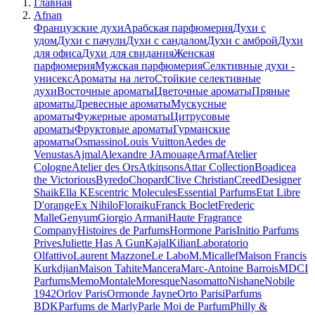
Главная
Afnan
Французские духи
Арабская парфюмерия
Духи с
удом
Духи с пачули
Духи с сандалом
Духи с амброй
Духи
для офиса
Духи для свидания
Женская
парфюмерия
Мужская парфюмерия
Селктивные духи -
унисекс
Ароматы на лето
Стойкие селективные
духи
Восточные ароматы
Цветочные ароматы
Пряные
ароматы
Древесные ароматы
Мускусные
ароматы
Фужерные ароматы
Цитрусовые
ароматы
Фруктовые ароматы
Гурманские
ароматы
Osmassino
Louis Vuitton
Aedes de
Venustas
Ajmal
Alexandre J
Amouage
Armaf
Atelier
Cologne
Atelier des Ors
Atkinsons
Attar Collection
Boadicea
the Victorious
Byredo
Chopard
Clive Christian
Creed
Designer
Shaik
Ella K
Escentric Molecules
Essential Parfums
Etat Libre
D'orange
Ex Nihilo
Floraiku
Franck Boclet
Frederic
Malle
Genyum
Giorgio Armani
Haute Fragrance
Company
Histoires de Parfums
Hormone Paris
Initio Parfums
Prives
Juliette Has A Gun
Kajal
Kilian
Laboratorio
Olfattivo
Laurent Mazzone
Le Labo
M.Micallef
Maison Francis
Kurkdjian
Maison Tahite
Mancera
Marc-Antoine Barrois
MDCI
Parfums
Memo
Montale
Moresque
Nasomatto
Nishane
Nobile
1942
Orlov Paris
Ormonde Jayne
Orto Parisi
Parfums
BDK
Parfums de Marly
Parle Moi de Parfum
Philly &