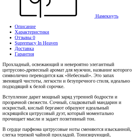
Намекнуть
Описание
Характеристики
Отзывы 0
Supremacy In Heaven
Доставка
Гарантия
Прохладный, освежающий и невероятно элегантный
цитрусово-древесный аромат для мужчин, название которого
символично переводится как «Небесный». Это запах
звенящей чистоты, легкости и безупречного стиля, идеально
подходящий к белой сорочке.
Вступление дарит мощный заряд утренней бодрости и
прозрачной свежести. Сочный, сладковатый мандарин и
искристый, кислый бергамот образуют идеальный
искрящийся цитрусовый дуэт, который моментально
прочищает мысли и задает позитивный тон.
В сердце парфюма цитрусовые ноты сменяются изысканной,
слегка терпкой чайной прохладой. Тонизирующий,