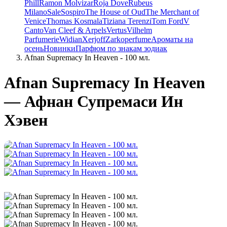
Phill
Ramon Molvizar
Roja Dove
Rubeus
Milano
Sale
Sospiro
The House of Oud
The Merchant of
Venice
Thomas Kosmala
Tiziana Terenzi
Tom Ford
V
Canto
Van Cleef & Arpels
Vertus
Vilhelm
Parfumerie
Widian
Xerjoff
Zarkoperfume
Ароматы на
осень
Новинки
Парфюм по знакам зодиак
Afnan Supremacy In Heaven - 100 мл.
Afnan Supremacy In Heaven
— Афнан Супремаси Ин
Хэвен