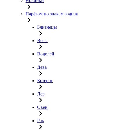
Новинки
Парфюм по знакам зодиак
Близнецы
Весы
Водолей
Дева
Козерог
Лев
Овен
Рак