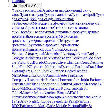
Главная
Juliette Has A Gun
Французские духи
Арабская парфюмерия
Духи с
удом
Духи с пачули
Духи с сандалом
Духи с амброй
Духи
для офиса
Духи для свидания
Женская
парфюмерия
Мужская парфюмерия
Селктивные духи -
унисекс
Ароматы на лето
Стойкие селективные
духи
Восточные ароматы
Цветочные ароматы
Пряные
ароматы
Древесные ароматы
Мускусные
ароматы
Фужерные ароматы
Цитрусовые
ароматы
Фруктовые ароматы
Гурманские
ароматы
Osmassino
Louis Vuitton
Aedes de
Venustas
Afnan
Ajmal
Alexandre J
Amouage
Armaf
Atelier
Cologne
Atelier des Ors
Atkinsons
Attar Collection
Boadicea
the Victorious
Byredo
Chopard
Clive Christian
Creed
Designer
Shaik
Ella K
Escentric Molecules
Essential Parfums
Etat Libre
D'orange
Ex Nihilo
Floraiku
Franck Boclet
Frederic
Malle
Genyum
Giorgio Armani
Haute Fragrance
Company
Histoires de Parfums
Hormone Paris
Initio Parfums
Prives
Kajal
Kilian
Laboratorio Olfattivo
Laurent Mazzone
Le
Labo
M.Micallef
Maison Francis Kurkdjian
Maison
Tahite
Mancera
Marc-Antoine Barrois
MDCI
Parfums
Memo
Montale
Moresque
Nasomatto
Nishane
Nobile
1942
Orlov Paris
Ormonde Jayne
Orto Parisi
Parfums
BDK
Parfums de Marly
Parle Moi de Parfum
Philly &