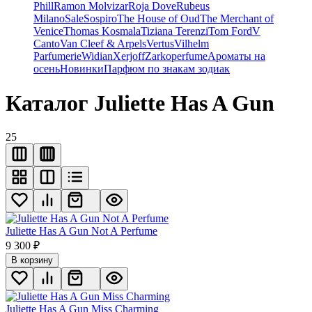
Phill
Ramon Molvizar
Roja Dove
Rubeus
Milano
Sale
Sospiro
The House of Oud
The Merchant of
Venice
Thomas Kosmala
Tiziana Terenzi
Tom Ford
V
Canto
Van Cleef & Arpels
Vertus
Vilhelm
Parfumerie
Widian
Xerjoff
Zarkoperfume
Ароматы на
осень
Новинки
Парфюм по знакам зодиак
Каталог Juliette Has A Gun
25
Juliette Has A Gun Not A Perfume
9 300
₽
В корзину
Juliette Has A Gun Miss Charming