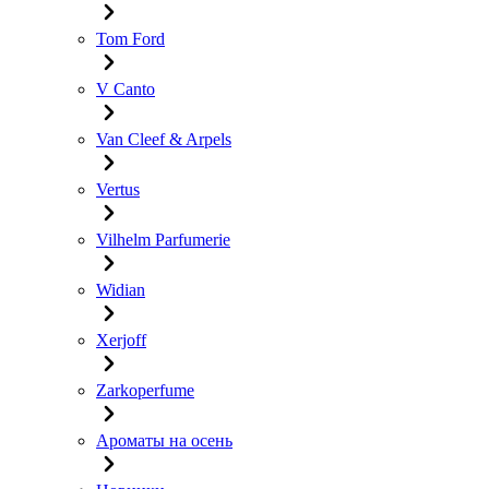
Tom Ford
V Canto
Van Cleef & Arpels
Vertus
Vilhelm Parfumerie
Widian
Xerjoff
Zarkoperfume
Ароматы на осень