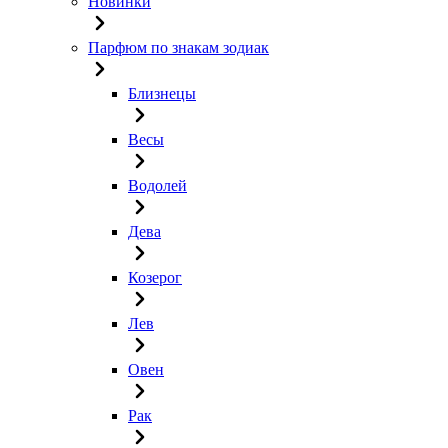
Новинки
Парфюм по знакам зодиак
Близнецы
Весы
Водолей
Дева
Козерог
Лев
Овен
Рак