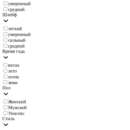
умеренный
средний
Шлейф
легкий
умеренный
сильный
средний
Время года
весна
лето
осень
зима
Пол
Женский
Мужской
Унисекс
Стиль