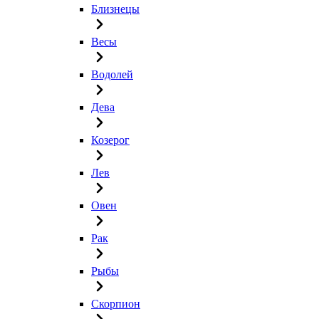
Близнецы
Весы
Водолей
Дева
Козерог
Лев
Овен
Рак
Рыбы
Скорпион