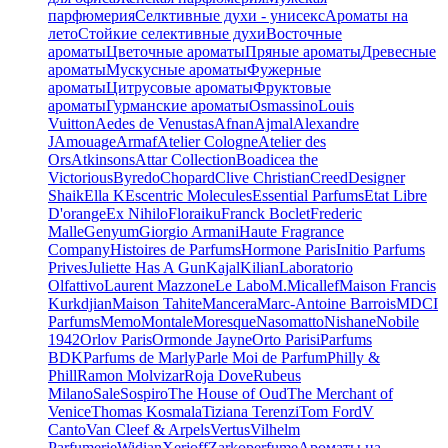
парфюмерия
Селктивные духи - унисекс
Ароматы на
лето
Стойкие селективные духи
Восточные
ароматы
Цветочные ароматы
Пряные ароматы
Древесные
ароматы
Мускусные ароматы
Фужерные
ароматы
Цитрусовые ароматы
Фруктовые
ароматы
Гурманские ароматы
Osmassino
Louis
Vuitton
Aedes de Venustas
Afnan
Ajmal
Alexandre
J
Amouage
Armaf
Atelier Cologne
Atelier des
Ors
Atkinsons
Attar Collection
Boadicea the
Victorious
Byredo
Chopard
Clive Christian
Creed
Designer
Shaik
Ella K
Escentric Molecules
Essential Parfums
Etat Libre
D'orange
Ex Nihilo
Floraiku
Franck Boclet
Frederic
Malle
Genyum
Giorgio Armani
Haute Fragrance
Company
Histoires de Parfums
Hormone Paris
Initio Parfums
Prives
Juliette Has A Gun
Kajal
Kilian
Laboratorio
Olfattivo
Laurent Mazzone
Le Labo
M.Micallef
Maison Francis
Kurkdjian
Maison Tahite
Mancera
Marc-Antoine Barrois
MDCI
Parfums
Memo
Montale
Moresque
Nasomatto
Nishane
Nobile
1942
Orlov Paris
Ormonde Jayne
Orto Parisi
Parfums
BDK
Parfums de Marly
Parle Moi de Parfum
Philly &
Phill
Ramon Molvizar
Roja Dove
Rubeus
Milano
Sale
Sospiro
The House of Oud
The Merchant of
Venice
Thomas Kosmala
Tiziana Terenzi
Tom Ford
V
Canto
Van Cleef & Arpels
Vertus
Vilhelm
Parfumerie
Widian
Xerjoff
Zarkoperfume
Ароматы на