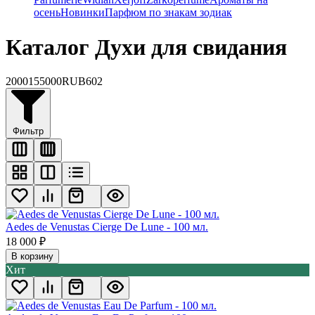
осень
Новинки
Парфюм по знакам зодиак
Каталог Духи для свидания
2000
155000
RUB
602
Фильтр
Aedes de Venustas Cierge De Lune - 100 мл.
18 000
₽
В корзину
Хит