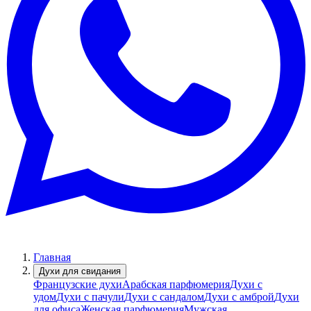
Главная
Духи для свидания
Французские духи
Арабская парфюмерия
Духи с
удом
Духи с пачули
Духи с сандалом
Духи с амброй
Духи
для офиса
Женская парфюмерия
Мужская