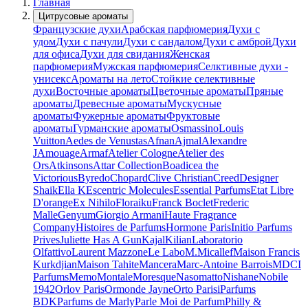
Главная
Цитрусовые ароматы
Французские духи
Арабская парфюмерия
Духи с
удом
Духи с пачули
Духи с сандалом
Духи с амброй
Духи
для офиса
Духи для свидания
Женская
парфюмерия
Мужская парфюмерия
Селктивные духи -
унисекс
Ароматы на лето
Стойкие селективные
духи
Восточные ароматы
Цветочные ароматы
Пряные
ароматы
Древесные ароматы
Мускусные
ароматы
Фужерные ароматы
Фруктовые
ароматы
Гурманские ароматы
Osmassino
Louis
Vuitton
Aedes de Venustas
Afnan
Ajmal
Alexandre
J
Amouage
Armaf
Atelier Cologne
Atelier des
Ors
Atkinsons
Attar Collection
Boadicea the
Victorious
Byredo
Chopard
Clive Christian
Creed
Designer
Shaik
Ella K
Escentric Molecules
Essential Parfums
Etat Libre
D'orange
Ex Nihilo
Floraiku
Franck Boclet
Frederic
Malle
Genyum
Giorgio Armani
Haute Fragrance
Company
Histoires de Parfums
Hormone Paris
Initio Parfums
Prives
Juliette Has A Gun
Kajal
Kilian
Laboratorio
Olfattivo
Laurent Mazzone
Le Labo
M.Micallef
Maison Francis
Kurkdjian
Maison Tahite
Mancera
Marc-Antoine Barrois
MDCI
Parfums
Memo
Montale
Moresque
Nasomatto
Nishane
Nobile
1942
Orlov Paris
Ormonde Jayne
Orto Parisi
Parfums
BDK
Parfums de Marly
Parle Moi de Parfum
Philly &