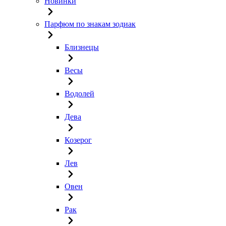
Новинки
Парфюм по знакам зодиак
Близнецы
Весы
Водолей
Дева
Козерог
Лев
Овен
Рак