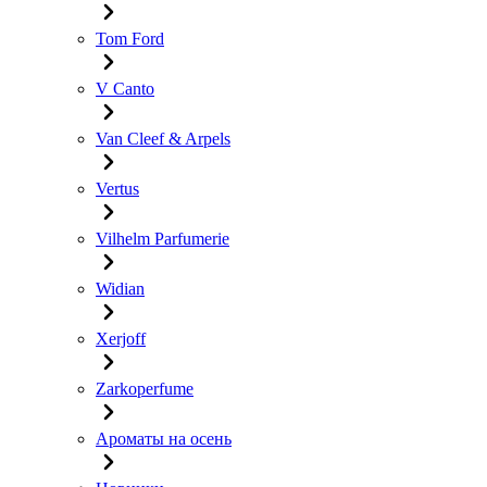
Tom Ford
V Canto
Van Cleef & Arpels
Vertus
Vilhelm Parfumerie
Widian
Xerjoff
Zarkoperfume
Ароматы на осень