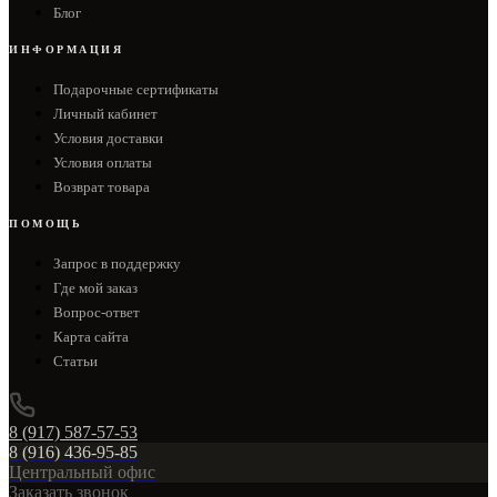
Блог
ИНФОРМАЦИЯ
Подарочные сертификаты
Личный кабинет
Условия доставки
Условия оплаты
Возврат товара
ПОМОЩЬ
Запрос в поддержку
Где мой заказ
Вопрос-ответ
Карта сайта
Статьи
8 (917) 587-57-53
8 (916) 436-95-85
Центральный офис
Заказать звонок