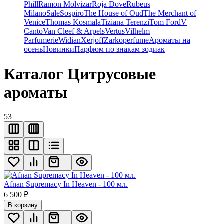
Phill
Ramon Molvizar
Roja Dove
Rubeus
Milano
Sale
Sospiro
The House of Oud
The Merchant of
Venice
Thomas Kosmala
Tiziana Terenzi
Tom Ford
V
Canto
Van Cleef & Arpels
Vertus
Vilhelm
Parfumerie
Widian
Xerjoff
Zarkoperfume
Ароматы на
осень
Новинки
Парфюм по знакам зодиак
Каталог Цитрусовые
ароматы
53
Afnan Supremacy In Heaven - 100 мл.
6 500
₽
В корзину