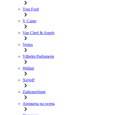
Tom Ford
V Canto
Van Cleef & Arpels
Vertus
Vilhelm Parfumerie
Widian
Xerjoff
Zarkoperfume
Ароматы на осень