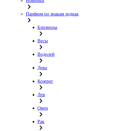
Новинки
Парфюм по знакам зодиак
Близнецы
Весы
Водолей
Дева
Козерог
Лев
Овен
Рак