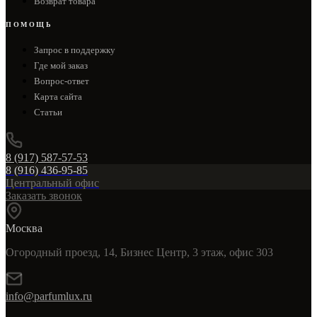
Возврат товара
ПОМОЩЬ
Запрос в поддержку
Где мой заказ
Вопрос-ответ
Карта сайта
Статьи
8 (917) 587-57-53
8 (916) 436-95-85
Центральный офис
Заказать звонок
Москва
Огородный проезд, 14, Бизнес Центр, 3 этаж, офис 303
info@parfumlux.ru