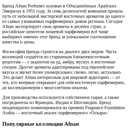
Бренд Afnan Perfumes основан в Объединённых Арабских
Эмиратах в 1951 году. За семь десятилетий компания прошла
путь от небольшой мастерской восточных ароматов до одного
из самых узнаваемых парфюмерных домов региона. Сегодня
Afnan экспортирует свои ароматы в десятки стран, а
российские ценители нишевой парфюмерии всё чаще
выбирают именно этот бренд за уникальное соотношение
качества и цены.
Философия бренда строится на диалоге двух миров. Часть
коллекций создаётся по старинным ближневосточным
рецептам — с акцентом на уд, амбру, мускус и восточные
специи. Другие ароматы адаптированы под европейские
вкусы и звучат более универсально: свежо, легко, актуально.
Это делает Afnan интересным для широкой аудитории — от
тех, кто впервые открывает для себя восточную парфюмерию,
до коллекционеров с многолетним опытом.
Для производства используется собственное сырьё, а также
ингредиенты из Франции, Индии и Шотландии. Бренд
неоднократно номинировался на премию Fragrance Foundation
Arabia — восточный аналог парфюмерного «Оскара».
Популярные коллекции Afnan