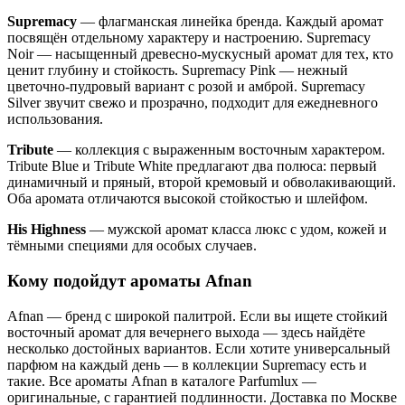
Supremacy
— флагманская линейка бренда. Каждый аромат
посвящён отдельному характеру и настроению. Supremacy
Noir — насыщенный древесно-мускусный аромат для тех, кто
ценит глубину и стойкость. Supremacy Pink — нежный
цветочно-пудровый вариант с розой и амброй. Supremacy
Silver звучит свежо и прозрачно, подходит для ежедневного
использования.
Tribute
— коллекция с выраженным восточным характером.
Tribute Blue и Tribute White предлагают два полюса: первый
динамичный и пряный, второй кремовый и обволакивающий.
Оба аромата отличаются высокой стойкостью и шлейфом.
His Highness
— мужской аромат класса люкс с удом, кожей и
тёмными специями для особых случаев.
Кому подойдут ароматы Afnan
Afnan — бренд с широкой палитрой. Если вы ищете стойкий
восточный аромат для вечернего выхода — здесь найдёте
несколько достойных вариантов. Если хотите универсальный
парфюм на каждый день — в коллекции Supremacy есть и
такие. Все ароматы Afnan в каталоге Parfumlux —
оригинальные, с гарантией подлинности. Доставка по Москве