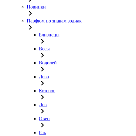
Новинки
Парфюм по знакам зодиак
Близнецы
Весы
Водолей
Дева
Козерог
Лев
Овен
Рак