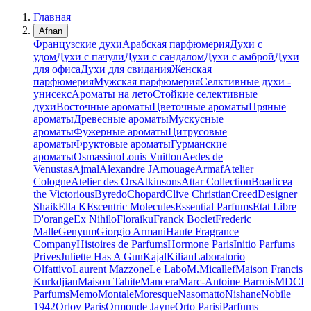
Главная
Afnan
Французские духи
Арабская парфюмерия
Духи с
удом
Духи с пачули
Духи с сандалом
Духи с амброй
Духи
для офиса
Духи для свидания
Женская
парфюмерия
Мужская парфюмерия
Селктивные духи -
унисекс
Ароматы на лето
Стойкие селективные
духи
Восточные ароматы
Цветочные ароматы
Пряные
ароматы
Древесные ароматы
Мускусные
ароматы
Фужерные ароматы
Цитрусовые
ароматы
Фруктовые ароматы
Гурманские
ароматы
Osmassino
Louis Vuitton
Aedes de
Venustas
Ajmal
Alexandre J
Amouage
Armaf
Atelier
Cologne
Atelier des Ors
Atkinsons
Attar Collection
Boadicea
the Victorious
Byredo
Chopard
Clive Christian
Creed
Designer
Shaik
Ella K
Escentric Molecules
Essential Parfums
Etat Libre
D'orange
Ex Nihilo
Floraiku
Franck Boclet
Frederic
Malle
Genyum
Giorgio Armani
Haute Fragrance
Company
Histoires de Parfums
Hormone Paris
Initio Parfums
Prives
Juliette Has A Gun
Kajal
Kilian
Laboratorio
Olfattivo
Laurent Mazzone
Le Labo
M.Micallef
Maison Francis
Kurkdjian
Maison Tahite
Mancera
Marc-Antoine Barrois
MDCI
Parfums
Memo
Montale
Moresque
Nasomatto
Nishane
Nobile
1942
Orlov Paris
Ormonde Jayne
Orto Parisi
Parfums