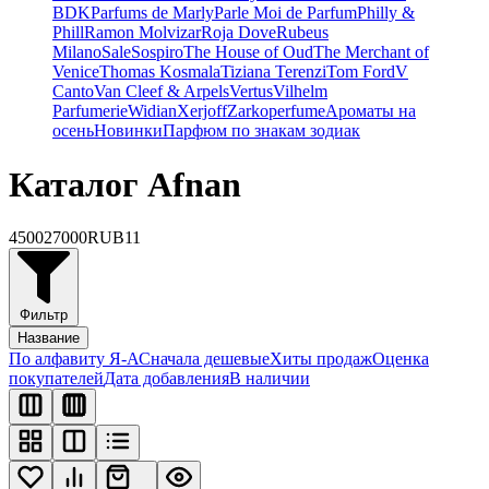
BDK
Parfums de Marly
Parle Moi de Parfum
Philly &
Phill
Ramon Molvizar
Roja Dove
Rubeus
Milano
Sale
Sospiro
The House of Oud
The Merchant of
Venice
Thomas Kosmala
Tiziana Terenzi
Tom Ford
V
Canto
Van Cleef & Arpels
Vertus
Vilhelm
Parfumerie
Widian
Xerjoff
Zarkoperfume
Ароматы на
осень
Новинки
Парфюм по знакам зодиак
Каталог Afnan
4500
27000
RUB
11
Фильтр
Название
По алфавиту Я-А
Сначала дешевые
Хиты продаж
Оценка
покупателей
Дата добавления
В наличии