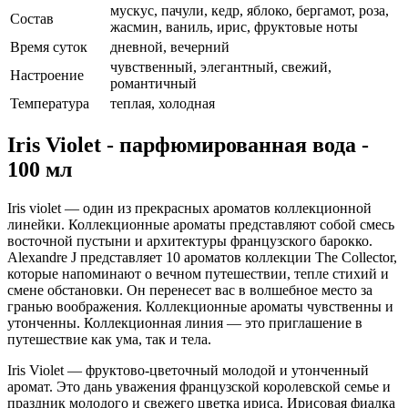
мускус, пачули, кедр, яблоко, бергамот, роза,
Состав
жасмин, ваниль, ирис, фруктовые ноты
Время суток
дневной, вечерний
чувственный, элегантный, свежий,
Настроение
романтичный
Температура
теплая, холодная
Iris Violet - парфюмированная вода -
100 мл
Iris violet — один из прекрасных ароматов коллекционной
линейки. Коллекционные ароматы представляют собой смесь
восточной пустыни и архитектуры французского барокко.
Alexandre J представляет 10 ароматов коллекции The Collector,
которые напоминают о вечном путешествии, тепле стихий и
смене обстановки. Он перенесет вас в волшебное место за
гранью воображения. Коллекционные ароматы чувственны и
утонченны. Коллекционная линия — это приглашение в
путешествие как ума, так и тела.
Iris Violet — фруктово-цветочный молодой и утонченный
аромат. Это дань уважения французской королевской семье и
праздник молодого и свежего цветка ириса. Ирисовая фиалка