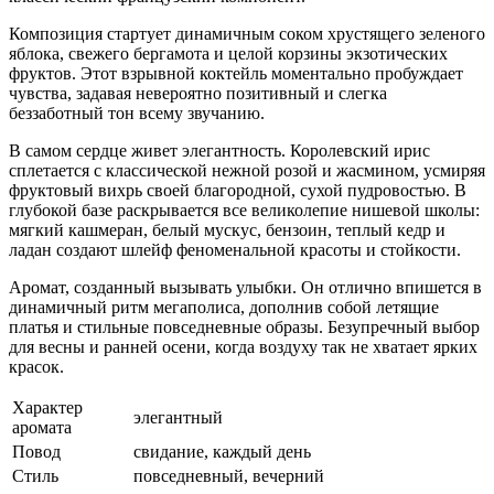
Композиция стартует динамичным соком хрустящего зеленого
яблока, свежего бергамота и целой корзины экзотических
фруктов. Этот взрывной коктейль моментально пробуждает
чувства, задавая невероятно позитивный и слегка
беззаботный тон всему звучанию.
В самом сердце живет элегантность. Королевский ирис
сплетается с классической нежной розой и жасмином, усмиряя
фруктовый вихрь своей благородной, сухой пудровостью. В
глубокой базе раскрывается все великолепие нишевой школы:
мягкий кашмеран, белый мускус, бензоин, теплый кедр и
ладан создают шлейф феноменальной красоты и стойкости.
Аромат, созданный вызывать улыбки. Он отлично впишется в
динамичный ритм мегаполиса, дополнив собой летящие
платья и стильные повседневные образы. Безупречный выбор
для весны и ранней осени, когда воздуху так не хватает ярких
красок.
Характер
элегантный
аромата
Повод
свидание, каждый день
Стиль
повседневный, вечерний