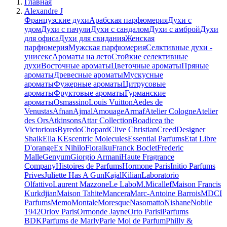
Главная
Alexandre J
Французские духи
Арабская парфюмерия
Духи с
удом
Духи с пачули
Духи с сандалом
Духи с амброй
Духи
для офиса
Духи для свидания
Женская
парфюмерия
Мужская парфюмерия
Селктивные духи -
унисекс
Ароматы на лето
Стойкие селективные
духи
Восточные ароматы
Цветочные ароматы
Пряные
ароматы
Древесные ароматы
Мускусные
ароматы
Фужерные ароматы
Цитрусовые
ароматы
Фруктовые ароматы
Гурманские
ароматы
Osmassino
Louis Vuitton
Aedes de
Venustas
Afnan
Ajmal
Amouage
Armaf
Atelier Cologne
Atelier
des Ors
Atkinsons
Attar Collection
Boadicea the
Victorious
Byredo
Chopard
Clive Christian
Creed
Designer
Shaik
Ella K
Escentric Molecules
Essential Parfums
Etat Libre
D'orange
Ex Nihilo
Floraiku
Franck Boclet
Frederic
Malle
Genyum
Giorgio Armani
Haute Fragrance
Company
Histoires de Parfums
Hormone Paris
Initio Parfums
Prives
Juliette Has A Gun
Kajal
Kilian
Laboratorio
Olfattivo
Laurent Mazzone
Le Labo
M.Micallef
Maison Francis
Kurkdjian
Maison Tahite
Mancera
Marc-Antoine Barrois
MDCI
Parfums
Memo
Montale
Moresque
Nasomatto
Nishane
Nobile
1942
Orlov Paris
Ormonde Jayne
Orto Parisi
Parfums
BDK
Parfums de Marly
Parle Moi de Parfum
Philly &