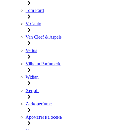
Tom Ford
V Canto
Van Cleef & Arpels
Vertus
Vilhelm Parfumerie
Widian
Xerjoff
Zarkoperfume
Ароматы на осень