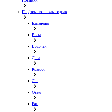
Новинки
Парфюм по знакам зодиак
Близнецы
Весы
Водолей
Дева
Козерог
Лев
Овен
Рак