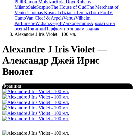
Phill
Ramon Molvizar
Roja Dove
Rubeus
Milano
Sale
Sospiro
The House of Oud
The Merchant of
Venice
Thomas Kosmala
Tiziana Terenzi
Tom Ford
V
Canto
Van Cleef & Arpels
Vertus
Vilhelm
Parfumerie
Widian
Xerjoff
Zarkoperfume
Ароматы на
осень
Новинки
Парфюм по знакам зодиак
Alexandre J Iris Violet - 100 мл.
Alexandre J Iris Violet —
Александр Джей Ирис
Виолет
Франция