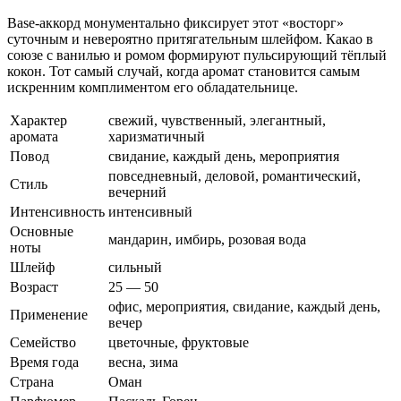
Base-аккорд монументально фиксирует этот «восторг»
суточным и невероятно притягательным шлейфом. Какао в
союзе с ванилью и ромом формируют пульсирующий тёплый
кокон. Тот самый случай, когда аромат становится самым
искренним комплиментом его обладательнице.
Характер
свежий, чувственный, элегантный,
аромата
харизматичный
Повод
свидание, каждый день, мероприятия
повседневный, деловой, романтический,
Стиль
вечерний
Интенсивность
интенсивный
Основные
мандарин, имбирь, розовая вода
ноты
Шлейф
сильный
Возраст
25 — 50
офис, мероприятия, свидание, каждый день,
Применение
вечер
Семейство
цветочные, фруктовые
Время года
весна, зима
Страна
Оман