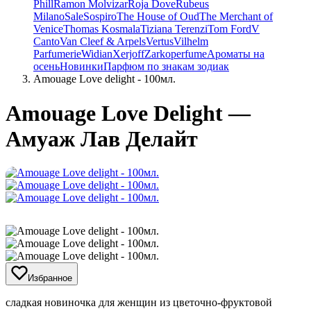
Phill
Ramon Molvizar
Roja Dove
Rubeus
Milano
Sale
Sospiro
The House of Oud
The Merchant of
Venice
Thomas Kosmala
Tiziana Terenzi
Tom Ford
V
Canto
Van Cleef & Arpels
Vertus
Vilhelm
Parfumerie
Widian
Xerjoff
Zarkoperfume
Ароматы на
осень
Новинки
Парфюм по знакам зодиак
Amouage Love delight - 100мл.
Amouage Love Delight —
Амуаж Лав Делайт
Избранное
сладкая новиночка для женщин из цветочно-фруктовой