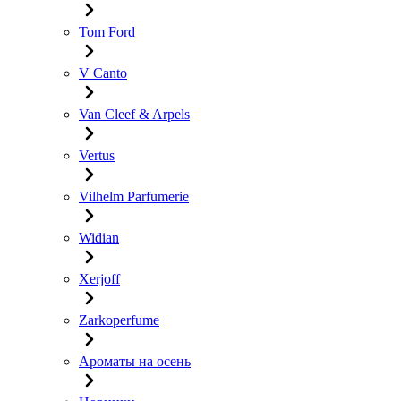
Tom Ford
V Canto
Van Cleef & Arpels
Vertus
Vilhelm Parfumerie
Widian
Xerjoff
Zarkoperfume
Ароматы на осень