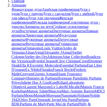
Главная
Amouage
Французские духи
Арабская парфюмерия
Духи с
удом
Духи с пачули
Духи с сандалом
Духи с амброй
Духи
для офиса
Духи для свидания
Женская
парфюмерия
Мужская парфюмерия
Селктивные духи -
унисекс
Ароматы на лето
Стойкие селективные
духи
Восточные ароматы
Цветочные ароматы
Пряные
ароматы
Древесные ароматы
Мускусные
ароматы
Фужерные ароматы
Цитрусовые
ароматы
Фруктовые ароматы
Гурманские
ароматы
Osmassino
Louis Vuitton
Aedes de
Venustas
Afnan
Ajmal
Alexandre J
Armaf
Atelier
Cologne
Atelier des Ors
Atkinsons
Attar Collection
Boadicea
the Victorious
Byredo
Chopard
Clive Christian
Creed
Designer
Shaik
Ella K
Escentric Molecules
Essential Parfums
Etat Libre
D'orange
Ex Nihilo
Floraiku
Franck Boclet
Frederic
Malle
Genyum
Giorgio Armani
Haute Fragrance
Company
Histoires de Parfums
Hormone Paris
Initio Parfums
Prives
Juliette Has A Gun
Kajal
Kilian
Laboratorio
Olfattivo
Laurent Mazzone
Le Labo
M.Micallef
Maison Francis
Kurkdjian
Maison Tahite
Mancera
Marc-Antoine Barrois
MDCI
Parfums
Memo
Montale
Moresque
Nasomatto
Nishane
Nobile
1942
Orlov Paris
Ormonde Jayne
Orto Parisi
Parfums
BDK
Parfums de Marly
Parle Moi de Parfum
Philly &