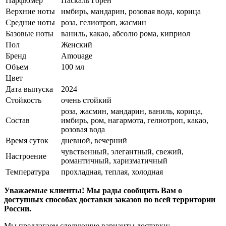
Парфюмер
Паскаль Горен
Верхние ноты
имбирь, мандарин, розовая вода, корица
Средние ноты
роза, гелиотроп, жасмин
Базовые ноты
ваниль, какао, абсолю рома, киприол
Пол
Женский
Бренд
Amouage
Объем
100 мл
Цвет
Дата выпуска
2024
Стойкость
очень стойкий
роза, жасмин, мандарин, ваниль, корица,
Состав
имбирь, ром, нагармота, гелиотроп, какао,
розовая вода
Время суток
дневной, вечерний
чувственный, элегантный, свежий,
Настроение
романтичный, харизматичный
Температура
прохладная, теплая, холодная
Уважаемые клиенты! Мы рады сообщить Вам о
доступных способах доставки заказов по всей территории
России.
Мы предлагаем следующие варианты доставки: