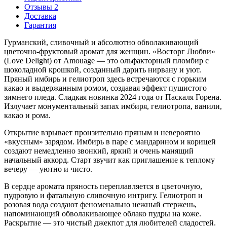
Отзывы 2
Доставка
Гарантия
Гурманский, сливочный и абсолютно обволакивающий
цветочно-фруктовый аромат для женщин. «Восторг Любви»
(Love Delight) от Amouage — это ольфакторный пломбир с
шоколадной крошкой, созданный дарить нирвану и уют.
Пряный имбирь и гелиотроп здесь встречаются с горьким
какао и выдержанным ромом, создавая эффект пушистого
зимнего пледа. Сладкая новинка 2024 года от Паскаля Горена.
Излучает монументальный запах имбиря, гелиотропа, ванили,
какао и рома.
Открытие взрывает пронзительно пряным и невероятно
«вкусным» зарядом. Имбирь в паре с мандарином и корицей
создают немедленно звонкий, яркий и очень манящий
начальный аккорд. Старт звучит как приглашение к теплому
вечеру — уютно и чисто.
В сердце аромата пряность переплавляется в цветочную,
пудровую и фатальную сливочную интригу. Гелиотроп и
розовая вода создают феноменально нежный стержень,
напоминающий обволакивающее облако пудры на коже.
Раскрытие — это чистый джекпот для любителей сладостей.