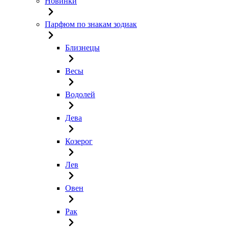
Новинки
Парфюм по знакам зодиак
Близнецы
Весы
Водолей
Дева
Козерог
Лев
Овен
Рак