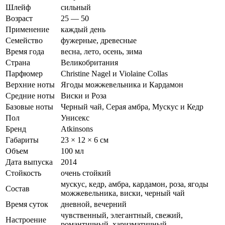
Шлейф
сильный
Возраст
25 — 50
Применение
каждый день
Семейство
фужерные, древесные
Время года
весна, лето, осень, зима
Страна
Великобритания
Парфюмер
Christine Nagel и Violaine Collas
Верхние ноты
Ягоды можжевельника и Кардамон
Средние ноты
Виски и Роза
Базовые ноты
Черный чай, Серая амбра, Мускус и Кедр
Пол
Унисекс
Бренд
Atkinsons
Габариты
23 × 12 × 6 см
Объем
100 мл
Дата выпуска
2014
Стойкость
очень стойкий
мускус, кедр, амбра, кардамон, роза, ягоды
Состав
можжевельника, виски, черный чай
Время суток
дневной, вечерний
чувственный, элегантный, свежий,
Настроение
романтичный, харизматичный