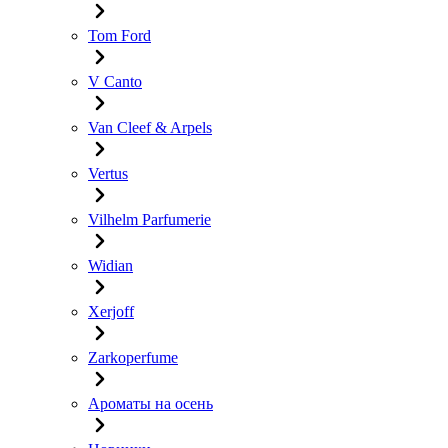
Tom Ford
V Canto
Van Cleef & Arpels
Vertus
Vilhelm Parfumerie
Widian
Xerjoff
Zarkoperfume
Ароматы на осень