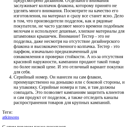
предусмотрено дизайном. Отдельного внимания
заслуживает колпачок флакона, которому принято не
уделять много внимания. Посмотрите на качество его
изготовления, на материал и сразу все станет ясно. Дело
в том, что производители подделок, как и рядовые
покупатели, не часто уделяют много времени подобным
мелочам и используют дешевые, хлипкие материалы для
штамповки крышечек. Внимание! Тестер - это не
подделка, даже несмотря на отсутствие дизайнерского
флакона и высококачественного колпачка. Тестер - это
парфюм, изначально предназначенный для
ознакомления и проверки стойкости. А из-за отсутствия
красивой наружности, кампании продают такой товар
по более низкой цене. И это отличный вариант покупки
для себя.
Серийный номер. Он нанесен на сам флакон,
преимущественно на донышко или с боковой стороны, и
на упаковку. Серийные номера и там, и там должны
совпадать. Это позволяет кампаниям защитить клиентов
и сам продукт от подделок, а также отследить каналы
распространения товаров для крупных кампаний.
Теги:
atkinsons
С этим товаром также покупают