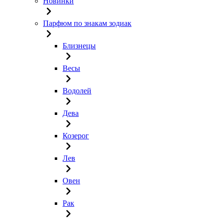
Новинки
Парфюм по знакам зодиак
Близнецы
Весы
Водолей
Дева
Козерог
Лев
Овен
Рак