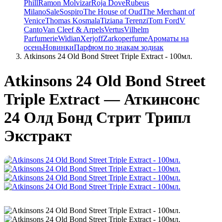
Phill
Ramon Molvizar
Roja Dove
Rubeus
Milano
Sale
Sospiro
The House of Oud
The Merchant of
Venice
Thomas Kosmala
Tiziana Terenzi
Tom Ford
V
Canto
Van Cleef & Arpels
Vertus
Vilhelm
Parfumerie
Widian
Xerjoff
Zarkoperfume
Ароматы на
осень
Новинки
Парфюм по знакам зодиак
Atkinsons 24 Old Bond Street Triple Extract - 100мл.
Atkinsons 24 Old Bond Street
Triple Extract — Аткинсонс
24 Олд Бонд Стрит Трипл
Экстракт