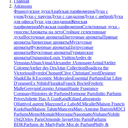
Главная
Atkinsons
Французские духи
Арабская парфюмерия
Духи с
удом
Духи с пачули
Духи с сандалом
Духи с амброй
Духи
для офиса
Духи для свидания
Женская
парфюмерия
Мужская парфюмерия
Селктивные духи -
унисекс
Ароматы на лето
Стойкие селективные
духи
Восточные ароматы
Цветочные ароматы
Пряные
ароматы
Древесные ароматы
Мускусные
ароматы
Фужерные ароматы
Цитрусовые
ароматы
Фруктовые ароматы
Гурманские
ароматы
Osmassino
Louis Vuitton
Aedes de
Venustas
Afnan
Ajmal
Alexandre J
Amouage
Armaf
Atelier
Cologne
Atelier des Ors
Attar Collection
Boadicea the
Victorious
Byredo
Chopard
Clive Christian
Creed
Designer
Shaik
Ella K
Escentric Molecules
Essential Parfums
Etat Libre
D'orange
Ex Nihilo
Floraiku
Franck Boclet
Frederic
Malle
Genyum
Giorgio Armani
Haute Fragrance
Company
Histoires de Parfums
Hormone Paris
Initio Parfums
Prives
Juliette Has A Gun
Kajal
Kilian
Laboratorio
Olfattivo
Laurent Mazzone
Le Labo
M.Micallef
Maison Francis
Kurkdjian
Maison Tahite
Mancera
Marc-Antoine Barrois
MDCI
Parfums
Memo
Montale
Moresque
Nasomatto
Nishane
Nobile
1942
Orlov Paris
Ormonde Jayne
Orto Parisi
Parfums
BDK
Parfums de Marly
Parle Moi de Parfum
Philly &