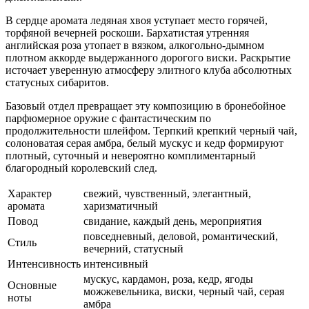
В сердце аромата ледяная хвоя уступает место горячей,
торфяной вечерней роскоши. Бархатистая утренняя
английская роза утопает в вязком, алкогольно-дымном
плотном аккорде выдержанного дорогого виски. Раскрытие
источает уверенную атмосферу элитного клуба абсолютных
статусных сибаритов.
Базовый отдел превращает эту композицию в бронебойное
парфюмерное оружие с фантастическим по
продолжительности шлейфом. Терпкий крепкий черный чай,
солоноватая серая амбра, белый мускус и кедр формируют
плотный, суточный и невероятно комплиментарный
благородный королевский след.
Характер
свежий, чувственный, элегантный,
аромата
харизматичный
Повод
свидание, каждый день, мероприятия
повседневный, деловой, романтический,
Стиль
вечерний, статусный
Интенсивность
интенсивный
мускус, кардамон, роза, кедр, ягоды
Основные
можжевельника, виски, черный чай, серая
ноты
амбра