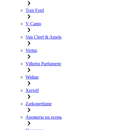
Tom Ford
V Canto
Van Cleef & Arpels
Vertus
Vilhelm Parfumerie
Widian
Xerjoff
Zarkoperfume
Ароматы на осень