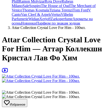
Phill
Ramon Molvizar
Roja Dove
Rubeus
Milano
Sale
Sospiro
The House of Oud
The Merchant of
Venice
Thomas Kosmala
Tiziana Terenzi
Tom Ford
V
Canto
Van Cleef & Arpels
Vertus
Vilhelm
Parfumerie
Widian
Xerjoff
Zarkoperfume
Ароматы на
осень
Новинки
Парфюм по знакам зодиак
Attar Collection Crystal Love For Him - 100мл.
Attar Collection Crystal Love
For Him — Аттар Коллекшн
Кристал Лав Фо Хим
Избранное