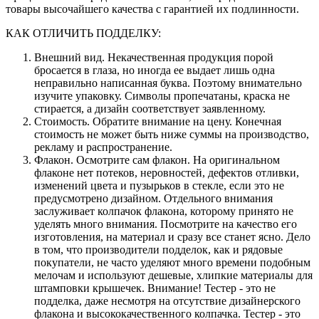
товары высочайшего качества с гарантией их подлинности.
КАК ОТЛИЧИТЬ ПОДДЕЛКУ:
Внешний вид. Некачественная продукция порой
бросается в глаза, но иногда ее выдает лишь одна
неправильно написанная буква. Поэтому внимательно
изучите упаковку. Символы пропечатаны, краска не
стирается, а дизайн соответствует заявленному.
Стоимость. Обратите внимание на цену. Конечная
стоимость не может быть ниже суммы на производство,
рекламу и распространение.
Флакон. Осмотрите сам флакон. На оригинальном
флаконе нет потеков, неровностей, дефектов отливки,
изменений цвета и пузырьков в стекле, если это не
предусмотрено дизайном. Отдельного внимания
заслуживает колпачок флакона, которому принято не
уделять много внимания. Посмотрите на качество его
изготовления, на материал и сразу все станет ясно. Дело
в том, что производители подделок, как и рядовые
покупатели, не часто уделяют много времени подобным
мелочам и используют дешевые, хлипкие материалы для
штамповки крышечек. Внимание! Тестер - это не
подделка, даже несмотря на отсутствие дизайнерского
флакона и высококачественного колпачка. Тестер - это