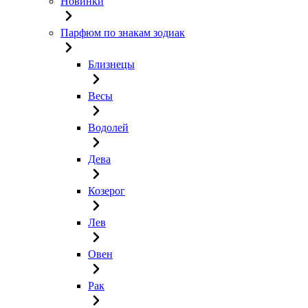
Новинки
Парфюм по знакам зодиак
Близнецы
Весы
Водолей
Дева
Козерог
Лев
Овен
Рак