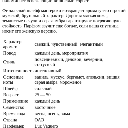
напоминает освежающий вишневый сорбет.
Финальный шлейф мастерски возвращает аромату его строгий
мужской, брутальный характер. Дорогая мягкая кожа,
землистые пачули и серая амбра гарантируют потрясающую
стойкость. Парфюм звучит еще богаче, если ваша спутница
носит его женскую версию.
Характер
свежий, чувственный, элегантный
аромата
Повод
каждый день, мероприятия
повседневный, деловой, вечерний,
Стиль
статусный
Интенсивность
интенсивный
Основные
ваниль, мускус, бергамот, апельсин, вишня,
ноты
серая амбра, мороженое
Шлейф
сильный
Возраст
25 — 50
Применение
каждый день
Семейство
восточные
Время года
весна, осень, зима
Страна
ОАЭ
Парфюмер
Luz Vaquero