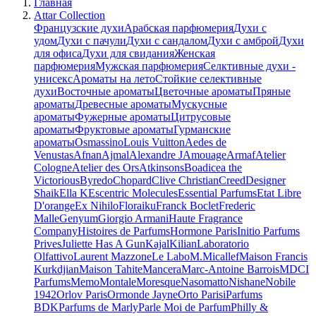
Главная
Attar Collection
Французские духи
Арабская парфюмерия
Духи с
удом
Духи с пачули
Духи с сандалом
Духи с амброй
Духи
для офиса
Духи для свидания
Женская
парфюмерия
Мужская парфюмерия
Селктивные духи -
унисекс
Ароматы на лето
Стойкие селективные
духи
Восточные ароматы
Цветочные ароматы
Пряные
ароматы
Древесные ароматы
Мускусные
ароматы
Фужерные ароматы
Цитрусовые
ароматы
Фруктовые ароматы
Гурманские
ароматы
Osmassino
Louis Vuitton
Aedes de
Venustas
Afnan
Ajmal
Alexandre J
Amouage
Armaf
Atelier
Cologne
Atelier des Ors
Atkinsons
Boadicea the
Victorious
Byredo
Chopard
Clive Christian
Creed
Designer
Shaik
Ella K
Escentric Molecules
Essential Parfums
Etat Libre
D'orange
Ex Nihilo
Floraiku
Franck Boclet
Frederic
Malle
Genyum
Giorgio Armani
Haute Fragrance
Company
Histoires de Parfums
Hormone Paris
Initio Parfums
Prives
Juliette Has A Gun
Kajal
Kilian
Laboratorio
Olfattivo
Laurent Mazzone
Le Labo
M.Micallef
Maison Francis
Kurkdjian
Maison Tahite
Mancera
Marc-Antoine Barrois
MDCI
Parfums
Memo
Montale
Moresque
Nasomatto
Nishane
Nobile
1942
Orlov Paris
Ormonde Jayne
Orto Parisi
Parfums
BDK
Parfums de Marly
Parle Moi de Parfum
Philly &