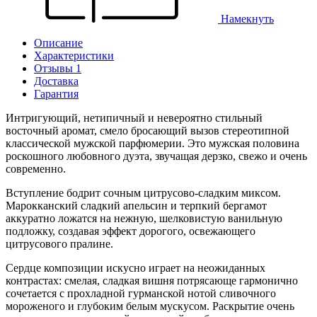
Намекнуть
Описание
Характеристики
Отзывы 1
Доставка
Гарантия
Интригующий, нетипичный и невероятно стильный
восточный аромат, смело бросающий вызов стереотипной
классической мужской парфюмерии. Это мужская половина
роскошного любовного дуэта, звучащая дерзко, свежо и очень
современно.
Вступление бодрит сочным цитрусово-сладким миксом.
Марокканский сладкий апельсин и терпкий бергамот
аккуратно ложатся на нежную, шелковистую ванильную
подложку, создавая эффект дорогого, освежающего
цитрусового пралине.
Сердце композиции искусно играет на неожиданных
контрастах: смелая, сладкая вишня потрясающе гармонично
сочетается с прохладной гурманской нотой сливочного
мороженого и глубоким белым мускусом. Раскрытие очень