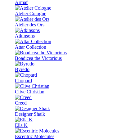
Armaf
Atelier Cologne
Atelier des Ors
Atkinsons
Attar Collection
Boadicea the Victorious
Byredo
Chopard
Clive Christian
Creed
Designer Shaik
Ella K
Escentric Molecules