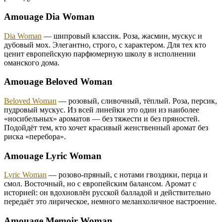
Amouage Dia Woman
Dia Woman
— шипровый классик. Роза, жасмин, мускус и
дубовый мох. Элегантно, строго, с характером. Для тех кто
ценит европейскую парфюмерную школу в исполнении
оманского дома.
Amouage Beloved Woman
Beloved Woman
— розовый, сливочный, тёплый. Роза, персик,
пудровый мускус. Из всей линейки это один из наиболее
«носибельных» ароматов — без тяжести и без пряностей.
Подойдёт тем, кто хочет красивый женственный аромат без
риска «перебора».
Amouage Lyric Woman
Lyric Woman
— розово-пряный, с нотами гвоздики, перца и
смол. Восточный, но с европейским балансом. Аромат с
историей: он вдохновлён русской балладой и действительно
передаёт это лирическое, немного меланхоличное настроение.
Amouage Memoir Woman