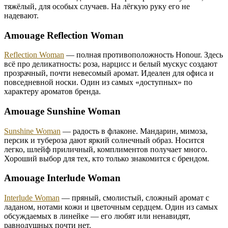
тяжёлый, для особых случаев. На лёгкую руку его не
надевают.
Amouage Reflection Woman
Reflection Woman
— полная противоположность Honour. Здесь
всё про деликатность: роза, нарцисс и белый мускус создают
прозрачный, почти невесомый аромат. Идеален для офиса и
повседневной носки. Один из самых «доступных» по
характеру ароматов бренда.
Amouage Sunshine Woman
Sunshine Woman
— радость в флаконе. Мандарин, мимоза,
персик и тубероза дают яркий солнечный образ. Носится
легко, шлейф приличный, комплиментов получает много.
Хороший выбор для тех, кто только знакомится с брендом.
Amouage Interlude Woman
Interlude Woman
— пряный, смолистый, сложный аромат с
ладаном, нотами кожи и цветочным сердцем. Один из самых
обсуждаемых в линейке — его любят или ненавидят,
равнодушных почти нет.