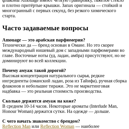
флаконы Amouage имеют чёткую гравировку, тяжёлое стекло
и плотно притёртые крышки. Запах оригинала — стойкий и
многогранный с первых секунд, без резкого химического
старта.
Часто задаваемые вопросы
Amouage — это арабская парфюмерия?
Технически да — бренд основан в Омане. Но это скорее
международный нишевый дом с западными парфюмерами во
главе. Восточные ноты (уд, ладан, амбра) присутствуют, но не
доминируют во всей коллекции.
Почему амуаж такой дорогой?
Высокая концентрация натурального сырья, редкие
ингредиенты (оманский ладан, роза из Тайифа), ручная сборка
флаконов и небольшие тиражи. Это не маркетинговая
надбавка — это реальная стоимость производства.
Сколько держится амуаж на коже?
В среднем 10-14 часов. Некоторые ароматы (Interlude Man,
Honour Woman) держатся сутки. На одежде — дольше.
С чего начать знакомство с брендом?
Reflection Man
или
Reflection Woman
— наиболее