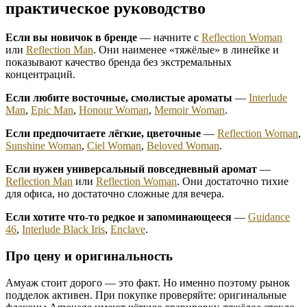
практическое руководство
Если вы новичок в бренде
— начните с
Reflection Woman
или
Reflection Man
. Они наименее «тяжёлые» в линейке и
показывают качество бренда без экстремальных
концентраций.
Если любите восточные, смолистые ароматы
—
Interlude
Man
,
Epic Man
,
Honour Woman
,
Memoir Woman
.
Если предпочитаете лёгкие, цветочные
—
Reflection Woman
,
Sunshine Woman
,
Ciel Woman
,
Beloved Woman
.
Если нужен универсальный повседневный аромат
—
Reflection Man
или
Reflection Woman
. Они достаточно тихие
для офиса, но достаточно сложные для вечера.
Если хотите что-то редкое и запоминающееся
—
Guidance
46
,
Interlude Black Iris
,
Enclave
.
Про цену и оригинальность
Амуаж стоит дорого — это факт. Но именно поэтому рынок
подделок активен. При покупке проверяйте: оригинальные