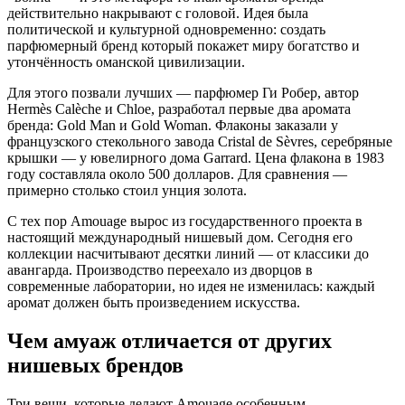
действительно накрывают с головой. Идея была
политической и культурной одновременно: создать
парфюмерный бренд который покажет миру богатство и
утончённость оманской цивилизации.
Для этого позвали лучших — парфюмер Ги Робер, автор
Hermès Calèche и Chloe, разработал первые два аромата
бренда: Gold Man и Gold Woman. Флаконы заказали у
французского стекольного завода Cristal de Sèvres, серебряные
крышки — у ювелирного дома Garrard. Цена флакона в 1983
году составляла около 500 долларов. Для сравнения —
примерно столько стоил унция золота.
С тех пор Amouage вырос из государственного проекта в
настоящий международный нишевый дом. Сегодня его
коллекции насчитывают десятки линий — от классики до
авангарда. Производство переехало из дворцов в
современные лаборатории, но идея не изменилась: каждый
аромат должен быть произведением искусства.
Чем амуаж отличается от других
нишевых брендов
Три вещи, которые делают Amouage особенным.