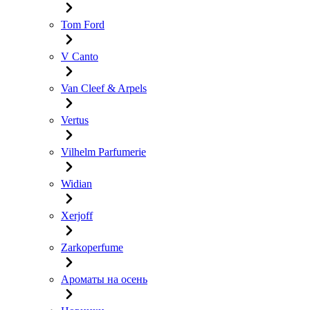
Tom Ford
V Canto
Van Cleef & Arpels
Vertus
Vilhelm Parfumerie
Widian
Xerjoff
Zarkoperfume
Ароматы на осень