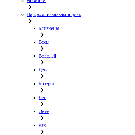
Новинки
Парфюм по знакам зодиак
Близнецы
Весы
Водолей
Дева
Козерог
Лев
Овен
Рак