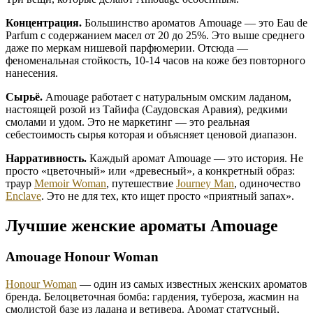
Концентрация.
Большинство ароматов Amouage — это Eau de
Parfum с содержанием масел от 20 до 25%. Это выше среднего
даже по меркам нишевой парфюмерии. Отсюда —
феноменальная стойкость, 10-14 часов на коже без повторного
нанесения.
Сырьё.
Amouage работает с натуральным омским ладаном,
настоящей розой из Тайифа (Саудовская Аравия), редкими
смолами и удом. Это не маркетинг — это реальная
себестоимость сырья которая и объясняет ценовой диапазон.
Нарративность.
Каждый аромат Amouage — это история. Не
просто «цветочный» или «древесный», а конкретный образ:
траур
Memoir Woman
, путешествие
Journey Man
, одиночество
Enclave
. Это не для тех, кто ищет просто «приятный запах».
Лучшие женские ароматы Amouage
Amouage Honour Woman
Honour Woman
— один из самых известных женских ароматов
бренда. Белоцветочная бомба: гардения, тубероза, жасмин на
смолистой базе из ладана и ветивера. Аромат статусный,