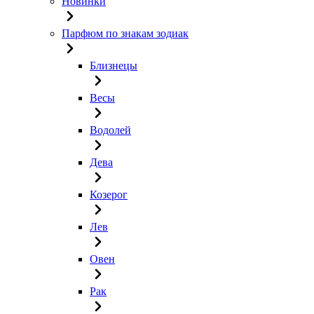
Новинки
Парфюм по знакам зодиак
Близнецы
Весы
Водолей
Дева
Козерог
Лев
Овен
Рак