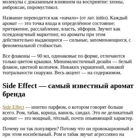
молекулы с доказанным влиянием на восприятие: хеоны,
амброксан, пиромустикол.
Название переводится как «начало» (от лат. initio). Каждый
аромат — это точка входа в определённое состояние:
притяжение, расслабление, власть, эйфория. Звучит как
псевдонаучный маркетинг, но ароматы при этом
действительно выдающиеся — сильные, запоминающиеся, с
феноменальной стойкостью.
Все флаконы — 90 мл, одинаковые по форме, отличаются
только цветом крышки. Минималистичный дизайн — белый
флакон, цветной колпачок. Никаких украшений, никакой
театральности снаружи. Весь акцент — на содержимом.
Side Effect — самый известный аромат
бренда
Side Effect
— инитио парфюм, о котором говорят больше
всего. Ром, табак, корица, ваниль, сандал. Это не деликатный
аромат — это мощный, тёплый, почти опьяняющий характер.
Почему он так популярен? Потому что он провокационный и
при этом носибельный. Ром и табак звучат агрессивно на