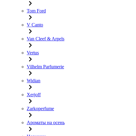
Tom Ford
V Canto
Van Cleef & Arpels
Vertus
Vilhelm Parfumerie
Widian
Xerjoff
Zarkoperfume
Ароматы на осень