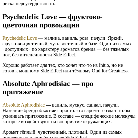
риска переусердствовать.
Psychedelic Love — фруктово-
цветочная провокация
Psychedelic Love
— малина, ваниль, роза, пачули. Яркий,
фруктово-цветочный, чуть восточный в базе. Один из самых
«доступных» по характеру ароматов бренда — без тяжёлых
нот, без интенсивности Side Effect.
Хорошо работает для тех, кто хочет что-то из Initio, но не
готов к мощному Side Effect или тёмному Oud for Greatness.
Absolute Aphrodisiac — про
притяжение
Absolute Aphrodisiac
— ваниль, мускус, сандал, пачули.
Название бренд объясняет просто: этот аромат создан чтобы
усиливать притяжение. В составе — специфические молекулы
которые воздействуют на восприятие окружающих.
Аромат тёплый, чувственный, плотный. Один из самых
популярных в линейке после Side Effect.