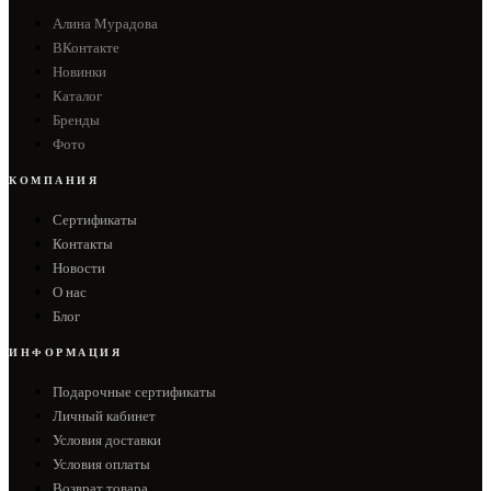
Алина Мурадова
ВКонтакте
Новинки
Каталог
Бренды
Фото
КОМПАНИЯ
Сертификаты
Контакты
Новости
О нас
Блог
ИНФОРМАЦИЯ
Подарочные сертификаты
Личный кабинет
Условия доставки
Условия оплаты
Возврат товара