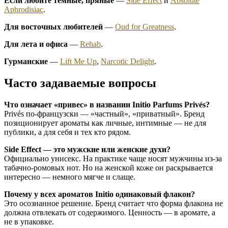
Если любите тёмные, пряные
—
Side Effect
и
Absolute
Aphrodisiac
.
Для восточных любителей
—
Oud for Greatness
.
Для лета и офиса
—
Rehab
.
Гурманские
—
Lift Me Up
,
Narcotic Delight
.
Часто задаваемые вопросы
Что означает «привес» в названии Initio Parfums Privés?
Privés по-французски — «частный», «приватный». Бренд
позиционирует ароматы как личные, интимные — не для
публики, а для себя и тех кто рядом.
Side Effect — это мужские или женские духи?
Официально унисекс. На практике чаще носят мужчины из-за
табачно-ромовых нот. Но на женской коже он раскрывается
интересно — немного мягче и слаще.
Почему у всех ароматов Initio одинаковый флакон?
Это осознанное решение. Бренд считает что форма флакона не
должна отвлекать от содержимого. Ценность — в аромате, а
не в упаковке.