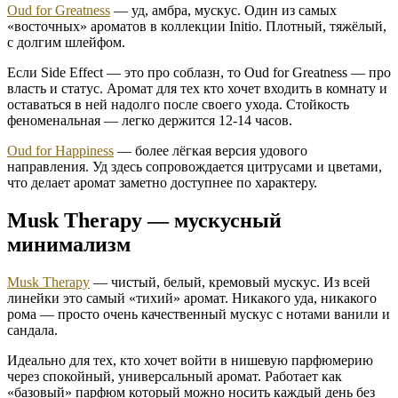
Oud for Greatness
— уд, амбра, мускус. Один из самых
«восточных» ароматов в коллекции Initio. Плотный, тяжёлый,
с долгим шлейфом.
Если Side Effect — это про соблазн, то Oud for Greatness — про
власть и статус. Аромат для тех кто хочет входить в комнату и
оставаться в ней надолго после своего ухода. Стойкость
феноменальная — легко держится 12-14 часов.
Oud for Happiness
— более лёгкая версия удового
направления. Уд здесь сопровождается цитрусами и цветами,
что делает аромат заметно доступнее по характеру.
Musk Therapy — мускусный
минимализм
Musk Therapy
— чистый, белый, кремовый мускус. Из всей
линейки это самый «тихий» аромат. Никакого уда, никакого
рома — просто очень качественный мускус с нотами ванили и
сандала.
Идеально для тех, кто хочет войти в нишевую парфюмерию
через спокойный, универсальный аромат. Работает как
«базовый» парфюм который можно носить каждый день без