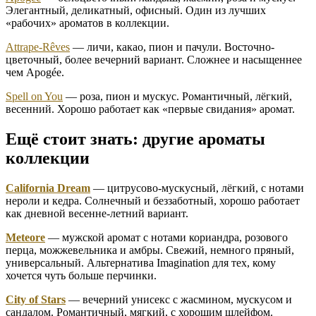
Элегантный, деликатный, офисный. Один из лучших
«рабочих» ароматов в коллекции.
Attrape-Rêves
— личи, какао, пион и пачули. Восточно-
цветочный, более вечерний вариант. Сложнее и насыщеннее
чем Apogée.
Spell on You
— роза, пион и мускус. Романтичный, лёгкий,
весенний. Хорошо работает как «первые свидания» аромат.
Ещё стоит знать: другие ароматы
коллекции
California Dream
— цитрусово-мускусный, лёгкий, с нотами
нероли и кедра. Солнечный и беззаботный, хорошо работает
как дневной весенне-летний вариант.
Meteore
— мужской аромат с нотами кориандра, розового
перца, можжевельника и амбры. Свежий, немного пряный,
универсальный. Альтернатива Imagination для тех, кому
хочется чуть больше перчинки.
City of Stars
— вечерний унисекс с жасмином, мускусом и
сандалом. Романтичный, мягкий, с хорошим шлейфом.