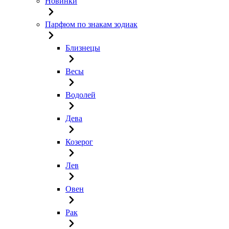
Новинки
Парфюм по знакам зодиак
Близнецы
Весы
Водолей
Дева
Козерог
Лев
Овен
Рак