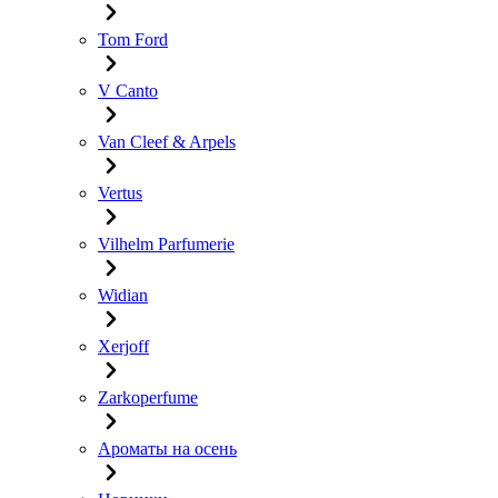
Tom Ford
V Canto
Van Cleef & Arpels
Vertus
Vilhelm Parfumerie
Widian
Xerjoff
Zarkoperfume
Ароматы на осень