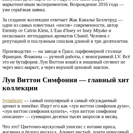
маркетинговым экспериментом. Возрождение 2016 года —
уже серьёзная заявка.
За создание коллекции отвечает Жак Кавалье Беллетруд —
один из самых известных «носов» современности, автор
Eternity от Calvin Klein, L'Eau d'Issey от Issey Miyake и
нескольких легендарных ароматов Chanel. Человек с
репутацией и послужным списком длиной в три десятилетия.
Производство — на заводе в Грасе, парфюмерной столице
Франции. Флаконы — ручной работы, с монограммой LV. Всё
это не бутафория: Луи Виттон вошёл в нишевый сегмент не
через масс-маркет, а через верхний ценовой эшелон.
Луи Виттон Симфония — главный хит
коллекции
Symphony
— самый популярный и самый обсуждаемый
аромат в линейке. Ищут его как «луи виттон симфония духи»,
«луи виттон симфония купить», «луи виттон симфония
описание» — суммарно десятки тысяч запросов в месяц.
Что это? Цветочно-мускусный унисекс с нотами ириса,
жасмина и белого мускуса. Аромат чистый, почти невесомый