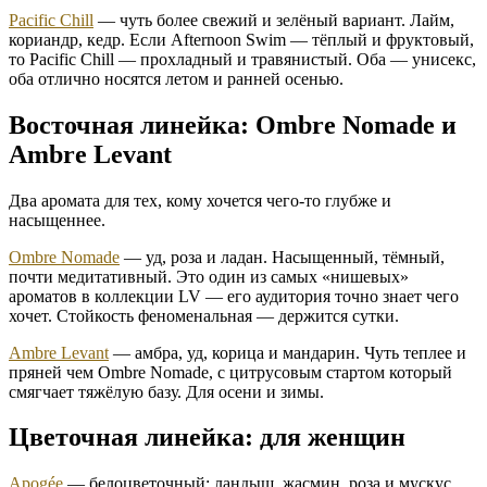
Pacific Chill
— чуть более свежий и зелёный вариант. Лайм,
кориандр, кедр. Если Afternoon Swim — тёплый и фруктовый,
то Pacific Chill — прохладный и травянистый. Оба — унисекс,
оба отлично носятся летом и ранней осенью.
Восточная линейка: Ombre Nomade и
Ambre Levant
Два аромата для тех, кому хочется чего-то глубже и
насыщеннее.
Ombre Nomade
— уд, роза и ладан. Насыщенный, тёмный,
почти медитативный. Это один из самых «нишевых»
ароматов в коллекции LV — его аудитория точно знает чего
хочет. Стойкость феноменальная — держится сутки.
Ambre Levant
— амбра, уд, корица и мандарин. Чуть теплее и
пряней чем Ombre Nomade, с цитрусовым стартом который
смягчает тяжёлую базу. Для осени и зимы.
Цветочная линейка: для женщин
Apogée
— белоцветочный: ландыш, жасмин, роза и мускус.