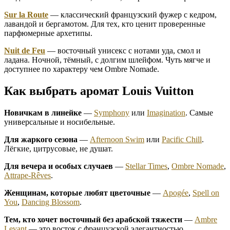
Sur la Route
— классический французский фужер с кедром,
лавандой и бергамотом. Для тех, кто ценит проверенные
парфюмерные архетипы.
Nuit de Feu
— восточный унисекс с нотами уда, смол и
ладана. Ночной, тёмный, с долгим шлейфом. Чуть мягче и
доступнее по характеру чем Ombre Nomade.
Как выбрать аромат Louis Vuitton
Новичкам в линейке
—
Symphony
или
Imagination
. Самые
универсальные и носибельные.
Для жаркого сезона
—
Afternoon Swim
или
Pacific Chill
.
Лёгкие, цитрусовые, не душат.
Для вечера и особых случаев
—
Stellar Times
,
Ombre Nomade
,
Attrape-Rêves
.
Женщинам, которые любят цветочные
—
Apogée
,
Spell on
You
,
Dancing Blossom
.
Тем, кто хочет восточный без арабской тяжести
—
Ambre
Levant
— это восток с французской элегантностью.