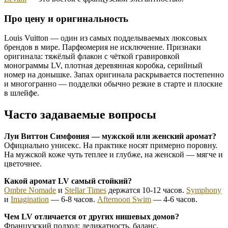
Про цену и оригинальность
Louis Vuitton — один из самых подделываемых люксовых
брендов в мире. Парфюмерия не исключение. Признаки
оригинала: тяжёлый флакон с чёткой гравировкой
монограммы LV, плотная деревянная коробка, серийный
номер на донышке. Запах оригинала раскрывается постепенно
и многогранно — подделки обычно резкие в старте и плоские
в шлейфе.
Часто задаваемые вопросы
Луи Виттон Симфония — мужской или женский аромат?
Официально унисекс. На практике носят примерно поровну.
На мужской коже чуть теплее и глубже, на женской — мягче и
цветочнее.
Какой аромат LV самый стойкий?
Ombre Nomade
и
Stellar Times
держатся 10-12 часов.
Symphony
и
Imagination
— 6-8 часов.
Afternoon Swim
— 4-6 часов.
Чем LV отличается от других нишевых домов?
Французский подход: деликатность, баланс,