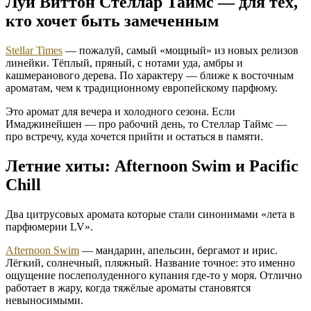
Луи Виттон Стеллар Таймс — для тех,
кто хочет быть замеченным
Stellar Times
— пожалуй, самый «мощный» из новых релизов
линейки. Тёплый, пряный, с нотами уда, амбры и
кашмеранового дерева. По характеру — ближе к восточным
ароматам, чем к традиционному европейскому парфюму.
Это аромат для вечера и холодного сезона. Если
Имаджинейшен — про рабочий день, то Стеллар Таймс —
про встречу, куда хочется прийти и остаться в памяти.
Летние хиты: Afternoon Swim и Pacific
Chill
Два цитрусовых аромата которые стали синонимами «лета в
парфюмерии LV».
Afternoon Swim
— мандарин, апельсин, бергамот и ирис.
Лёгкий, солнечный, пляжный. Название точное: это именно
ощущение послеполуденного купания где-то у моря. Отлично
работает в жару, когда тяжёлые ароматы становятся
невыносимыми.