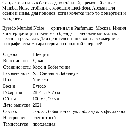
Сандал и янтарь в базе создают тёплый, кремовый финал.
Mumbai Noise стойкий, с хорошим шлейфом. Аромат для
осени и зимы, для поводов, когда хочется чего-то с энергией и
историей.
Byredo Mumbai Noise — оригинал в Parfumlux, Москва. Индия
в интерпретации шведского бренда — необычный взгляд,
честный результат. Для ценителей нишевой парфюмерии с
географическим характером и городской энергией.
Страна
Швеция
Верхние ноты
Давана
Средние ноты
Кофе и Бобы тонка
Базовые ноты
Уд, Сандал и Лабданум
Пол
Унисекс
Бренд
Byredo
Габариты
28 × 13 × 7 см
Объем
100 мл, 50 мл
Дата выпуска
2021
Состав
сандал, бобы тонка, уд, лабданум, кофе, давана
Настроение
элегантный
Температура
прохладная