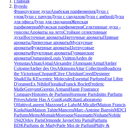
Главная
Byredo
Французские духи
Арабская парфюмерия
Духи с
удом
Духи с пачули
Духи с сандалом
Духи с амброй
Духи
для офиса
Духи для свидания
Женская
парфюмерия
Мужская парфюмерия
Селктивные духи -
унисекс
Ароматы на лето
Стойкие селективные
духи
Восточные ароматы
Цветочные ароматы
Пряные
ароматы
Древесные ароматы
Мускусные
ароматы
Фужерные ароматы
Цитрусовые
ароматы
Фруктовые ароматы
Гурманские
ароматы
Osmassino
Louis Vuitton
Aedes de
Venustas
Afnan
Ajmal
Alexandre J
Amouage
Armaf
Atelier
Cologne
Atelier des Ors
Atkinsons
Attar Collection
Boadicea
the Victorious
Chopard
Clive Christian
Creed
Designer
Shaik
Ella K
Escentric Molecules
Essential Parfums
Etat Libre
D'orange
Ex Nihilo
Floraiku
Franck Boclet
Frederic
Malle
Genyum
Giorgio Armani
Haute Fragrance
Company
Histoires de Parfums
Hormone Paris
Initio Parfums
Prives
Juliette Has A Gun
Kajal
Kilian
Laboratorio
Olfattivo
Laurent Mazzone
Le Labo
M.Micallef
Maison Francis
Kurkdjian
Maison Tahite
Mancera
Marc-Antoine Barrois
MDCI
Parfums
Memo
Montale
Moresque
Nasomatto
Nishane
Nobile
1942
Orlov Paris
Ormonde Jayne
Orto Parisi
Parfums
BDK
Parfums de Marly
Parle Moi de Parfum
Philly &