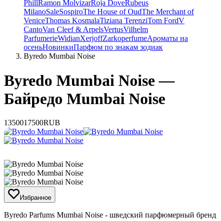
Phill
Ramon Molvizar
Roja Dove
Rubeus
Milano
Sale
Sospiro
The House of Oud
The Merchant of
Venice
Thomas Kosmala
Tiziana Terenzi
Tom Ford
V
Canto
Van Cleef & Arpels
Vertus
Vilhelm
Parfumerie
Widian
Xerjoff
Zarkoperfume
Ароматы на
осень
Новинки
Парфюм по знакам зодиак
Byredo Mumbai Noise
Byredo Mumbai Noise —
Байредо Mumbai Noise
13500
17500
RUB
Избранное
Byredo Parfums Mumbai Noise - шведский парфюмерный бренд