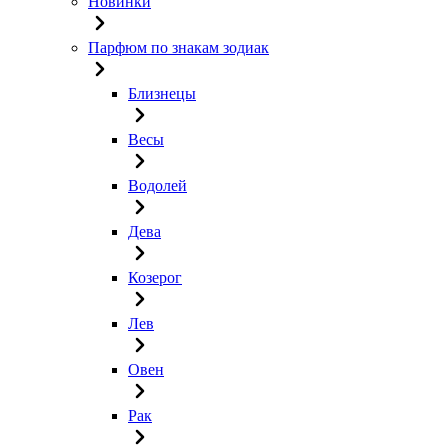
Новинки
Парфюм по знакам зодиак
Близнецы
Весы
Водолей
Дева
Козерог
Лев
Овен
Рак