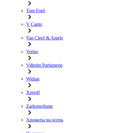
Tom Ford
V Canto
Van Cleef & Arpels
Vertus
Vilhelm Parfumerie
Widian
Xerjoff
Zarkoperfume
Ароматы на осень