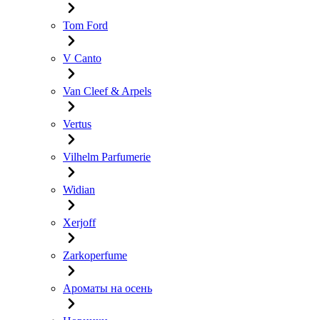
Tom Ford
V Canto
Van Cleef & Arpels
Vertus
Vilhelm Parfumerie
Widian
Xerjoff
Zarkoperfume
Ароматы на осень