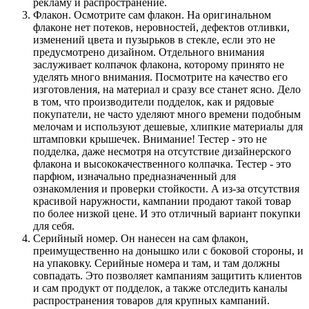
рекламу и распространение.
Флакон. Осмотрите сам флакон. На оригинальном
флаконе нет потеков, неровностей, дефектов отливки,
изменений цвета и пузырьков в стекле, если это не
предусмотрено дизайном. Отдельного внимания
заслуживает колпачок флакона, которому принято не
уделять много внимания. Посмотрите на качество его
изготовления, на материал и сразу все станет ясно. Дело
в том, что производители подделок, как и рядовые
покупатели, не часто уделяют много времени подобным
мелочам и используют дешевые, хлипкие материалы для
штамповки крышечек. Внимание! Тестер - это не
подделка, даже несмотря на отсутствие дизайнерского
флакона и высококачественного колпачка. Тестер - это
парфюм, изначально предназначенный для
ознакомления и проверки стойкости. А из-за отсутствия
красивой наружности, кампании продают такой товар
по более низкой цене. И это отличный вариант покупки
для себя.
Серийный номер. Он нанесен на сам флакон,
преимущественно на донышко или с боковой стороны, и
на упаковку. Серийные номера и там, и там должны
совпадать. Это позволяет кампаниям защитить клиентов
и сам продукт от подделок, а также отследить каналы
распространения товаров для крупных кампаний.