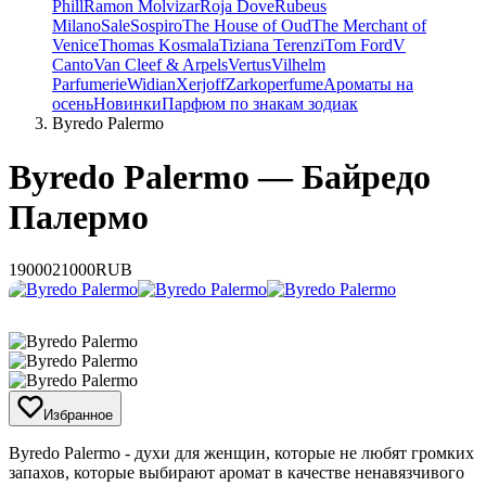
Phill
Ramon Molvizar
Roja Dove
Rubeus
Milano
Sale
Sospiro
The House of Oud
The Merchant of
Venice
Thomas Kosmala
Tiziana Terenzi
Tom Ford
V
Canto
Van Cleef & Arpels
Vertus
Vilhelm
Parfumerie
Widian
Xerjoff
Zarkoperfume
Ароматы на
осень
Новинки
Парфюм по знакам зодиак
Byredo Palermo
Byredo Palermo — Байредо
Палермо
19000
21000
RUB
Избранное
Byredo Palermo - духи для женщин, которые не любят громких
запахов, которые выбирают аромат в качестве ненавязчивого