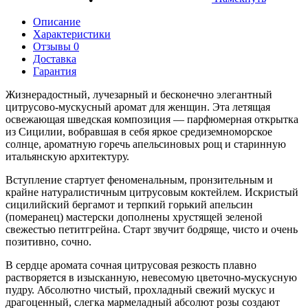
Описание
Характеристики
Отзывы 0
Доставка
Гарантия
Жизнерадостный, лучезарный и бесконечно элегантный
цитрусово-мускусный аромат для женщин. Эта летящая
освежающая шведская композиция — парфюмерная открытка
из Сицилии, вобравшая в себя яркое средиземноморское
солнце, ароматную горечь апельсиновых рощ и старинную
итальянскую архитектуру.
Вступление стартует феноменальным, пронзительным и
крайне натуралистичным цитрусовым коктейлем. Искристый
сицилийский бергамот и терпкий горький апельсин
(померанец) мастерски дополнены хрустящей зеленой
свежестью петитгрейна. Старт звучит бодряще, чисто и очень
позитивно, сочно.
В сердце аромата сочная цитрусовая резкость плавно
растворяется в изысканную, невесомую цветочно-мускусную
пудру. Абсолютно чистый, прохладный свежий мускус и
драгоценный, слегка мармеладный абсолют розы создают