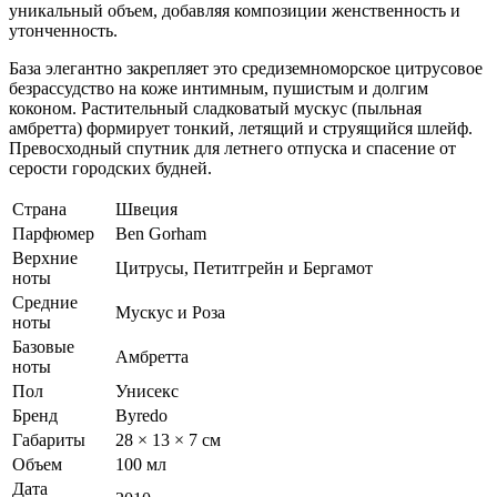
уникальный объем, добавляя композиции женственность и
утонченность.
База элегантно закрепляет это средиземноморское цитрусовое
безрассудство на коже интимным, пушистым и долгим
коконом. Растительный сладковатый мускус (пыльная
амбретта) формирует тонкий, летящий и струящийся шлейф.
Превосходный спутник для летнего отпуска и спасение от
серости городских будней.
Страна
Швеция
Парфюмер
Ben Gorham
Верхние
Цитрусы, Петитгрейн и Бергамот
ноты
Средние
Мускус и Роза
ноты
Базовые
Амбретта
ноты
Пол
Унисекс
Бренд
Byredo
Габариты
28 × 13 × 7 см
Объем
100 мл
Дата