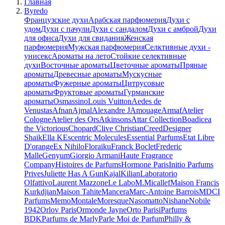
Главная
Byredo
Французские духи
Арабская парфюмерия
Духи с
удом
Духи с пачули
Духи с сандалом
Духи с амброй
Духи
для офиса
Духи для свидания
Женская
парфюмерия
Мужская парфюмерия
Селктивные духи -
унисекс
Ароматы на лето
Стойкие селективные
духи
Восточные ароматы
Цветочные ароматы
Пряные
ароматы
Древесные ароматы
Мускусные
ароматы
Фужерные ароматы
Цитрусовые
ароматы
Фруктовые ароматы
Гурманские
ароматы
Osmassino
Louis Vuitton
Aedes de
Venustas
Afnan
Ajmal
Alexandre J
Amouage
Armaf
Atelier
Cologne
Atelier des Ors
Atkinsons
Attar Collection
Boadicea
the Victorious
Chopard
Clive Christian
Creed
Designer
Shaik
Ella K
Escentric Molecules
Essential Parfums
Etat Libre
D'orange
Ex Nihilo
Floraiku
Franck Boclet
Frederic
Malle
Genyum
Giorgio Armani
Haute Fragrance
Company
Histoires de Parfums
Hormone Paris
Initio Parfums
Prives
Juliette Has A Gun
Kajal
Kilian
Laboratorio
Olfattivo
Laurent Mazzone
Le Labo
M.Micallef
Maison Francis
Kurkdjian
Maison Tahite
Mancera
Marc-Antoine Barrois
MDCI
Parfums
Memo
Montale
Moresque
Nasomatto
Nishane
Nobile
1942
Orlov Paris
Ormonde Jayne
Orto Parisi
Parfums
BDK
Parfums de Marly
Parle Moi de Parfum
Philly &