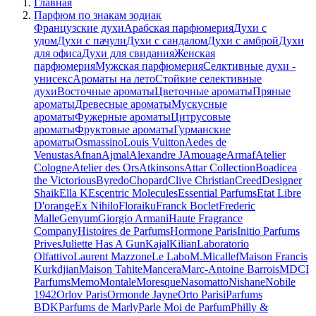
Главная
Парфюм по знакам зодиак
Французские духи
Арабская парфюмерия
Духи с
удом
Духи с пачули
Духи с сандалом
Духи с амброй
Духи
для офиса
Духи для свидания
Женская
парфюмерия
Мужская парфюмерия
Селктивные духи -
унисекс
Ароматы на лето
Стойкие селективные
духи
Восточные ароматы
Цветочные ароматы
Пряные
ароматы
Древесные ароматы
Мускусные
ароматы
Фужерные ароматы
Цитрусовые
ароматы
Фруктовые ароматы
Гурманские
ароматы
Osmassino
Louis Vuitton
Aedes de
Venustas
Afnan
Ajmal
Alexandre J
Amouage
Armaf
Atelier
Cologne
Atelier des Ors
Atkinsons
Attar Collection
Boadicea
the Victorious
Byredo
Chopard
Clive Christian
Creed
Designer
Shaik
Ella K
Escentric Molecules
Essential Parfums
Etat Libre
D'orange
Ex Nihilo
Floraiku
Franck Boclet
Frederic
Malle
Genyum
Giorgio Armani
Haute Fragrance
Company
Histoires de Parfums
Hormone Paris
Initio Parfums
Prives
Juliette Has A Gun
Kajal
Kilian
Laboratorio
Olfattivo
Laurent Mazzone
Le Labo
M.Micallef
Maison Francis
Kurkdjian
Maison Tahite
Mancera
Marc-Antoine Barrois
MDCI
Parfums
Memo
Montale
Moresque
Nasomatto
Nishane
Nobile
1942
Orlov Paris
Ormonde Jayne
Orto Parisi
Parfums
BDK
Parfums de Marly
Parle Moi de Parfum
Philly &