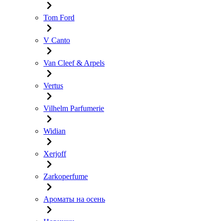
Tom Ford
V Canto
Van Cleef & Arpels
Vertus
Vilhelm Parfumerie
Widian
Xerjoff
Zarkoperfume
Ароматы на осень