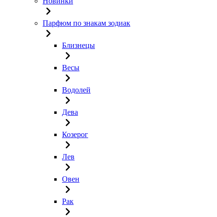
Новинки
Парфюм по знакам зодиак
Близнецы
Весы
Водолей
Дева
Козерог
Лев
Овен
Рак