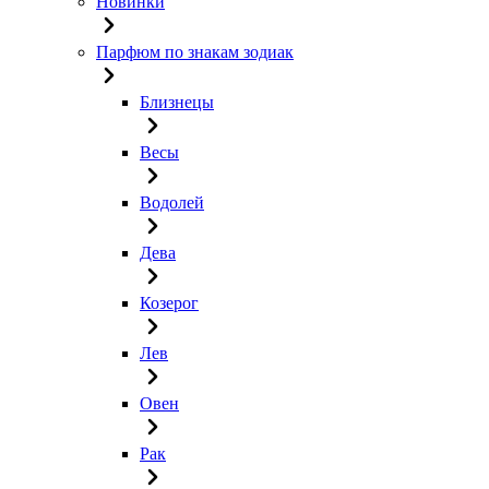
Новинки
Парфюм по знакам зодиак
Близнецы
Весы
Водолей
Дева
Козерог
Лев
Овен
Рак