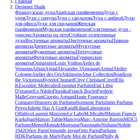
Главная
Designer Shaik
Французские духи
Арабская парфюмерия
Духи с
удом
Духи с пачули
Духи с сандалом
Духи с амброй
Духи
для офиса
Духи для свидания
Женская
парфюмерия
Мужская парфюмерия
Селктивные духи -
унисекс
Ароматы на лето
Стойкие селективные
духи
Восточные ароматы
Цветочные ароматы
Пряные
ароматы
Древесные ароматы
Мускусные
ароматы
Фужерные ароматы
Цитрусовые
ароматы
Фруктовые ароматы
Гурманские
ароматы
Osmassino
Louis Vuitton
Aedes de
Venustas
Afnan
Ajmal
Alexandre J
Amouage
Armaf
Atelier
Cologne
Atelier des Ors
Atkinsons
Attar Collection
Boadicea
the Victorious
Byredo
Chopard
Clive Christian
Creed
Ella
K
Escentric Molecules
Essential Parfums
Etat Libre
D'orange
Ex Nihilo
Floraiku
Franck Boclet
Frederic
Malle
Genyum
Giorgio Armani
Haute Fragrance
Company
Histoires de Parfums
Hormone Paris
Initio Parfums
Prives
Juliette Has A Gun
Kajal
Kilian
Laboratorio
Olfattivo
Laurent Mazzone
Le Labo
M.Micallef
Maison Francis
Kurkdjian
Maison Tahite
Mancera
Marc-Antoine Barrois
MDCI
Parfums
Memo
Montale
Moresque
Nasomatto
Nishane
Nobile
1942
Orlov Paris
Ormonde Jayne
Orto Parisi
Parfums
BDK
Parfums de Marly
Parle Moi de Parfum
Philly &