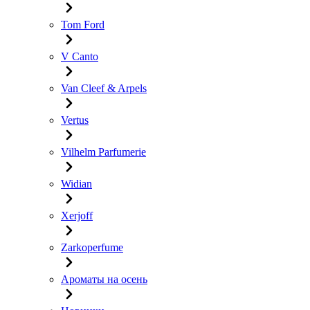
Tom Ford
V Canto
Van Cleef & Arpels
Vertus
Vilhelm Parfumerie
Widian
Xerjoff
Zarkoperfume
Ароматы на осень