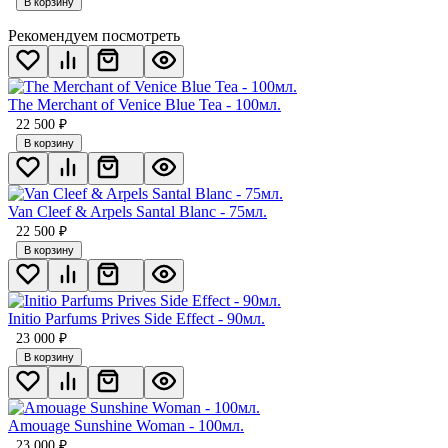
В корзину
Рекомендуем посмотреть
The Merchant of Venice Blue Tea - 100мл.
22 500
₽
В корзину
Van Cleef & Arpels Santal Blanc - 75мл.
22 500
₽
В корзину
Initio Parfums Prives Side Effect - 90мл.
23 000
₽
В корзину
Amouage Sunshine Woman - 100мл.
23 000
₽