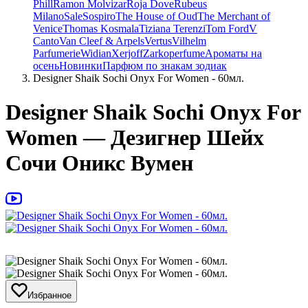
Phill
Ramon Molvizar
Roja Dove
Rubeus
Milano
Sale
Sospiro
The House of Oud
The Merchant of
Venice
Thomas Kosmala
Tiziana Terenzi
Tom Ford
V
Canto
Van Cleef & Arpels
Vertus
Vilhelm
Parfumerie
Widian
Xerjoff
Zarkoperfume
Ароматы на
осень
Новинки
Парфюм по знакам зодиак
Designer Shaik Sochi Onyx For Women - 60мл.
Designer Shaik Sochi Onyx For
Women — Дезигнер Шейх
Сочи Оникс Вумен
Избранное