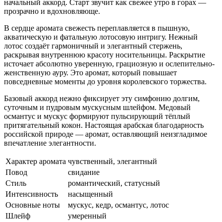
начальный аккорд. Старт звучит как свежее утро в горах —
прозрачно и вдохновляюще.
В сердце аромата свежесть переплавляется в пышную,
акватическую и фатальную лотосовую интригу. Нежный
лотос создаёт гармоничный и элегантный стержень,
раскрывая внутреннюю красоту носительницы. Раскрытие
источает абсолютно уверенную, грациозную и ослепительно-
женственную ауру. Это аромат, который повышает
повседневные моменты до уровня королевского торжества.
Базовый аккорд нежно фиксирует эту симфонию долгим,
суточным и пудровым мускусным шлейфом. Медовый
османтус и мускус формируют пульсирующий тёплый
притягательный кокон. Настоящая арабская благодарность
российской природе — аромат, оставляющий неизгладимое
впечатление элегантности.
Характер аромата
чувственный, элегантный
Повод
свидание
Стиль
романтический, статусный
Интенсивность
насыщенный
Основные ноты
мускус, кедр, османтус, лотос
Шлейф
умеренный