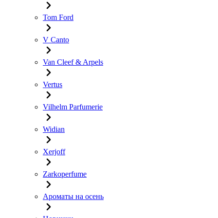
Tom Ford
V Canto
Van Cleef & Arpels
Vertus
Vilhelm Parfumerie
Widian
Xerjoff
Zarkoperfume
Ароматы на осень