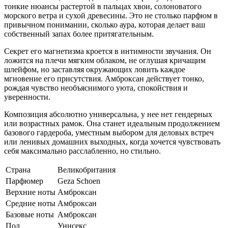
тонкие нюансы растертой в пальцах хвои, солоноватого
морского ветра и сухой древесины. Это не столько парфюм в
привычном понимании, сколько аура, которая делает ваш
собственный запах более притягательным.
Секрет его магнетизма кроется в интимности звучания. Он
ложится на плечи мягким облаком, не оглушая кричащим
шлейфом, но заставляя окружающих ловить каждое
мгновение его присутствия. Амброксан действует тонко,
рождая чувство необъяснимого уюта, спокойствия и
уверенности.
Композиция абсолютно универсальна, у нее нет гендерных
или возрастных рамок. Она станет идеальным продолжением
базового гардероба, уместным выбором для деловых встреч
или ленивых домашних выходных, когда хочется чувствовать
себя максимально расслабленно, но стильно.
Страна
Великобритания
Парфюмер
Geza Schoen
Верхние ноты
Амброксан
Средние ноты
Амброксан
Базовые ноты
Амброксан
Пол
Унисекс