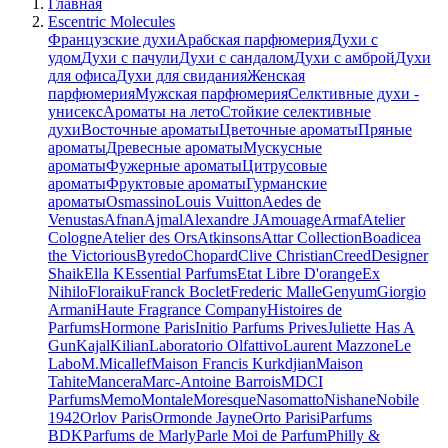
Главная
Escentric Molecules
Французские духи
Арабская парфюмерия
Духи с
удом
Духи с пачули
Духи с сандалом
Духи с амброй
Духи
для офиса
Духи для свидания
Женская
парфюмерия
Мужская парфюмерия
Селктивные духи -
унисекс
Ароматы на лето
Стойкие селективные
духи
Восточные ароматы
Цветочные ароматы
Пряные
ароматы
Древесные ароматы
Мускусные
ароматы
Фужерные ароматы
Цитрусовые
ароматы
Фруктовые ароматы
Гурманские
ароматы
Osmassino
Louis Vuitton
Aedes de
Venustas
Afnan
Ajmal
Alexandre J
Amouage
Armaf
Atelier
Cologne
Atelier des Ors
Atkinsons
Attar Collection
Boadicea
the Victorious
Byredo
Chopard
Clive Christian
Creed
Designer
Shaik
Ella K
Essential Parfums
Etat Libre D'orange
Ex
Nihilo
Floraiku
Franck Boclet
Frederic Malle
Genyum
Giorgio
Armani
Haute Fragrance Company
Histoires de
Parfums
Hormone Paris
Initio Parfums Prives
Juliette Has A
Gun
Kajal
Kilian
Laboratorio Olfattivo
Laurent Mazzone
Le
Labo
M.Micallef
Maison Francis Kurkdjian
Maison
Tahite
Mancera
Marc-Antoine Barrois
MDCI
Parfums
Memo
Montale
Moresque
Nasomatto
Nishane
Nobile
1942
Orlov Paris
Ormonde Jayne
Orto Parisi
Parfums
BDK
Parfums de Marly
Parle Moi de Parfum
Philly &