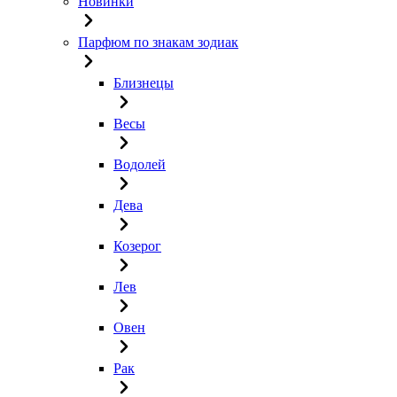
Новинки
Парфюм по знакам зодиак
Близнецы
Весы
Водолей
Дева
Козерог
Лев
Овен
Рак