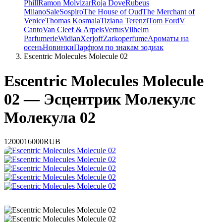
Phill
Ramon Molvizar
Roja Dove
Rubeus
Milano
Sale
Sospiro
The House of Oud
The Merchant of
Venice
Thomas Kosmala
Tiziana Terenzi
Tom Ford
V
Canto
Van Cleef & Arpels
Vertus
Vilhelm
Parfumerie
Widian
Xerjoff
Zarkoperfume
Ароматы на
осень
Новинки
Парфюм по знакам зодиак
Escentric Molecules Molecule 02
Escentric Molecules Molecule
02 — Эсцентрик Молекулс
Молекула 02
12000
16000
RUB