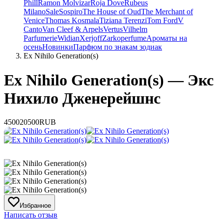
Phill
Ramon Molvizar
Roja Dove
Rubeus
Milano
Sale
Sospiro
The House of Oud
The Merchant of
Venice
Thomas Kosmala
Tiziana Terenzi
Tom Ford
V
Canto
Van Cleef & Arpels
Vertus
Vilhelm
Parfumerie
Widian
Xerjoff
Zarkoperfume
Ароматы на
осень
Новинки
Парфюм по знакам зодиак
Ex Nihilo Generation(s)
Ex Nihilo Generation(s) — Экс
Нихило Дженерейшнс
4500
20500
RUB
Избранное
Написать отзыв