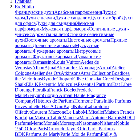
Главная
Ex Nihilo
Французские духи
Арабская парфюмерия
Духи с
удом
Духи с пачули
Духи с сандалом
Духи с амброй
Духи
для офиса
Духи для свидания
Женская
парфюмерия
Мужская парфюмерия
Селктивные духи -
унисекс
Ароматы на лето
Стойкие селективные
духи
Восточные ароматы
Цветочные ароматы
Пряные
ароматы
Древесные ароматы
Мускусные
ароматы
Фужерные ароматы
Цитрусовые
ароматы
Фруктовые ароматы
Гурманские
ароматы
Osmassino
Louis Vuitton
Aedes de
Venustas
Afnan
Ajmal
Alexandre J
Amouage
Armaf
Atelier
Cologne
Atelier des Ors
Atkinsons
Attar Collection
Boadicea
the Victorious
Byredo
Chopard
Clive Christian
Creed
Designer
Shaik
Ella K
Escentric Molecules
Essential Parfums
Etat Libre
D'orange
Floraiku
Franck Boclet
Frederic
Malle
Genyum
Giorgio Armani
Haute Fragrance
Company
Histoires de Parfums
Hormone Paris
Initio Parfums
Prives
Juliette Has A Gun
Kajal
Kilian
Laboratorio
Olfattivo
Laurent Mazzone
Le Labo
M.Micallef
Maison Francis
Kurkdjian
Maison Tahite
Mancera
Marc-Antoine Barrois
MDCI
Parfums
Memo
Montale
Moresque
Nasomatto
Nishane
Nobile
1942
Orlov Paris
Ormonde Jayne
Orto Parisi
Parfums
BDK
Parfums de Marly
Parle Moi de Parfum
Philly &