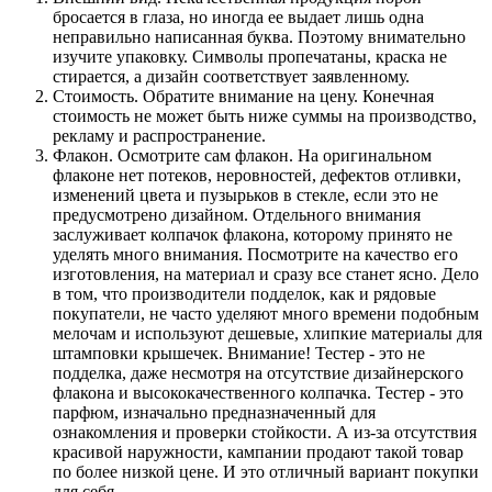
бросается в глаза, но иногда ее выдает лишь одна
неправильно написанная буква. Поэтому внимательно
изучите упаковку. Символы пропечатаны, краска не
стирается, а дизайн соответствует заявленному.
Стоимость. Обратите внимание на цену. Конечная
стоимость не может быть ниже суммы на производство,
рекламу и распространение.
Флакон. Осмотрите сам флакон. На оригинальном
флаконе нет потеков, неровностей, дефектов отливки,
изменений цвета и пузырьков в стекле, если это не
предусмотрено дизайном. Отдельного внимания
заслуживает колпачок флакона, которому принято не
уделять много внимания. Посмотрите на качество его
изготовления, на материал и сразу все станет ясно. Дело
в том, что производители подделок, как и рядовые
покупатели, не часто уделяют много времени подобным
мелочам и используют дешевые, хлипкие материалы для
штамповки крышечек. Внимание! Тестер - это не
подделка, даже несмотря на отсутствие дизайнерского
флакона и высококачественного колпачка. Тестер - это
парфюм, изначально предназначенный для
ознакомления и проверки стойкости. А из-за отсутствия
красивой наружности, кампании продают такой товар
по более низкой цене. И это отличный вариант покупки
для себя.