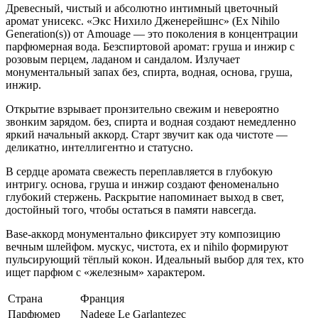
Древесный, чистый и абсолютно интимный цветочный
аромат унисекс. «Экс Нихило Дженерейшнс» (Ex Nihilo
Generation(s)) от Amouage — это поколения в концентрации
парфюмерная вода. Безспиртовой аромат: груша и инжир с
розовым перцем, ладаном и сандалом. Излучает
монументальный запах без, спирта, водная, основа, груша,
инжир.
Открытие взрывает пронзительно свежим и невероятно
звонким зарядом. без, спирта и водная создают немедленно
яркий начальный аккорд. Старт звучит как ода чистоте —
деликатно, интеллигентно и статусно.
В сердце аромата свежесть переплавляется в глубокую
интригу. основа, груша и инжир создают феноменально
глубокий стержень. Раскрытие напоминает выход в свет,
достойный того, чтобы остаться в памяти навсегда.
Base-аккорд монументально фиксирует эту композицию
вечным шлейфом. мускус, чистота, ex и nihilo формируют
пульсирующий тёплый кокон. Идеальный выбор для тех, кто
ищет парфюм с «железным» характером.
Страна
Франция
Парфюмер
Nadege Le Garlantezec