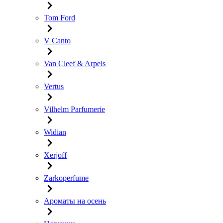
Tom Ford
V Canto
Van Cleef & Arpels
Vertus
Vilhelm Parfumerie
Widian
Xerjoff
Zarkoperfume
Ароматы на осень