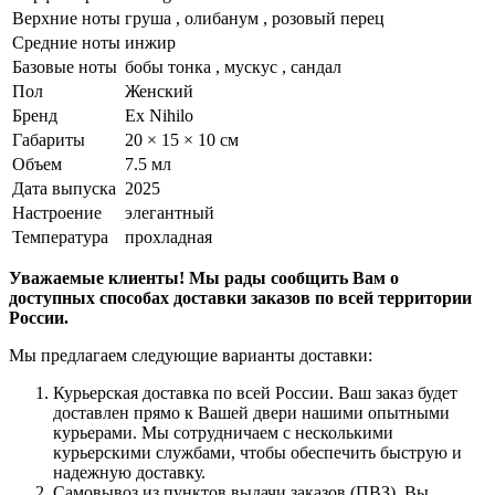
Верхние ноты
груша , олибанум , розовый перец
Средние ноты
инжир
Базовые ноты
бобы тонка , мускус , сандал
Пол
Женский
Бренд
Ex Nihilo
Габариты
20 × 15 × 10 см
Объем
7.5 мл
Дата выпуска
2025
Настроение
элегантный
Температура
прохладная
Уважаемые клиенты! Мы рады сообщить Вам о
доступных способах доставки заказов по всей территории
России.
Мы предлагаем следующие варианты доставки:
Курьерская доставка по всей России. Ваш заказ будет
доставлен прямо к Вашей двери нашими опытными
курьерами. Мы сотрудничаем с несколькими
курьерскими службами, чтобы обеспечить быструю и
надежную доставку.
Самовывоз из пунктов выдачи заказов (ПВЗ). Вы