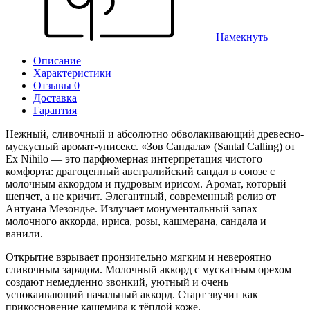
Намекнуть
Описание
Характеристики
Отзывы 0
Доставка
Гарантия
Нежный, сливочный и абсолютно обволакивающий древесно-
мускусный аромат-унисекс. «Зов Сандала» (Santal Calling) от
Ex Nihilo — это парфюмерная интерпретация чистого
комфорта: драгоценный австралийский сандал в союзе с
молочным аккордом и пудровым ирисом. Аромат, который
шепчет, а не кричит. Элегантный, современный релиз от
Антуана Мезондье. Излучает монументальный запах
молочного аккорда, ириса, розы, кашмерана, сандала и
ванили.
Открытие взрывает пронзительно мягким и невероятно
сливочным зарядом. Молочный аккорд с мускатным орехом
создают немедленно звонкий, уютный и очень
успокаивающий начальный аккорд. Старт звучит как
прикосновение кашемира к тёплой коже.