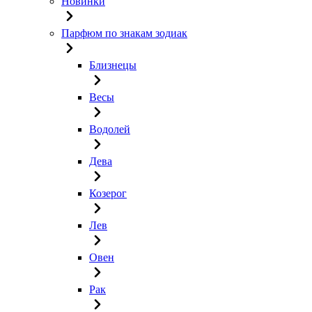
Новинки
Парфюм по знакам зодиак
Близнецы
Весы
Водолей
Дева
Козерог
Лев
Овен
Рак