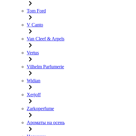
Tom Ford
V Canto
Van Cleef & Arpels
Vertus
Vilhelm Parfumerie
Widian
Xerjoff
Zarkoperfume
Ароматы на осень