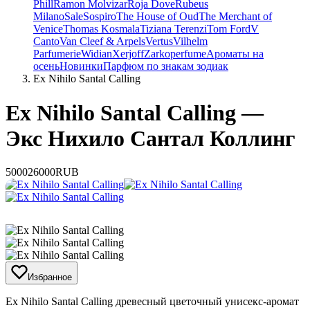
Phill
Ramon Molvizar
Roja Dove
Rubeus
Milano
Sale
Sospiro
The House of Oud
The Merchant of
Venice
Thomas Kosmala
Tiziana Terenzi
Tom Ford
V
Canto
Van Cleef & Arpels
Vertus
Vilhelm
Parfumerie
Widian
Xerjoff
Zarkoperfume
Ароматы на
осень
Новинки
Парфюм по знакам зодиак
Ex Nihilo Santal Calling
Ex Nihilo Santal Calling —
Экс Нихило Сантал Коллинг
5000
26000
RUB
Избранное
Ex Nihilo Santal Calling ​древесный цветочный унисекс-аромат