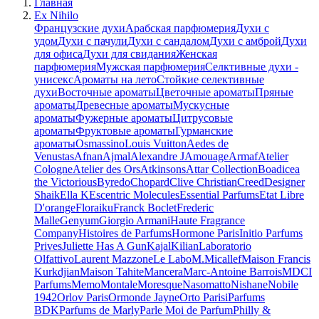
Главная
Ex Nihilo
Французские духи
Арабская парфюмерия
Духи с
удом
Духи с пачули
Духи с сандалом
Духи с амброй
Духи
для офиса
Духи для свидания
Женская
парфюмерия
Мужская парфюмерия
Селктивные духи -
унисекс
Ароматы на лето
Стойкие селективные
духи
Восточные ароматы
Цветочные ароматы
Пряные
ароматы
Древесные ароматы
Мускусные
ароматы
Фужерные ароматы
Цитрусовые
ароматы
Фруктовые ароматы
Гурманские
ароматы
Osmassino
Louis Vuitton
Aedes de
Venustas
Afnan
Ajmal
Alexandre J
Amouage
Armaf
Atelier
Cologne
Atelier des Ors
Atkinsons
Attar Collection
Boadicea
the Victorious
Byredo
Chopard
Clive Christian
Creed
Designer
Shaik
Ella K
Escentric Molecules
Essential Parfums
Etat Libre
D'orange
Floraiku
Franck Boclet
Frederic
Malle
Genyum
Giorgio Armani
Haute Fragrance
Company
Histoires de Parfums
Hormone Paris
Initio Parfums
Prives
Juliette Has A Gun
Kajal
Kilian
Laboratorio
Olfattivo
Laurent Mazzone
Le Labo
M.Micallef
Maison Francis
Kurkdjian
Maison Tahite
Mancera
Marc-Antoine Barrois
MDCI
Parfums
Memo
Montale
Moresque
Nasomatto
Nishane
Nobile
1942
Orlov Paris
Ormonde Jayne
Orto Parisi
Parfums
BDK
Parfums de Marly
Parle Moi de Parfum
Philly &