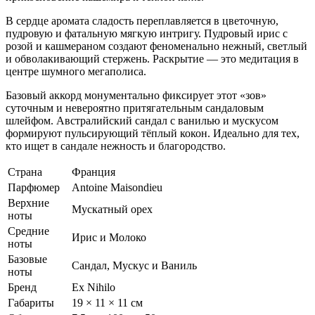
В сердце аромата сладость переплавляется в цветочную,
пудровую и фатальную мягкую интригу. Пудровый ирис с
розой и кашмераном создают феноменально нежный, светлый
и обволакивающий стержень. Раскрытие — это медитация в
центре шумного мегаполиса.
Базовый аккорд монументально фиксирует этот «зов»
суточным и невероятно притягательным сандаловым
шлейфом. Австралийский сандал с ванилью и мускусом
формируют пульсирующий тёплый кокон. Идеально для тех,
кто ищет в сандале нежность и благородство.
Страна
Франция
Парфюмер
Antoine Maisondieu
Верхние
Мускатный орех
ноты
Средние
Ирис и Молоко
ноты
Базовые
Сандал, Мускус и Ваниль
ноты
Бренд
Ex Nihilo
Габариты
19 × 11 × 11 см