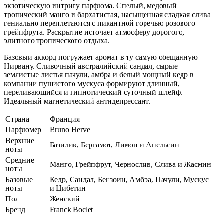
экзотическую интригу парфюма. Спелый, медовый
тропический манго и бархатистая, насыщенная сладкая слива
гениально переплетаются с пикантной горечью розового
грейпфрута. Раскрытие источает атмосферу дорогого,
элитного тропического отдыха.
Базовый аккорд погружает аромат в ту самую обещанную
Нирвану. Сливочный австралийский сандал, сырые
землистые листья пачули, амбра и белый мощный кедр в
компании пушистого мускуса формируют длинный,
переливающийся и гипнотический суточный шлейф.
Идеальный магнетический антидепрессант.
Страна
Франция
Парфюмер
Bruno Herve
Верхние
Базилик, Бергамот, Лимон и Апельсин
ноты
Средние
Манго, Грейпфрут, Чернослив, Слива и Жасмин
ноты
Базовые
Кедр, Сандал, Бензоин, Амбра, Пачули, Мускус
ноты
и Цибетин
Пол
Женский
Бренд
Franck Boclet