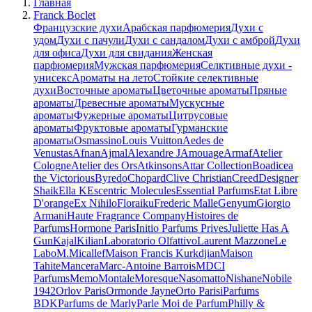
Главная
Franck Boclet
Французские духи
Арабская парфюмерия
Духи с
удом
Духи с пачули
Духи с сандалом
Духи с амброй
Духи
для офиса
Духи для свидания
Женская
парфюмерия
Мужская парфюмерия
Селктивные духи -
унисекс
Ароматы на лето
Стойкие селективные
духи
Восточные ароматы
Цветочные ароматы
Пряные
ароматы
Древесные ароматы
Мускусные
ароматы
Фужерные ароматы
Цитрусовые
ароматы
Фруктовые ароматы
Гурманские
ароматы
Osmassino
Louis Vuitton
Aedes de
Venustas
Afnan
Ajmal
Alexandre J
Amouage
Armaf
Atelier
Cologne
Atelier des Ors
Atkinsons
Attar Collection
Boadicea
the Victorious
Byredo
Chopard
Clive Christian
Creed
Designer
Shaik
Ella K
Escentric Molecules
Essential Parfums
Etat Libre
D'orange
Ex Nihilo
Floraiku
Frederic Malle
Genyum
Giorgio
Armani
Haute Fragrance Company
Histoires de
Parfums
Hormone Paris
Initio Parfums Prives
Juliette Has A
Gun
Kajal
Kilian
Laboratorio Olfattivo
Laurent Mazzone
Le
Labo
M.Micallef
Maison Francis Kurkdjian
Maison
Tahite
Mancera
Marc-Antoine Barrois
MDCI
Parfums
Memo
Montale
Moresque
Nasomatto
Nishane
Nobile
1942
Orlov Paris
Ormonde Jayne
Orto Parisi
Parfums
BDK
Parfums de Marly
Parle Moi de Parfum
Philly &