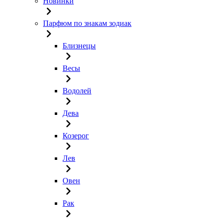
Новинки
Парфюм по знакам зодиак
Близнецы
Весы
Водолей
Дева
Козерог
Лев
Овен
Рак