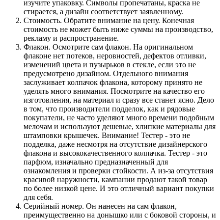
изучите упаковку. Символы пропечатаны, краска не
стирается, а дизайн соответствует заявленному.
Стоимость. Обратите внимание на цену. Конечная
стоимость не может быть ниже суммы на производство,
рекламу и распространение.
Флакон. Осмотрите сам флакон. На оригинальном
флаконе нет потеков, неровностей, дефектов отливки,
изменений цвета и пузырьков в стекле, если это не
предусмотрено дизайном. Отдельного внимания
заслуживает колпачок флакона, которому принято не
уделять много внимания. Посмотрите на качество его
изготовления, на материал и сразу все станет ясно. Дело
в том, что производители подделок, как и рядовые
покупатели, не часто уделяют много времени подобным
мелочам и используют дешевые, хлипкие материалы для
штамповки крышечек. Внимание! Тестер - это не
подделка, даже несмотря на отсутствие дизайнерского
флакона и высококачественного колпачка. Тестер - это
парфюм, изначально предназначенный для
ознакомления и проверки стойкости. А из-за отсутствия
красивой наружности, кампании продают такой товар
по более низкой цене. И это отличный вариант покупки
для себя.
Серийный номер. Он нанесен на сам флакон,
преимущественно на донышко или с боковой стороны, и