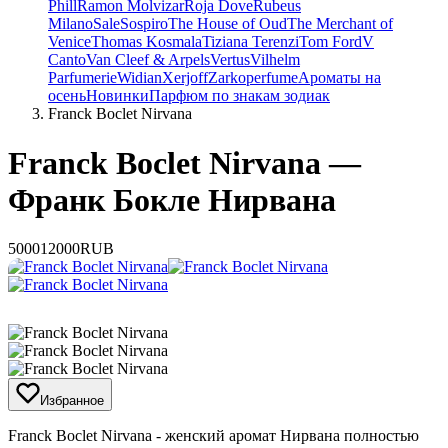
Phill
Ramon Molvizar
Roja Dove
Rubeus
Milano
Sale
Sospiro
The House of Oud
The Merchant of
Venice
Thomas Kosmala
Tiziana Terenzi
Tom Ford
V
Canto
Van Cleef & Arpels
Vertus
Vilhelm
Parfumerie
Widian
Xerjoff
Zarkoperfume
Ароматы на
осень
Новинки
Парфюм по знакам зодиак
Franck Boclet Nirvana
Franck Boclet Nirvana —
Франк Бокле Нирвана
5000
12000
RUB
Избранное
​Franck Boclet Nirvana - женский аромат Нирвана полностью