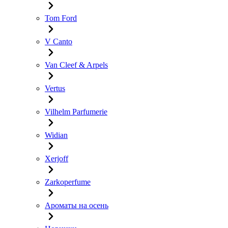
Tom Ford
V Canto
Van Cleef & Arpels
Vertus
Vilhelm Parfumerie
Widian
Xerjoff
Zarkoperfume
Ароматы на осень