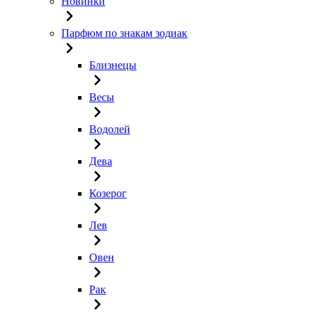
Новинки
Парфюм по знакам зодиак
Близнецы
Весы
Водолей
Дева
Козерог
Лев
Овен
Рак