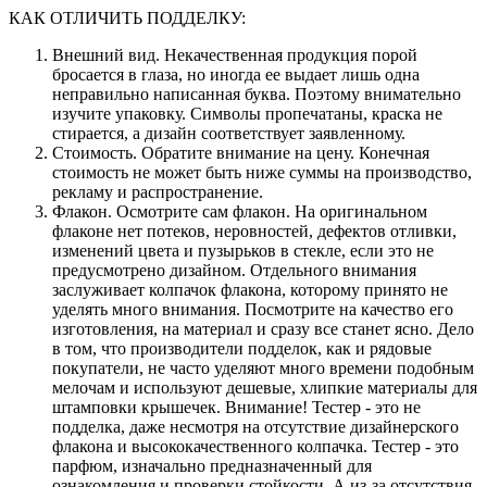
КАК ОТЛИЧИТЬ ПОДДЕЛКУ:
Внешний вид. Некачественная продукция порой
бросается в глаза, но иногда ее выдает лишь одна
неправильно написанная буква. Поэтому внимательно
изучите упаковку. Символы пропечатаны, краска не
стирается, а дизайн соответствует заявленному.
Стоимость. Обратите внимание на цену. Конечная
стоимость не может быть ниже суммы на производство,
рекламу и распространение.
Флакон. Осмотрите сам флакон. На оригинальном
флаконе нет потеков, неровностей, дефектов отливки,
изменений цвета и пузырьков в стекле, если это не
предусмотрено дизайном. Отдельного внимания
заслуживает колпачок флакона, которому принято не
уделять много внимания. Посмотрите на качество его
изготовления, на материал и сразу все станет ясно. Дело
в том, что производители подделок, как и рядовые
покупатели, не часто уделяют много времени подобным
мелочам и используют дешевые, хлипкие материалы для
штамповки крышечек. Внимание! Тестер - это не
подделка, даже несмотря на отсутствие дизайнерского
флакона и высококачественного колпачка. Тестер - это
парфюм, изначально предназначенный для
ознакомления и проверки стойкости. А из-за отсутствия