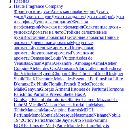
Главная
Haute Fragrance Company
Французские духи
Арабская парфюмерия
Духи с
удом
Духи с пачули
Духи с сандалом
Духи с амброй
Духи
для офиса
Духи для свидания
Женская
парфюмерия
Мужская парфюмерия
Селктивные духи -
унисекс
Ароматы на лето
Стойкие селективные
духи
Восточные ароматы
Цветочные ароматы
Пряные
ароматы
Древесные ароматы
Мускусные
ароматы
Фужерные ароматы
Цитрусовые
ароматы
Фруктовые ароматы
Гурманские
ароматы
Osmassino
Louis Vuitton
Aedes de
Venustas
Afnan
Ajmal
Alexandre J
Amouage
Armaf
Atelier
Cologne
Atelier des Ors
Atkinsons
Attar Collection
Boadicea
the Victorious
Byredo
Chopard
Clive Christian
Creed
Designer
Shaik
Ella K
Escentric Molecules
Essential Parfums
Etat Libre
D'orange
Ex Nihilo
Floraiku
Franck Boclet
Frederic
Malle
Genyum
Giorgio Armani
Histoires de Parfums
Hormone
Paris
Initio Parfums Prives
Juliette Has A
Gun
Kajal
Kilian
Laboratorio Olfattivo
Laurent Mazzone
Le
Labo
M.Micallef
Maison Francis Kurkdjian
Maison
Tahite
Mancera
Marc-Antoine Barrois
MDCI
Parfums
Memo
Montale
Moresque
Nasomatto
Nishane
Nobile
1942
Orlov Paris
Ormonde Jayne
Orto Parisi
Parfums
BDK
Parfums de Marly
Parle Moi de Parfum
Philly &