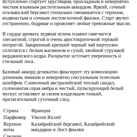
Вступление стартует хрустящим, прохладным и невероятно
чистым влажным растительным аккордом. Яркий, сочный
итальянский бергамот гениально смешивается с терпким,
водянистым и сочным листом ночной фиалки. Старт звучит
отстраненно, бодряще и проясняет любые тревожные мысли.
В сердце аромата ледяная зелень плавно смягчается
элегантной, строгой и очень аристократичной терпкой
интригой. Заваренный крепкий черный чай виртуозно
сплетается с белым жасмином и сухой, хвойной стружкой
вирджинского кедра. Раскрытие источает уверенность и
стильный лоск.
Базовый аккорд деликатно фиксирует эту композицию
длинным, манким и невероятно сексуальным телесным
шлейфом. Сливочный австралийский теплый сандал,
солоноватая серая амбра и чистый, пульсирующий белый
мускус оставляют за своим владельцем тонкий,
притягательный суточный след.
Страна
Франция
Парфюмер
Vincent Ricord
Верхние
Калабрийский бергамот, Калабрийский
ноты
мандарин и Лист фиалки
Средние