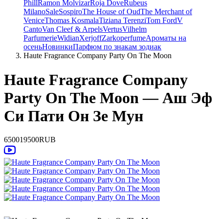
Phill
Ramon Molvizar
Roja Dove
Rubeus
Milano
Sale
Sospiro
The House of Oud
The Merchant of
Venice
Thomas Kosmala
Tiziana Terenzi
Tom Ford
V
Canto
Van Cleef & Arpels
Vertus
Vilhelm
Parfumerie
Widian
Xerjoff
Zarkoperfume
Ароматы на
осень
Новинки
Парфюм по знакам зодиак
Haute Fragrance Company Party On The Moon
Haute Fragrance Company
Party On The Moon — Аш Эф
Си Пати Он Зе Мун
6500
19500
RUB