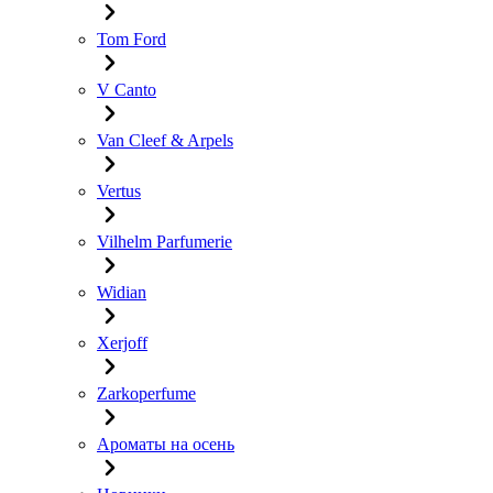
Tom Ford
V Canto
Van Cleef & Arpels
Vertus
Vilhelm Parfumerie
Widian
Xerjoff
Zarkoperfume
Ароматы на осень