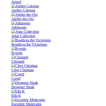
Armaf
Atelier Cologne
Atelier des Ors
Atkinsons
Attar Collection
Boadicea the Victorious
Byredo
Chopard
Clive Christian
Creed
Designer Shaik
Ella K
Escentric Molecules