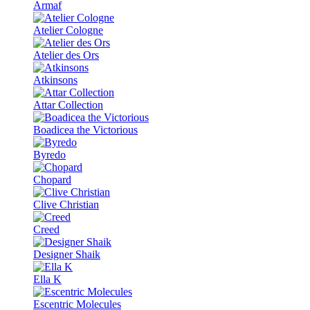
Armaf
Atelier Cologne
Atelier des Ors
Atkinsons
Attar Collection
Boadicea the Victorious
Byredo
Chopard
Clive Christian
Creed
Designer Shaik
Ella K
Escentric Molecules