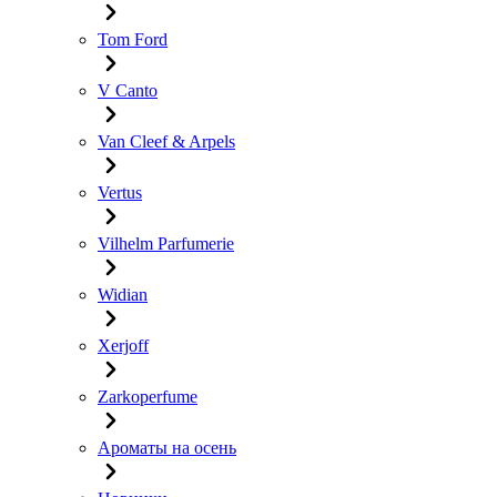
Tom Ford
V Canto
Van Cleef & Arpels
Vertus
Vilhelm Parfumerie
Widian
Xerjoff
Zarkoperfume
Ароматы на осень