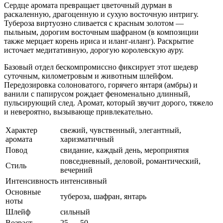
Сердце аромата превращает цветочный дурман в
раскаленную, драгоценную и сухую восточную интригу.
Тубероза виртуозно сливается с красным золотом —
пыльным, дорогим восточным шафраном (в композиции
также мерцает корень ириса и иланг-иланг). Раскрытие
источает медитативную, дорогую королевскую ауру.
Базовый отдел бескомпромиссно фиксирует этот шедевр
суточным, километровым и животным шлейфом.
Передозировка солоноватого, горячего янтаря (амбры) и
ванили с папирусом рождает феноменально длинный,
пульсирующий след. Аромат, который звучит дорого, тяжело
и невероятно, вызывающе привлекательно.
Характер
свежий, чувственный, элегантный,
аромата
харизматичный
Повод
свидание, каждый день, мероприятия
повседневный, деловой, романтический,
Стиль
вечерний
Интенсивность
интенсивный
Основные
тубероза, шафран, янтарь
ноты
Шлейф
сильный
Возраст
25 — 50