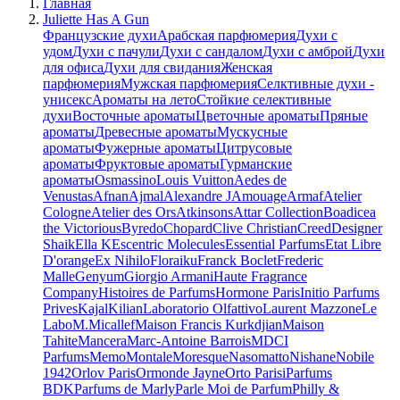
Главная
Juliette Has A Gun
Французские духи
Арабская парфюмерия
Духи с
удом
Духи с пачули
Духи с сандалом
Духи с амброй
Духи
для офиса
Духи для свидания
Женская
парфюмерия
Мужская парфюмерия
Селктивные духи -
унисекс
Ароматы на лето
Стойкие селективные
духи
Восточные ароматы
Цветочные ароматы
Пряные
ароматы
Древесные ароматы
Мускусные
ароматы
Фужерные ароматы
Цитрусовые
ароматы
Фруктовые ароматы
Гурманские
ароматы
Osmassino
Louis Vuitton
Aedes de
Venustas
Afnan
Ajmal
Alexandre J
Amouage
Armaf
Atelier
Cologne
Atelier des Ors
Atkinsons
Attar Collection
Boadicea
the Victorious
Byredo
Chopard
Clive Christian
Creed
Designer
Shaik
Ella K
Escentric Molecules
Essential Parfums
Etat Libre
D'orange
Ex Nihilo
Floraiku
Franck Boclet
Frederic
Malle
Genyum
Giorgio Armani
Haute Fragrance
Company
Histoires de Parfums
Hormone Paris
Initio Parfums
Prives
Kajal
Kilian
Laboratorio Olfattivo
Laurent Mazzone
Le
Labo
M.Micallef
Maison Francis Kurkdjian
Maison
Tahite
Mancera
Marc-Antoine Barrois
MDCI
Parfums
Memo
Montale
Moresque
Nasomatto
Nishane
Nobile
1942
Orlov Paris
Ormonde Jayne
Orto Parisi
Parfums
BDK
Parfums de Marly
Parle Moi de Parfum
Philly &