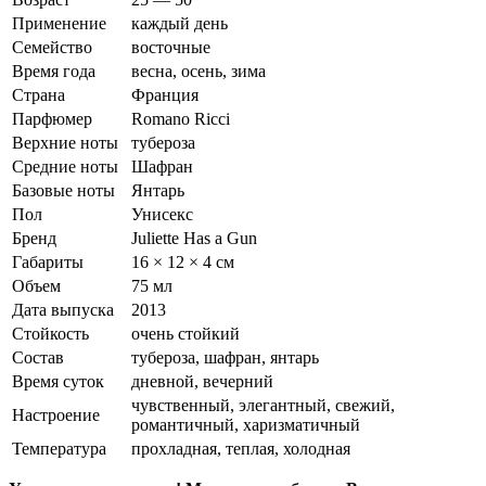
Применение
каждый день
Семейство
восточные
Время года
весна, осень, зима
Страна
Франция
Парфюмер
Romano Ricci
Верхние ноты
тубероза
Средние ноты
Шафран
Базовые ноты
Янтарь
Пол
Унисекс
Бренд
Juliette Has a Gun
Габариты
16 × 12 × 4 см
Объем
75 мл
Дата выпуска
2013
Стойкость
очень стойкий
Состав
тубероза, шафран, янтарь
Время суток
дневной, вечерний
чувственный, элегантный, свежий,
Настроение
романтичный, харизматичный
Температура
прохладная, теплая, холодная