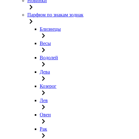
Новинки
Парфюм по знакам зодиак
Близнецы
Весы
Водолей
Дева
Козерог
Лев
Овен
Рак