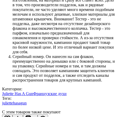
изготовления, на материал и сразу все станет ясно. Дело
в том, что производители подделок, как и рядовые
покупатели, не часто уделяют много времени подобным
мелочам и используют дешевые, хлипкие материалы для
штамповки крышечек. Внимание! Тестер - это не
подделка, даже несмотря на отсутствие дизайнерского
флакона и высококачественного колпачка. Тестер - это
парфюм, изначально предназначенный для
ознакомления и проверки стойкости. А из-за отсутствия
красивой наружности, кампании продают такой товар
по более низкой цене. И это отличный вариант покупки
для себя.
Серийный номер. Он нанесен на сам флакон,
преимущественно на донышко или с боковой стороны, и
на упаковку. Серийные номера и там, и там должны
совпадать. Это позволяет кампаниям защитить клиентов
и сам продукт от подделок, а также отследить каналы
распространения товаров для крупных кампаний.
Категории:
Juliette Has A Gun
Французские духи
Теги:
juliettehasagun
С этим товаром также покупают