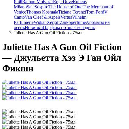
Phill
Ramon Molvizar
Roja Dove
Rubeus
Milano
Sale
Sospiro
The House of Oud
The Merchant of
Venice
Thomas Kosmala
Tiziana Terenzi
Tom Ford
V
Canto
Van Cleef & Arpels
Vertus
Vilhelm
Parfumerie
Widian
Xerjoff
Zarkoperfume
Ароматы на
осень
Новинки
Парфюм по знакам зодиак
Juliette Has A Gun Oil Fiction - 75мл.
Juliette Has A Gun Oil Fiction
— Джульетта Хэз Э Ган Ойл
Фикшн