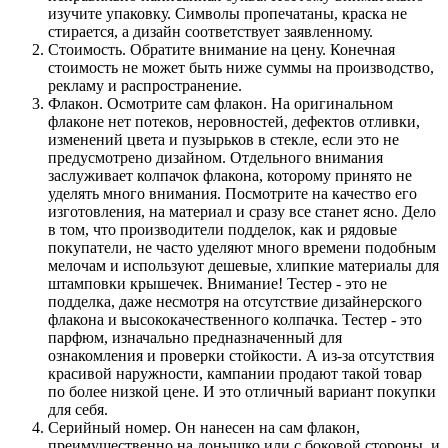
изучите упаковку. Символы пропечатаны, краска не
стирается, а дизайн соответствует заявленному.
Стоимость. Обратите внимание на цену. Конечная
стоимость не может быть ниже суммы на производство,
рекламу и распространение.
Флакон. Осмотрите сам флакон. На оригинальном
флаконе нет потеков, неровностей, дефектов отливки,
изменений цвета и пузырьков в стекле, если это не
предусмотрено дизайном. Отдельного внимания
заслуживает колпачок флакона, которому принято не
уделять много внимания. Посмотрите на качество его
изготовления, на материал и сразу все станет ясно. Дело
в том, что производители подделок, как и рядовые
покупатели, не часто уделяют много времени подобным
мелочам и используют дешевые, хлипкие материалы для
штамповки крышечек. Внимание! Тестер - это не
подделка, даже несмотря на отсутствие дизайнерского
флакона и высококачественного колпачка. Тестер - это
парфюм, изначально предназначенный для
ознакомления и проверки стойкости. А из-за отсутствия
красивой наружности, кампании продают такой товар
по более низкой цене. И это отличный вариант покупки
для себя.
Серийный номер. Он нанесен на сам флакон,
преимущественно на донышко или с боковой стороны, и