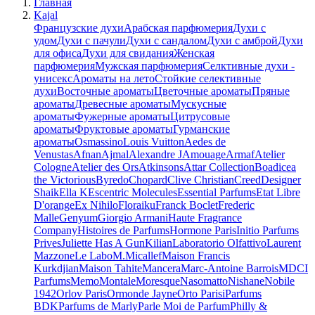
Главная
Kajal
Французские духи
Арабская парфюмерия
Духи с
удом
Духи с пачули
Духи с сандалом
Духи с амброй
Духи
для офиса
Духи для свидания
Женская
парфюмерия
Мужская парфюмерия
Селктивные духи -
унисекс
Ароматы на лето
Стойкие селективные
духи
Восточные ароматы
Цветочные ароматы
Пряные
ароматы
Древесные ароматы
Мускусные
ароматы
Фужерные ароматы
Цитрусовые
ароматы
Фруктовые ароматы
Гурманские
ароматы
Osmassino
Louis Vuitton
Aedes de
Venustas
Afnan
Ajmal
Alexandre J
Amouage
Armaf
Atelier
Cologne
Atelier des Ors
Atkinsons
Attar Collection
Boadicea
the Victorious
Byredo
Chopard
Clive Christian
Creed
Designer
Shaik
Ella K
Escentric Molecules
Essential Parfums
Etat Libre
D'orange
Ex Nihilo
Floraiku
Franck Boclet
Frederic
Malle
Genyum
Giorgio Armani
Haute Fragrance
Company
Histoires de Parfums
Hormone Paris
Initio Parfums
Prives
Juliette Has A Gun
Kilian
Laboratorio Olfattivo
Laurent
Mazzone
Le Labo
M.Micallef
Maison Francis
Kurkdjian
Maison Tahite
Mancera
Marc-Antoine Barrois
MDCI
Parfums
Memo
Montale
Moresque
Nasomatto
Nishane
Nobile
1942
Orlov Paris
Ormonde Jayne
Orto Parisi
Parfums
BDK
Parfums de Marly
Parle Moi de Parfum
Philly &