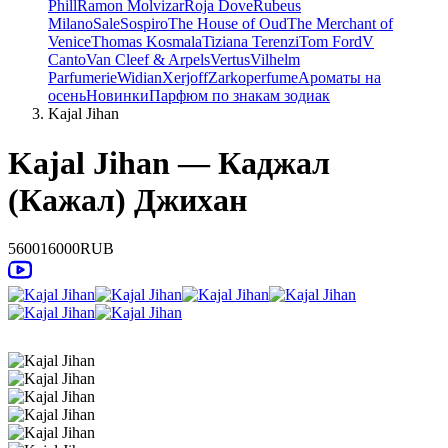
Phill
Ramon Molvizar
Roja Dove
Rubeus
Milano
Sale
Sospiro
The House of Oud
The Merchant of
Venice
Thomas Kosmala
Tiziana Terenzi
Tom Ford
V
Canto
Van Cleef & Arpels
Vertus
Vilhelm
Parfumerie
Widian
Xerjoff
Zarkoperfume
Ароматы на
осень
Новинки
Парфюм по знакам зодиак
Kajal Jihan
Kajal Jihan — Каджал
(Кажал) Джихан
5600
16000
RUB