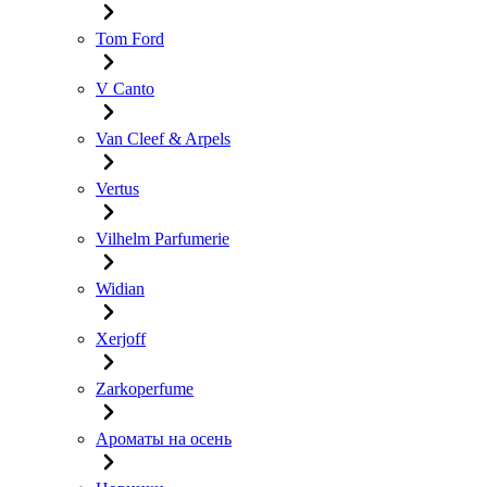
Tom Ford
V Canto
Van Cleef & Arpels
Vertus
Vilhelm Parfumerie
Widian
Xerjoff
Zarkoperfume
Ароматы на осень