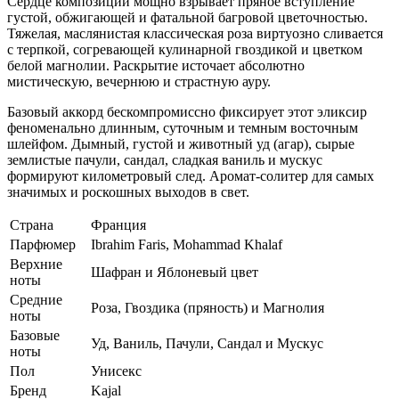
Сердце композиции мощно взрывает пряное вступление
густой, обжигающей и фатальной багровой цветочностью.
Тяжелая, маслянистая классическая роза виртуозно сливается
с терпкой, согревающей кулинарной гвоздикой и цветком
белой магнолии. Раскрытие источает абсолютно
мистическую, вечернюю и страстную ауру.
Базовый аккорд бескомпромиссно фиксирует этот эликсир
феноменально длинным, суточным и темным восточным
шлейфом. Дымный, густой и животный уд (агар), сырые
землистые пачули, сандал, сладкая ваниль и мускус
формируют километровый след. Аромат-солитер для самых
значимых и роскошных выходов в свет.
Страна
Франция
Парфюмер
Ibrahim Faris, Mohammad Khalaf
Верхние
Шафран и Яблоневый цвет
ноты
Средние
Роза, Гвоздика (пряность) и Магнолия
ноты
Базовые
Уд, Ваниль, Пачули, Сандал и Мускус
ноты
Пол
Унисекс
Бренд
Kajal