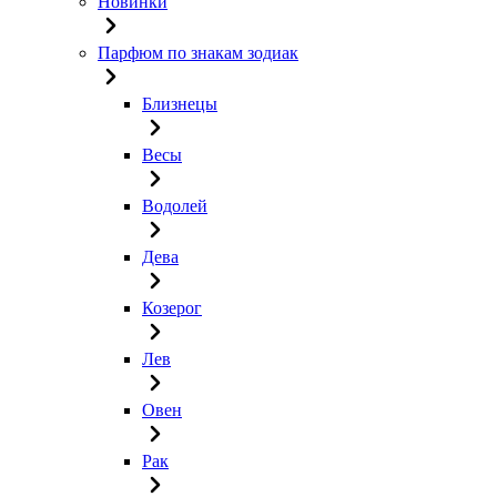
Новинки
Парфюм по знакам зодиак
Близнецы
Весы
Водолей
Дева
Козерог
Лев
Овен
Рак