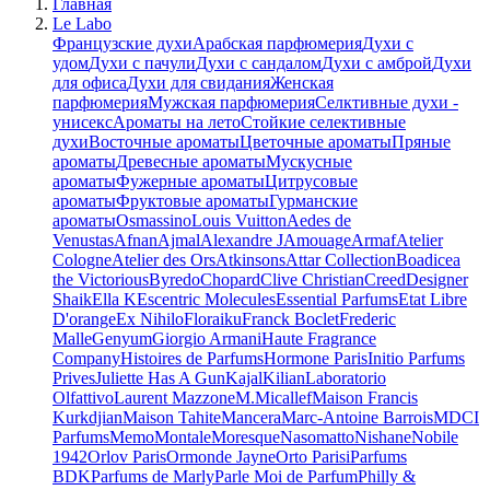
Главная
Le Labo
Французские духи
Арабская парфюмерия
Духи с
удом
Духи с пачули
Духи с сандалом
Духи с амброй
Духи
для офиса
Духи для свидания
Женская
парфюмерия
Мужская парфюмерия
Селктивные духи -
унисекс
Ароматы на лето
Стойкие селективные
духи
Восточные ароматы
Цветочные ароматы
Пряные
ароматы
Древесные ароматы
Мускусные
ароматы
Фужерные ароматы
Цитрусовые
ароматы
Фруктовые ароматы
Гурманские
ароматы
Osmassino
Louis Vuitton
Aedes de
Venustas
Afnan
Ajmal
Alexandre J
Amouage
Armaf
Atelier
Cologne
Atelier des Ors
Atkinsons
Attar Collection
Boadicea
the Victorious
Byredo
Chopard
Clive Christian
Creed
Designer
Shaik
Ella K
Escentric Molecules
Essential Parfums
Etat Libre
D'orange
Ex Nihilo
Floraiku
Franck Boclet
Frederic
Malle
Genyum
Giorgio Armani
Haute Fragrance
Company
Histoires de Parfums
Hormone Paris
Initio Parfums
Prives
Juliette Has A Gun
Kajal
Kilian
Laboratorio
Olfattivo
Laurent Mazzone
M.Micallef
Maison Francis
Kurkdjian
Maison Tahite
Mancera
Marc-Antoine Barrois
MDCI
Parfums
Memo
Montale
Moresque
Nasomatto
Nishane
Nobile
1942
Orlov Paris
Ormonde Jayne
Orto Parisi
Parfums
BDK
Parfums de Marly
Parle Moi de Parfum
Philly &