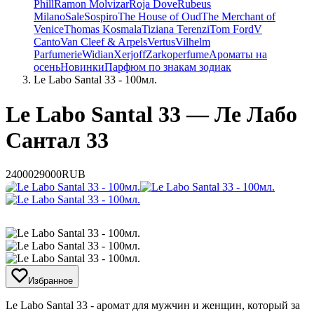
Phill
Ramon Molvizar
Roja Dove
Rubeus
Milano
Sale
Sospiro
The House of Oud
The Merchant of
Venice
Thomas Kosmala
Tiziana Terenzi
Tom Ford
V
Canto
Van Cleef & Arpels
Vertus
Vilhelm
Parfumerie
Widian
Xerjoff
Zarkoperfume
Ароматы на
осень
Новинки
Парфюм по знакам зодиак
Le Labo Santal 33 - 100мл.
Le Labo Santal 33 — Ле Лабо
Сантал 33
24000
29000
RUB
Избранное
Le Labo Santal 33 - аромат для мужчин и женщин, который за