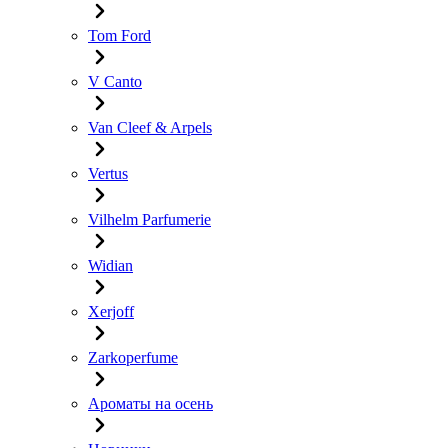
Tom Ford
V Canto
Van Cleef & Arpels
Vertus
Vilhelm Parfumerie
Widian
Xerjoff
Zarkoperfume
Ароматы на осень