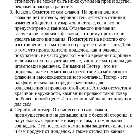
стоимость не может быть ниже суммы на производство,
рекламу и распространение.
Флакон. Осмотрите сам флакон. На оригинальном
флаконе нет потеков, неровностей, дефектов отливки,
изменений цвета и пузырьков в стекле, если это не
предусмотрено дизайном. Отдельного внимания
заслуживает колпачок флакона, которому принято не
уделять много внимания. Посмотрите на качество его
изготовления, на материал и сразу все станет ясно. Дело
в том, что производители подделок, как и рядовые
покупатели, не часто уделяют много времени подобным
мелочам и используют дешевые, хлипкие материалы для
штамповки крышечек. Внимание! Тестер - это не
подделка, даже несмотря на отсутствие дизайнерского
флакона и высококачественного колпачка. Тестер - это
парфюм, изначально предназначенный для
ознакомления и проверки стойкости. А из-за отсутствия
красивой наружности, кампании продают такой товар
по более низкой цене. И это отличный вариант покупки
для себя.
Серийный номер. Он нанесен на сам флакон,
преимущественно на донышко или с боковой стороны, и
на упаковку. Серийные номера и там, и там должны
совпадать. Это позволяет кампаниям защитить клиентов
и сам продукт от подделок, а также отследить каналы