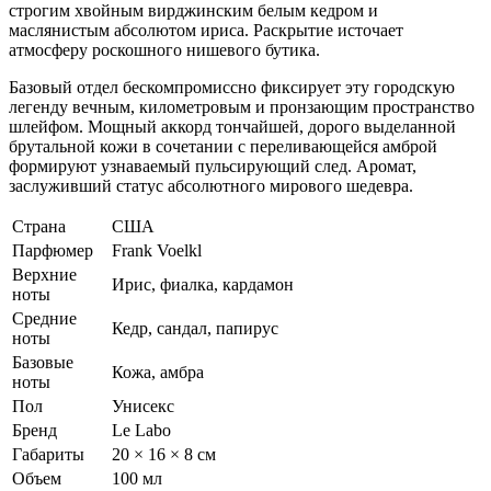
строгим хвойным вирджинским белым кедром и
маслянистым абсолютом ириса. Раскрытие источает
атмосферу роскошного нишевого бутика.
Базовый отдел бескомпромиссно фиксирует эту городскую
легенду вечным, километровым и пронзающим пространство
шлейфом. Мощный аккорд тончайшей, дорого выделанной
брутальной кожи в сочетании с переливающейся амброй
формируют узнаваемый пульсирующий след. Аромат,
заслуживший статус абсолютного мирового шедевра.
Страна
США
Парфюмер
Frank Voelkl
Верхние
Ирис, фиалка, кардамон
ноты
Средние
Кедр, сандал, папирус
ноты
Базовые
Кожа, амбра
ноты
Пол
Унисекс
Бренд
Le Labo
Габариты
20 × 16 × 8 см
Объем
100 мл