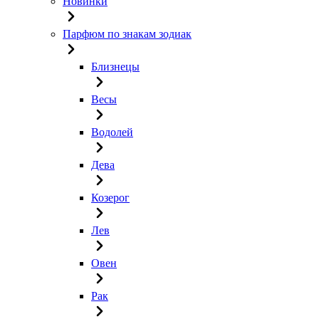
Новинки
Парфюм по знакам зодиак
Близнецы
Весы
Водолей
Дева
Козерог
Лев
Овен
Рак