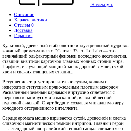
Намекнуть
Описание
Характеристики
Отзывы 0
Доставка
Гарантия
Культовый, древесный и абсолютно индустриальный пудрово-
кожаный аромат-унисекс. "Сантал 33" от Le Labo — это
величайший ольфакторный феномен последнего десятилетия,
ставший визитной карточкой главных модных столиц мира.
Парфюм, излучающий мощный запах дорогой замши, сухой
хвои и свежих глянцевых страниц.
Вступление стартует пронзительно сухим, колким и
невероятно статусным пряно-зеленым плотным аккордом.
Раскаленный зеленый кардамон виртуозно сплетается с
шершавым папирусом и изысканной, влажной лесной
пудровой фиалкой. Старт бодрит, создавая уникальную ауру
холодного отстраненного интеллекта.
Сердце аромата мощно взрывается сухой, древесной и слегка
сливочной магнетической темной интригой. Главный герой
— легендарный австралийский теплый сандал сливается со