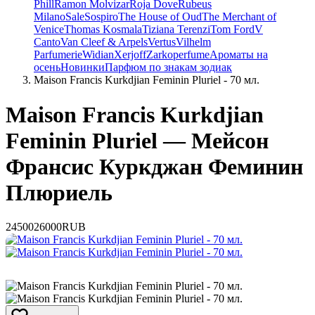
Phill
Ramon Molvizar
Roja Dove
Rubeus
Milano
Sale
Sospiro
The House of Oud
The Merchant of
Venice
Thomas Kosmala
Tiziana Terenzi
Tom Ford
V
Canto
Van Cleef & Arpels
Vertus
Vilhelm
Parfumerie
Widian
Xerjoff
Zarkoperfume
Ароматы на
осень
Новинки
Парфюм по знакам зодиак
Maison Francis Kurkdjian Feminin Pluriel - 70 мл.
Maison Francis Kurkdjian
Feminin Pluriel — Мейсон
Франсис Куркджан Феминин
Плюриель
24500
26000
RUB