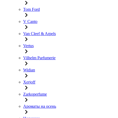
Tom Ford
V Canto
Van Cleef & Arpels
Vertus
Vilhelm Parfumerie
Widian
Xerjoff
Zarkoperfume
Ароматы на осень