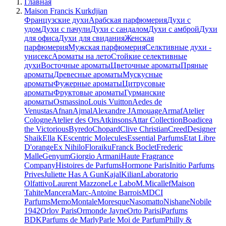
Главная
Maison Francis Kurkdjian
Французские духи
Арабская парфюмерия
Духи с
удом
Духи с пачули
Духи с сандалом
Духи с амброй
Духи
для офиса
Духи для свидания
Женская
парфюмерия
Мужская парфюмерия
Селктивные духи -
унисекс
Ароматы на лето
Стойкие селективные
духи
Восточные ароматы
Цветочные ароматы
Пряные
ароматы
Древесные ароматы
Мускусные
ароматы
Фужерные ароматы
Цитрусовые
ароматы
Фруктовые ароматы
Гурманские
ароматы
Osmassino
Louis Vuitton
Aedes de
Venustas
Afnan
Ajmal
Alexandre J
Amouage
Armaf
Atelier
Cologne
Atelier des Ors
Atkinsons
Attar Collection
Boadicea
the Victorious
Byredo
Chopard
Clive Christian
Creed
Designer
Shaik
Ella K
Escentric Molecules
Essential Parfums
Etat Libre
D'orange
Ex Nihilo
Floraiku
Franck Boclet
Frederic
Malle
Genyum
Giorgio Armani
Haute Fragrance
Company
Histoires de Parfums
Hormone Paris
Initio Parfums
Prives
Juliette Has A Gun
Kajal
Kilian
Laboratorio
Olfattivo
Laurent Mazzone
Le Labo
M.Micallef
Maison
Tahite
Mancera
Marc-Antoine Barrois
MDCI
Parfums
Memo
Montale
Moresque
Nasomatto
Nishane
Nobile
1942
Orlov Paris
Ormonde Jayne
Orto Parisi
Parfums
BDK
Parfums de Marly
Parle Moi de Parfum
Philly &