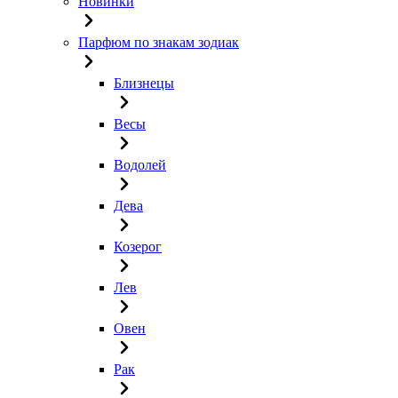
Новинки
Парфюм по знакам зодиак
Близнецы
Весы
Водолей
Дева
Козерог
Лев
Овен
Рак