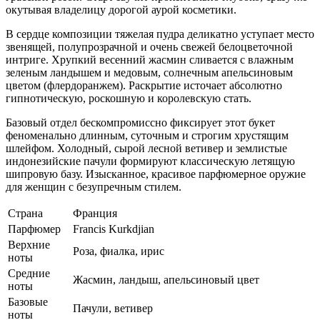
окутывая владелицу дорогой аурой косметики.
В сердце композиции тяжелая пудра деликатно уступает место
звенящей, полупрозрачной и очень свежей белоцветочной
интриге. Хрупкий весенний жасмин сливается с влажным
зеленым ландышем и медовым, солнечным апельсиновым
цветом (флердоранжем). Раскрытие источает абсолютно
гипнотическую, роскошную и королевскую стать.
Базовый отдел бескомпромиссно фиксирует этот букет
феноменально длинным, суточным и строгим хрустящим
шлейфом. Холодный, сырой лесной ветивер и землистые
индонезийские пачули формируют классическую летящую
шипровую базу. Изысканное, красивое парфюмерное оружие
для женщин с безупречным стилем.
Страна
Франция
Парфюмер
Francis Kurkdjian
Верхние
Роза, фиалка, ирис
ноты
Средние
Жасмин, ландыш, апельсиновый цвет
ноты
Базовые
Пачули, ветивер
ноты