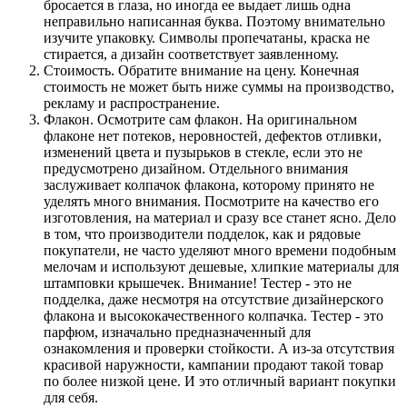
бросается в глаза, но иногда ее выдает лишь одна
неправильно написанная буква. Поэтому внимательно
изучите упаковку. Символы пропечатаны, краска не
стирается, а дизайн соответствует заявленному.
Стоимость. Обратите внимание на цену. Конечная
стоимость не может быть ниже суммы на производство,
рекламу и распространение.
Флакон. Осмотрите сам флакон. На оригинальном
флаконе нет потеков, неровностей, дефектов отливки,
изменений цвета и пузырьков в стекле, если это не
предусмотрено дизайном. Отдельного внимания
заслуживает колпачок флакона, которому принято не
уделять много внимания. Посмотрите на качество его
изготовления, на материал и сразу все станет ясно. Дело
в том, что производители подделок, как и рядовые
покупатели, не часто уделяют много времени подобным
мелочам и используют дешевые, хлипкие материалы для
штамповки крышечек. Внимание! Тестер - это не
подделка, даже несмотря на отсутствие дизайнерского
флакона и высококачественного колпачка. Тестер - это
парфюм, изначально предназначенный для
ознакомления и проверки стойкости. А из-за отсутствия
красивой наружности, кампании продают такой товар
по более низкой цене. И это отличный вариант покупки
для себя.