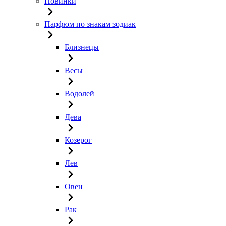
Новинки
Парфюм по знакам зодиак
Близнецы
Весы
Водолей
Дева
Козерог
Лев
Овен
Рак