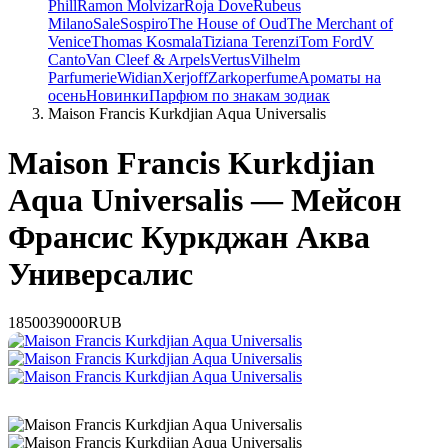
Phill
Ramon Molvizar
Roja Dove
Rubeus
Milano
Sale
Sospiro
The House of Oud
The Merchant of
Venice
Thomas Kosmala
Tiziana Terenzi
Tom Ford
V
Canto
Van Cleef & Arpels
Vertus
Vilhelm
Parfumerie
Widian
Xerjoff
Zarkoperfume
Ароматы на
осень
Новинки
Парфюм по знакам зодиак
Maison Francis Kurkdjian Aqua Universalis
Maison Francis Kurkdjian
Aqua Universalis — Мейсон
Франсис Куркджан Аква
Универсалис
18500
39000
RUB