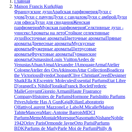
Главная
Maison Francis Kurkdjian
Французские духи
Арабская парфюмерия
Духи с
удом
Духи с пачули
Духи с сандалом
Духи с амброй
Духи
для офиса
Духи для свидания
Женская
парфюмерия
Мужская парфюмерия
Селктивные духи -
унисекс
Ароматы на лето
Стойкие селективные
духи
Восточные ароматы
Цветочные ароматы
Пряные
ароматы
Древесные ароматы
Мускусные
ароматы
Фужерные ароматы
Цитрусовые
ароматы
Фруктовые ароматы
Гурманские
ароматы
Osmassino
Louis Vuitton
Aedes de
Venustas
Afnan
Ajmal
Alexandre J
Amouage
Armaf
Atelier
Cologne
Atelier des Ors
Atkinsons
Attar Collection
Boadicea
the Victorious
Byredo
Chopard
Clive Christian
Creed
Designer
Shaik
Ella K
Escentric Molecules
Essential Parfums
Etat Libre
D'orange
Ex Nihilo
Floraiku
Franck Boclet
Frederic
Malle
Genyum
Giorgio Armani
Haute Fragrance
Company
Histoires de Parfums
Hormone Paris
Initio Parfums
Prives
Juliette Has A Gun
Kajal
Kilian
Laboratorio
Olfattivo
Laurent Mazzone
Le Labo
M.Micallef
Maison
Tahite
Mancera
Marc-Antoine Barrois
MDCI
Parfums
Memo
Montale
Moresque
Nasomatto
Nishane
Nobile
1942
Orlov Paris
Ormonde Jayne
Orto Parisi
Parfums
BDK
Parfums de Marly
Parle Moi de Parfum
Philly &