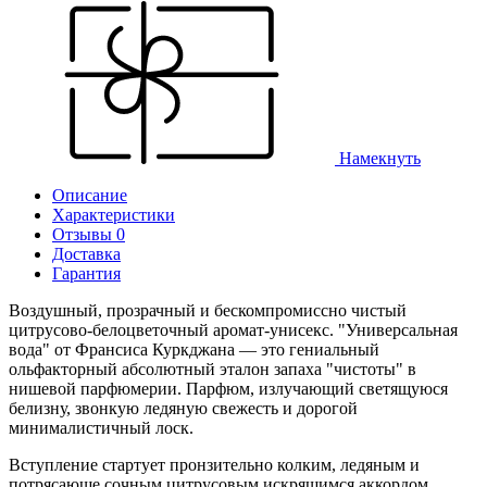
Намекнуть
Описание
Характеристики
Отзывы 0
Доставка
Гарантия
Воздушный, прозрачный и бескомпромиссно чистый
цитрусово-белоцветочный аромат-унисекс. "Универсальная
вода" от Франсиса Куркджана — это гениальный
ольфакторный абсолютный эталон запаха "чистоты" в
нишевой парфюмерии. Парфюм, излучающий светящуюся
белизну, звонкую ледяную свежесть и дорогой
минималистичный лоск.
Вступление стартует пронзительно колким, ледяным и
потрясающе сочным цитрусовым искрящимся аккордом.