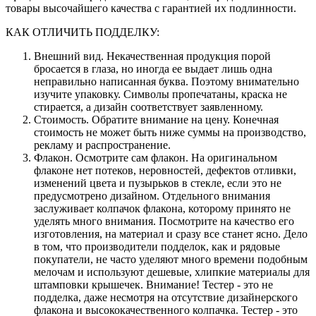
товары высочайшего качества с гарантией их подлинности.
КАК ОТЛИЧИТЬ ПОДДЕЛКУ:
Внешний вид. Некачественная продукция порой
бросается в глаза, но иногда ее выдает лишь одна
неправильно написанная буква. Поэтому внимательно
изучите упаковку. Символы пропечатаны, краска не
стирается, а дизайн соответствует заявленному.
Стоимость. Обратите внимание на цену. Конечная
стоимость не может быть ниже суммы на производство,
рекламу и распространение.
Флакон. Осмотрите сам флакон. На оригинальном
флаконе нет потеков, неровностей, дефектов отливки,
изменений цвета и пузырьков в стекле, если это не
предусмотрено дизайном. Отдельного внимания
заслуживает колпачок флакона, которому принято не
уделять много внимания. Посмотрите на качество его
изготовления, на материал и сразу все станет ясно. Дело
в том, что производители подделок, как и рядовые
покупатели, не часто уделяют много времени подобным
мелочам и используют дешевые, хлипкие материалы для
штамповки крышечек. Внимание! Тестер - это не
подделка, даже несмотря на отсутствие дизайнерского
флакона и высококачественного колпачка. Тестер - это