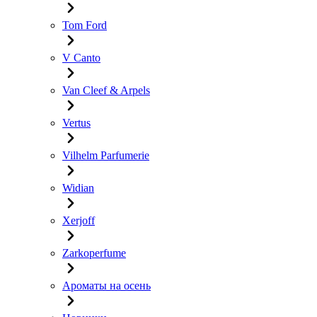
Tom Ford
V Canto
Van Cleef & Arpels
Vertus
Vilhelm Parfumerie
Widian
Xerjoff
Zarkoperfume
Ароматы на осень