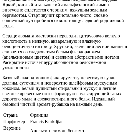
Яркий, кислый итальянский амальфитанский лимон
виртуозно сплетается с терпким, вяжущим зеленым
бергамотом. Старт звучит кристально чисто, словно
солнечный луч пробился сквозь толщу ледяной родниковой
воды.
Сердце аромата мастерски переводит цитрусовую колкую
кислотность в нежную, акварельную и влажную
белоцветочную интригу. Хрупкий, звенящий лесной ландыш
сливается со сладковатым белым флердоранжем
(апельсиновым цветом) и свежими абстрактными нотами.
Раскрытие источает ауру абсолютной белоснежной
ухоженности.
Базовый аккорд мощно фиксирует эту невесомую вуаль
долгим, суточным и невероятно шлейфовым мускусным
коконом. Белый пушистый стиральный мускус и легкие
светлые древесные ноты формируют пульсирующий запах
дорогого мыла и свежепостиранного белья. Идеальный
базовый чистый аромат-рубашка на каждый день.
Страна
Франция
Парфюмер
Francis Kurkdjian
Верхние
Апельсин, лимон, бергамот