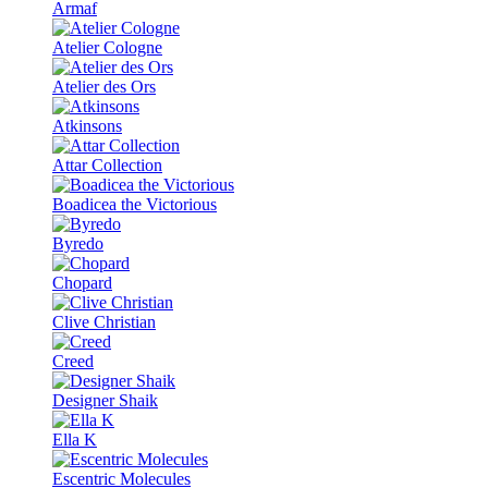
Armaf
Atelier Cologne
Atelier des Ors
Atkinsons
Attar Collection
Boadicea the Victorious
Byredo
Chopard
Clive Christian
Creed
Designer Shaik
Ella K
Escentric Molecules