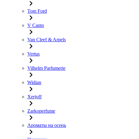
Tom Ford
V Canto
Van Cleef & Arpels
Vertus
Vilhelm Parfumerie
Widian
Xerjoff
Zarkoperfume
Ароматы на осень