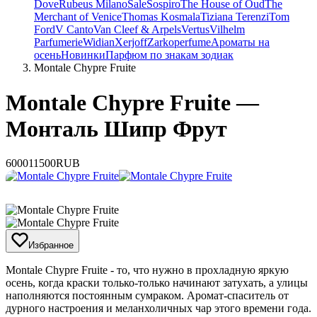
Dove
Rubeus Milano
Sale
Sospiro
The House of Oud
The
Merchant of Venice
Thomas Kosmala
Tiziana Terenzi
Tom
Ford
V Canto
Van Cleef & Arpels
Vertus
Vilhelm
Parfumerie
Widian
Xerjoff
Zarkoperfume
Ароматы на
осень
Новинки
Парфюм по знакам зодиак
Montale Chypre Fruite
Montale Chypre Fruite —
Монталь Шипр Фрут
6000
11500
RUB
Избранное
​Montale Chypre Fruite - то, что нужно в прохладную яркую
осень, когда краски только-только начинают затухать, а улицы
наполняются постоянным сумраком. Аромат-спаситель от
дурного настроения и меланхоличных чар этого времени года.