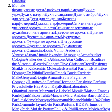
Главная
Montale
Французские духи
Арабская парфюмерия
Духи с
удом
Духи с пачули
Духи с сандалом
Духи с амброй
Духи
для офиса
Духи для свидания
Женская
парфюмерия
Мужская парфюмерия
Селктивные духи -
унисекс
Ароматы на лето
Стойкие селективные
духи
Восточные ароматы
Цветочные ароматы
Пряные
ароматы
Древесные ароматы
Мускусные
ароматы
Фужерные ароматы
Цитрусовые
ароматы
Фруктовые ароматы
Гурманские
ароматы
Osmassino
Louis Vuitton
Aedes de
Venustas
Afnan
Ajmal
Alexandre J
Amouage
Armaf
Atelier
Cologne
Atelier des Ors
Atkinsons
Attar Collection
Boadicea
the Victorious
Byredo
Chopard
Clive Christian
Creed
Designer
Shaik
Ella K
Escentric Molecules
Essential Parfums
Etat Libre
D'orange
Ex Nihilo
Floraiku
Franck Boclet
Frederic
Malle
Genyum
Giorgio Armani
Haute Fragrance
Company
Histoires de Parfums
Hormone Paris
Initio Parfums
Prives
Juliette Has A Gun
Kajal
Kilian
Laboratorio
Olfattivo
Laurent Mazzone
Le Labo
M.Micallef
Maison Francis
Kurkdjian
Maison Tahite
Mancera
Marc-Antoine Barrois
MDCI
Parfums
Memo
Moresque
Nasomatto
Nishane
Nobile 1942
Orlov
Paris
Ormonde Jayne
Orto Parisi
Parfums BDK
Parfums de
Marly
Parle Moi de Parfum
Philly & Phill
Ramon Molvizar
Roja