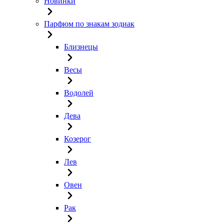
Новинки
Парфюм по знакам зодиак
Близнецы
Весы
Водолей
Дева
Козерог
Лев
Овен
Рак