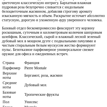
цветочную классическую интригу. Бархатная влажная
пудровая роза безупречно сливается с индольным
белоцветочным жасмином, добавляя строгому аромату
изысканную мягкость и объем. Раскрытие источает абсолютно
статусную, дорогую и ухоженную ауру уверенного человека.
Базовый отдел бескомпромиссно фиксирует эту корзину
роскошным, суточным и километровым колючим шипровым
шлейфом. Классический, сырой и влажный лесной зеленый
дубовый мох в мощном дуэте с подвальными пачулями и
чистым стиральным белым мускусом жестко формируют
пульс. Безотказное парфюмерное универсальное свежее
оружие для офиса и ежедневных встреч.
Страна
Франция
Парфюмер
Pierre Montale
Верхние
Бергамот, роза, жасмин
ноты
Средние
Дубовый мох
ноты
Базовые
Тропические фрукты
ноты
Пол
Унисекс