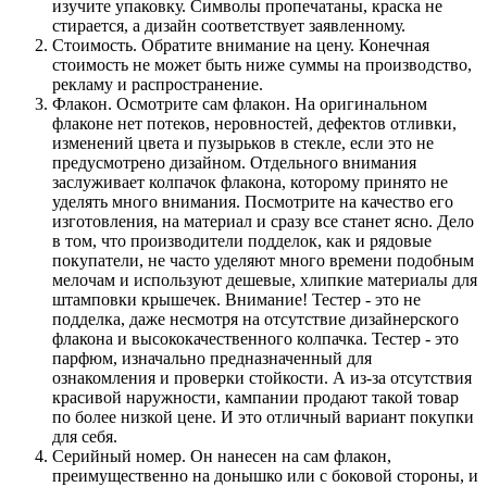
изучите упаковку. Символы пропечатаны, краска не
стирается, а дизайн соответствует заявленному.
Стоимость. Обратите внимание на цену. Конечная
стоимость не может быть ниже суммы на производство,
рекламу и распространение.
Флакон. Осмотрите сам флакон. На оригинальном
флаконе нет потеков, неровностей, дефектов отливки,
изменений цвета и пузырьков в стекле, если это не
предусмотрено дизайном. Отдельного внимания
заслуживает колпачок флакона, которому принято не
уделять много внимания. Посмотрите на качество его
изготовления, на материал и сразу все станет ясно. Дело
в том, что производители подделок, как и рядовые
покупатели, не часто уделяют много времени подобным
мелочам и используют дешевые, хлипкие материалы для
штамповки крышечек. Внимание! Тестер - это не
подделка, даже несмотря на отсутствие дизайнерского
флакона и высококачественного колпачка. Тестер - это
парфюм, изначально предназначенный для
ознакомления и проверки стойкости. А из-за отсутствия
красивой наружности, кампании продают такой товар
по более низкой цене. И это отличный вариант покупки
для себя.
Серийный номер. Он нанесен на сам флакон,
преимущественно на донышко или с боковой стороны, и