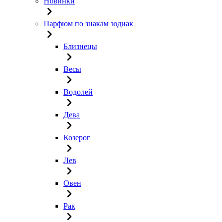
Новинки
Парфюм по знакам зодиак
Близнецы
Весы
Водолей
Дева
Козерог
Лев
Овен
Рак