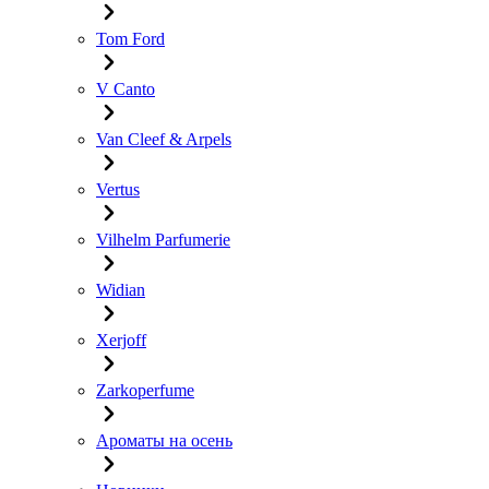
Tom Ford
V Canto
Van Cleef & Arpels
Vertus
Vilhelm Parfumerie
Widian
Xerjoff
Zarkoperfume
Ароматы на осень