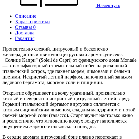
Намекнуть
Описание
Характеристики
Отзывы 0
Доставка
Гарантия
Пронзительно свежий, цитрусовый и бесконечно
жизнерадостный цветочно-цитрусовый аромат-унисекс.
"Солнце Капри" (Soleil de Capri) от французского дома Montale
— это ольфакторный стремительный побег на роскошный
итальянский остров, где пахнет морем, лимонами и белыми
цветами. Искристый летний парфюм, наполненный запахом
ледяного бергамота, морской соли и глицинии.
Открытие обрушивает на кожу ураганный, пронзительно
кислый и невероятно искристый цитрусовый летний заряд.
Горький итальянский бергамот виртуозно сплетается с
кислым сицилийским лимоном, сладким мандарином и нотой
свежей морской соли (талассо). Старт звучит настолько живо
и реалистично, что мгновенно воздух вокруг наполняется
ощущением жаркого итальянского полудня.
В сердце аромата цитрусовый бриз плавно перетекает в