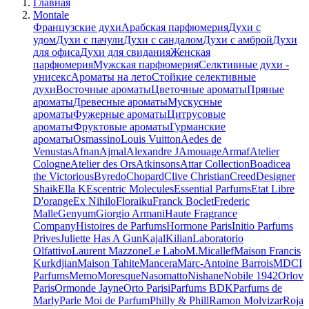
Главная
Montale
Французские духи
Арабская парфюмерия
Духи с
удом
Духи с пачули
Духи с сандалом
Духи с амброй
Духи
для офиса
Духи для свидания
Женская
парфюмерия
Мужская парфюмерия
Селктивные духи -
унисекс
Ароматы на лето
Стойкие селективные
духи
Восточные ароматы
Цветочные ароматы
Пряные
ароматы
Древесные ароматы
Мускусные
ароматы
Фужерные ароматы
Цитрусовые
ароматы
Фруктовые ароматы
Гурманские
ароматы
Osmassino
Louis Vuitton
Aedes de
Venustas
Afnan
Ajmal
Alexandre J
Amouage
Armaf
Atelier
Cologne
Atelier des Ors
Atkinsons
Attar Collection
Boadicea
the Victorious
Byredo
Chopard
Clive Christian
Creed
Designer
Shaik
Ella K
Escentric Molecules
Essential Parfums
Etat Libre
D'orange
Ex Nihilo
Floraiku
Franck Boclet
Frederic
Malle
Genyum
Giorgio Armani
Haute Fragrance
Company
Histoires de Parfums
Hormone Paris
Initio Parfums
Prives
Juliette Has A Gun
Kajal
Kilian
Laboratorio
Olfattivo
Laurent Mazzone
Le Labo
M.Micallef
Maison Francis
Kurkdjian
Maison Tahite
Mancera
Marc-Antoine Barrois
MDCI
Parfums
Memo
Moresque
Nasomatto
Nishane
Nobile 1942
Orlov
Paris
Ormonde Jayne
Orto Parisi
Parfums BDK
Parfums de
Marly
Parle Moi de Parfum
Philly & Phill
Ramon Molvizar
Roja