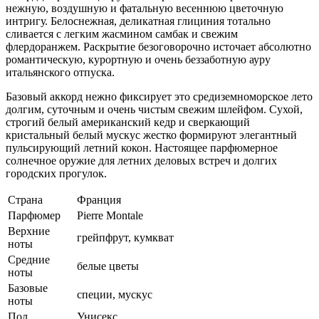
нежную, воздушную и фатальную весеннюю цветочную
интригу. Белоснежная, деликатная глициния тотально
сливается с легким жасмином самбак и свежим
флердоранжем. Раскрытие безоговорочно источает абсолютно
романтическую, курортную и очень беззаботную ауру
итальянского отпуска.
Базовый аккорд нежно фиксирует это средиземноморское лето
долгим, суточным и очень чистым свежим шлейфом. Сухой,
строгий белый американский кедр и сверкающий
кристальный белый мускус жестко формируют элегантный
пульсирующий летний кокон. Настоящее парфюмерное
солнечное оружие для летних деловых встреч и долгих
городских прогулок.
Страна
Франция
Парфюмер
Pierre Montale
Верхние
грейпфрут, кумкват
ноты
Средние
белые цветы
ноты
Базовые
специи, мускус
ноты
Пол
Унисекс