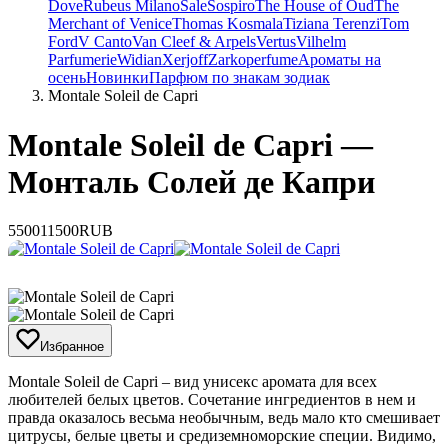
Dove
Rubeus Milano
Sale
Sospiro
The House of Oud
The
Merchant of Venice
Thomas Kosmala
Tiziana Terenzi
Tom
Ford
V Canto
Van Cleef & Arpels
Vertus
Vilhelm
Parfumerie
Widian
Xerjoff
Zarkoperfume
Ароматы на
осень
Новинки
Парфюм по знакам зодиак
Montale Soleil de Capri
Montale Soleil de Capri —
Монталь Солей де Капри
5500
11500
RUB
Избранное
​Montale Soleil de Capri – вид унисекс аромата для всех
любителей белых цветов. Сочетание ингредиентов в нем и
правда оказалось весьма необычным, ведь мало кто смешивает
цитрусы, белые цветы и средиземноморские специи. Видимо,