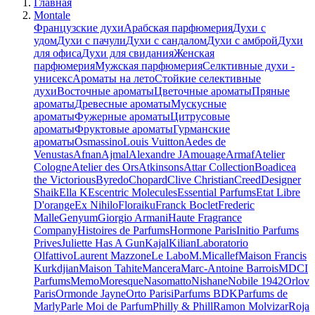
Главная
Montale
Французские духи
Арабская парфюмерия
Духи с
удом
Духи с пачули
Духи с сандалом
Духи с амброй
Духи
для офиса
Духи для свидания
Женская
парфюмерия
Мужская парфюмерия
Селктивные духи -
унисекс
Ароматы на лето
Стойкие селективные
духи
Восточные ароматы
Цветочные ароматы
Пряные
ароматы
Древесные ароматы
Мускусные
ароматы
Фужерные ароматы
Цитрусовые
ароматы
Фруктовые ароматы
Гурманские
ароматы
Osmassino
Louis Vuitton
Aedes de
Venustas
Afnan
Ajmal
Alexandre J
Amouage
Armaf
Atelier
Cologne
Atelier des Ors
Atkinsons
Attar Collection
Boadicea
the Victorious
Byredo
Chopard
Clive Christian
Creed
Designer
Shaik
Ella K
Escentric Molecules
Essential Parfums
Etat Libre
D'orange
Ex Nihilo
Floraiku
Franck Boclet
Frederic
Malle
Genyum
Giorgio Armani
Haute Fragrance
Company
Histoires de Parfums
Hormone Paris
Initio Parfums
Prives
Juliette Has A Gun
Kajal
Kilian
Laboratorio
Olfattivo
Laurent Mazzone
Le Labo
M.Micallef
Maison Francis
Kurkdjian
Maison Tahite
Mancera
Marc-Antoine Barrois
MDCI
Parfums
Memo
Moresque
Nasomatto
Nishane
Nobile 1942
Orlov
Paris
Ormonde Jayne
Orto Parisi
Parfums BDK
Parfums de
Marly
Parle Moi de Parfum
Philly & Phill
Ramon Molvizar
Roja