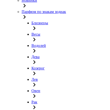
Новинки
Парфюм по знакам зодиак
Близнецы
Весы
Водолей
Дева
Козерог
Лев
Овен
Рак