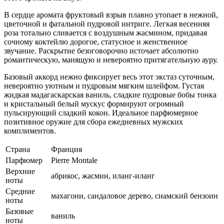
В сердце аромата фруктовый взрыв плавно утопает в нежной,
цветочной и фатальной пудровой интриге. Легкая весенняя
роза тотально сливается с воздушным жасмином, придавая
сочному коктейлю дорогое, статусное и женственное
звучание. Раскрытие безоговорочно источает абсолютно
романтическую, манящую и невероятно притягательную ауру.
Базовый аккорд нежно фиксирует весь этот экстаз суточным,
невероятно уютным и пудровым мягким шлейфом. Густая
жидкая мадагаскарская ваниль, сладкие пудровые бобы тонка
и кристальный белый мускус формируют огромный
пульсирующий сладкий кокон. Идеальное парфюмерное
позитивное оружие для сбора ежедневных мужских
комплиментов.
Страна
Франция
Парфюмер
Pierre Montale
Верхние
абрикос, жасмин, иланг-иланг
ноты
Средние
махагони, сандаловое дерево, сиамский бензоин
ноты
Базовые
ваниль
ноты