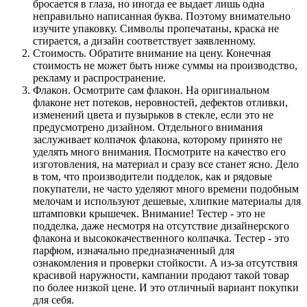
бросается в глаза, но иногда ее выдает лишь одна
неправильно написанная буква. Поэтому внимательно
изучите упаковку. Символы пропечатаны, краска не
стирается, а дизайн соответствует заявленному.
Стоимость. Обратите внимание на цену. Конечная
стоимость не может быть ниже суммы на производство,
рекламу и распространение.
Флакон. Осмотрите сам флакон. На оригинальном
флаконе нет потеков, неровностей, дефектов отливки,
изменений цвета и пузырьков в стекле, если это не
предусмотрено дизайном. Отдельного внимания
заслуживает колпачок флакона, которому принято не
уделять много внимания. Посмотрите на качество его
изготовления, на материал и сразу все станет ясно. Дело
в том, что производители подделок, как и рядовые
покупатели, не часто уделяют много времени подобным
мелочам и используют дешевые, хлипкие материалы для
штамповки крышечек. Внимание! Тестер - это не
подделка, даже несмотря на отсутствие дизайнерского
флакона и высококачественного колпачка. Тестер - это
парфюм, изначально предназначенный для
ознакомления и проверки стойкости. А из-за отсутствия
красивой наружности, кампании продают такой товар
по более низкой цене. И это отличный вариант покупки
для себя.