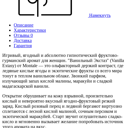
Намекнуть
Описание
Характеристики
Отзывы 0
Доставка
Гарантия
Игривый, ягодный и абсолютно гипнотический фруктово-
гурманский аромат для женщин. "Ванильный Экстаз" (Vanilla
Extasy) от Montale — это ольфакторный дерзкий контраст, где
ледяные кислые ягоды и экзотические фрукты со всего мира
тонут в теплом ванильном облаке. Звонкий парфюм,
излучающий запах кислой малины, маракуйи и сладкой
мадагаскарской ванили.
Открытие обрушивает на кожу взрывной, пронзительно
кислый и невероятно вкусный ягодно-фруктовый резкий
заряд. Кислый розовый перец и ледяной бергамот виртуозно
сплетаются с лесной кислой малиной, сочным персиком и
экзотической маракуйей. Старт звучит оглушительно сладко-
кисло и мгновенно вызывает желание попробовать источник
этого аромата на вкус.