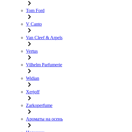
Tom Ford
V Canto
Van Cleef & Arpels
Vertus
Vilhelm Parfumerie
Widian
Xerjoff
Zarkoperfume
Ароматы на осень