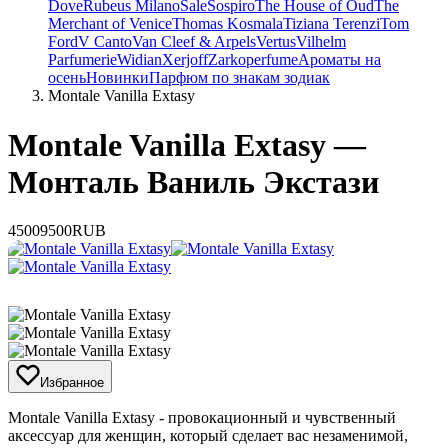
Dove
Rubeus Milano
Sale
Sospiro
The House of Oud
The
Merchant of Venice
Thomas Kosmala
Tiziana Terenzi
Tom
Ford
V Canto
Van Cleef & Arpels
Vertus
Vilhelm
Parfumerie
Widian
Xerjoff
Zarkoperfume
Ароматы на
осень
Новинки
Парфюм по знакам зодиак
Montale Vanilla Extasy
Montale Vanilla Extasy —
Монталь Ваниль Экстази
4500
9500
RUB
Избранное
​Montale Vanilla Extasy - провокационный и чувственный
аксессуар для женщин, который сделает вас незаменимой,