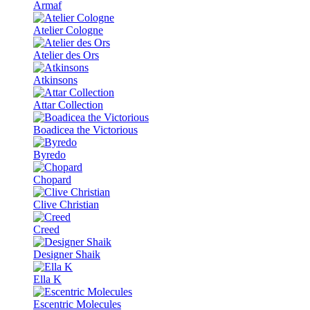
Armaf
Atelier Cologne
Atelier des Ors
Atkinsons
Attar Collection
Boadicea the Victorious
Byredo
Chopard
Clive Christian
Creed
Designer Shaik
Ella K
Escentric Molecules