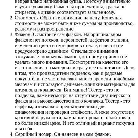
неправильно написанная буква. Поэтому внимательно
изучите упаковку. Символы пропечатаны, краска не
стирается, а дизайн соответствует заявленному.
Стоимость. Обратите внимание на цену. Конечная
стоимость не может быть ниже суммы на производство,
рекламу и распространение.
Флакон. Осмотрите сам флакон. На оригинальном
флаконе нет потеков, неровностей, дефектов отливки,
изменений цвета и пузырьков в стекле, если это не
предусмотрено дизайном. Отдельного внимания
заслуживает колпачок флакона, которому принято не
уделять много внимания. Посмотрите на качество его
изготовления, на материал и сразу все станет ясно. Дело
в том, что производители подделок, как и рядовые
покупатели, не часто уделяют много времени подобным
мелочам и используют дешевые, хлипкие материалы для
штамповки крышечек. Внимание! Тестер - это не
подделка, даже несмотря на отсутствие дизайнерского
флакона и высококачественного колпачка. Тестер - это
парфюм, изначально предназначенный для
ознакомления и проверки стойкости. А из-за отсутствия
красивой наружности, кампании продают такой товар
по более низкой цене. И это отличный вариант покупки
для себя.
Серийный номер. Он нанесен на сам флакон,