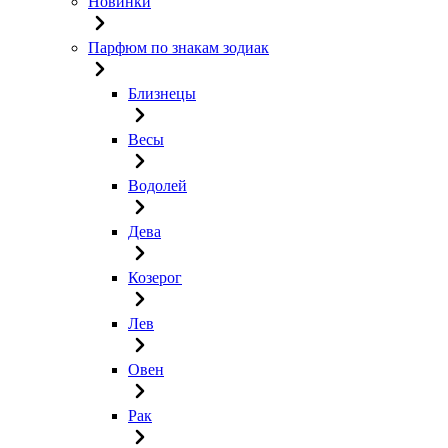
Новинки
Парфюм по знакам зодиак
Близнецы
Весы
Водолей
Дева
Козерог
Лев
Овен
Рак