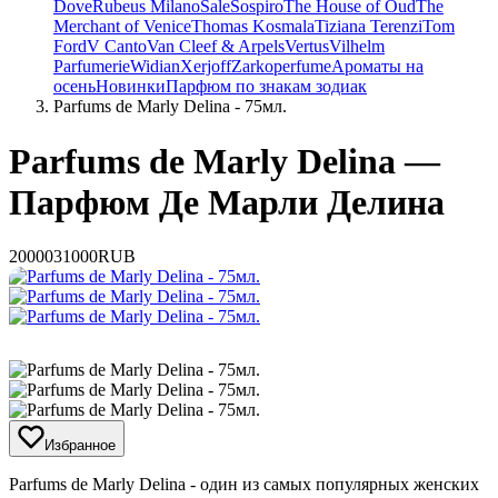
Dove
Rubeus Milano
Sale
Sospiro
The House of Oud
The
Merchant of Venice
Thomas Kosmala
Tiziana Terenzi
Tom
Ford
V Canto
Van Cleef & Arpels
Vertus
Vilhelm
Parfumerie
Widian
Xerjoff
Zarkoperfume
Ароматы на
осень
Новинки
Парфюм по знакам зодиак
Parfums de Marly Delina - 75мл.
Parfums de Marly Delina —
Парфюм Де Марли Делина
20000
31000
RUB
Избранное
​Parfums de Marly Delina - один из самых популярных женских