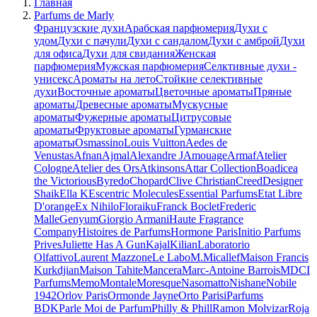
Главная
Parfums de Marly
Французские духи
Арабская парфюмерия
Духи с
удом
Духи с пачули
Духи с сандалом
Духи с амброй
Духи
для офиса
Духи для свидания
Женская
парфюмерия
Мужская парфюмерия
Селктивные духи -
унисекс
Ароматы на лето
Стойкие селективные
духи
Восточные ароматы
Цветочные ароматы
Пряные
ароматы
Древесные ароматы
Мускусные
ароматы
Фужерные ароматы
Цитрусовые
ароматы
Фруктовые ароматы
Гурманские
ароматы
Osmassino
Louis Vuitton
Aedes de
Venustas
Afnan
Ajmal
Alexandre J
Amouage
Armaf
Atelier
Cologne
Atelier des Ors
Atkinsons
Attar Collection
Boadicea
the Victorious
Byredo
Chopard
Clive Christian
Creed
Designer
Shaik
Ella K
Escentric Molecules
Essential Parfums
Etat Libre
D'orange
Ex Nihilo
Floraiku
Franck Boclet
Frederic
Malle
Genyum
Giorgio Armani
Haute Fragrance
Company
Histoires de Parfums
Hormone Paris
Initio Parfums
Prives
Juliette Has A Gun
Kajal
Kilian
Laboratorio
Olfattivo
Laurent Mazzone
Le Labo
M.Micallef
Maison Francis
Kurkdjian
Maison Tahite
Mancera
Marc-Antoine Barrois
MDCI
Parfums
Memo
Montale
Moresque
Nasomatto
Nishane
Nobile
1942
Orlov Paris
Ormonde Jayne
Orto Parisi
Parfums
BDK
Parle Moi de Parfum
Philly & Phill
Ramon Molvizar
Roja