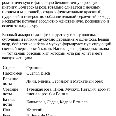
романтическую и фатальную белоцветочную розовую
интригу. Болгарская роза тотально сливается с нежным
пионом и магнолией, создавая феноменально красивый,
пудровый и невероятно соблазнительный сердечный аккорд.
Раскрытие источает абсолютно женственную, роскошную и
ослепительную ауру.
Базовый аккорд нежно фиксирует эту икону долгим,
суточным и мягким мускусно-деревянным шлейфом. Белый
кедр, бобы тонка и белый мускус формируют пульсирующий
светлый версальский кокон. Настоящая парфюмерная икона
— тот самый розовый хит, который хоть раз хочет иметь
каждая женщина.
Страна
Франция
Парфюмер
Quentin Bisch
Верхние
Личи, Ревень, Бергамот и Мускатный орех
ноты
Средние
Турецкая роза, Пион, Мускус, Петалия (аромат
ноты
пиона и розы) и Ваниль
Базовые
Кашмеран, Ладан, Кедр и Ветивер
ноты
Пол
Женский
Бренд
Parfums de Marly