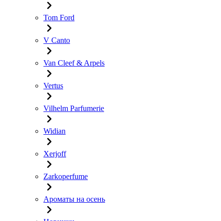
Tom Ford
V Canto
Van Cleef & Arpels
Vertus
Vilhelm Parfumerie
Widian
Xerjoff
Zarkoperfume
Ароматы на осень