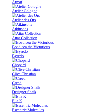
Armaf
Atelier Cologne
Atelier des Ors
Atkinsons
Attar Collection
Boadicea the Victorious
Byredo
Chopard
Clive Christian
Creed
Designer Shaik
Ella K
Escentric Molecules