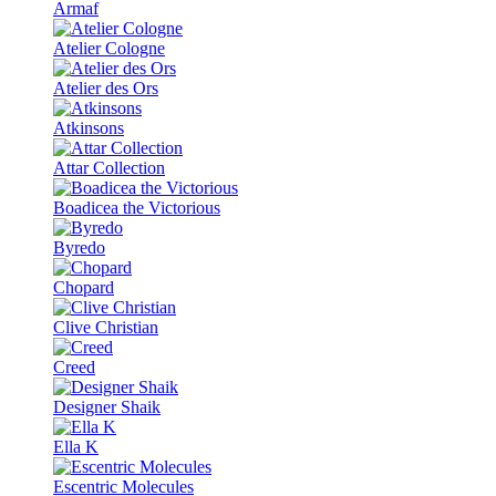
Armaf
Atelier Cologne
Atelier des Ors
Atkinsons
Attar Collection
Boadicea the Victorious
Byredo
Chopard
Clive Christian
Creed
Designer Shaik
Ella K
Escentric Molecules