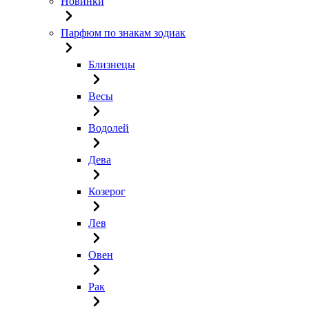
Новинки
Парфюм по знакам зодиак
Близнецы
Весы
Водолей
Дева
Козерог
Лев
Овен
Рак