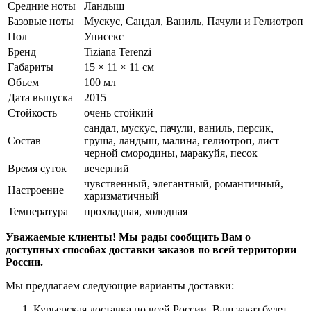
Средние ноты
Ландыш
Базовые ноты
Мускус, Сандал, Ваниль, Пачули и Гелиотроп
Пол
Унисекс
Бренд
Tiziana Terenzi
Габариты
15 × 11 × 11 см
Объем
100 мл
Дата выпуска
2015
Стойкость
очень стойкий
сандал, мускус, пачули, ваниль, персик,
Состав
груша, ландыш, малина, гелиотроп, лист
черной смородины, маракуйя, песок
Время суток
вечерний
чувственный, элегантный, романтичный,
Настроение
харизматичный
Температура
прохладная, холодная
Уважаемые клиенты! Мы рады сообщить Вам о
доступных способах доставки заказов по всей территории
России.
Мы предлагаем следующие варианты доставки:
Курьерская доставка по всей России. Ваш заказ будет