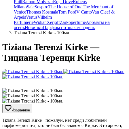
Phill
Ramon Molvizar
Roja Dove
Rubeus
Milano
Sale
Sospiro
The House of Oud
The Merchant of
Venice
Thomas Kosmala
Tom Ford
V Canto
Van Cleef &
Arpels
Vertus
Vilhelm
Parfumerie
Widian
Xerjoff
Zarkoperfume
Ароматы на
осень
Новинки
Парфюм по знакам зодиак
Tiziana Terenzi Kirke - 100мл.
Tiziana Terenzi Kirke —
Тициана Теренци Kirke
Избранное
​Tiziana Terenzi Kirke - пожалуй, нет среди любителей
парфюмерии тех, кто не был бы знаком с Кирке. Это аромат,