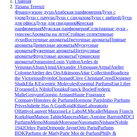
Главная
Tiziana Terenzi
Французские духи
Арабская парфюмерия
Духи с
удом
Духи с пачули
Духи с сандалом
Духи с амброй
Духи
для офиса
Духи для свидания
Женская
парфюмерия
Мужская парфюмерия
Селктивные духи -
унисекс
Ароматы на лето
Стойкие селективные
духи
Восточные ароматы
Цветочные ароматы
Пряные
ароматы
Древесные ароматы
Мускусные
ароматы
Фужерные ароматы
Цитрусовые
ароматы
Фруктовые ароматы
Гурманские
ароматы
Osmassino
Louis Vuitton
Aedes de
Venustas
Afnan
Ajmal
Alexandre J
Amouage
Armaf
Atelier
Cologne
Atelier des Ors
Atkinsons
Attar Collection
Boadicea
the Victorious
Byredo
Chopard
Clive Christian
Creed
Designer
Shaik
Ella K
Escentric Molecules
Essential Parfums
Etat Libre
D'orange
Ex Nihilo
Floraiku
Franck Boclet
Frederic
Malle
Genyum
Giorgio Armani
Haute Fragrance
Company
Histoires de Parfums
Hormone Paris
Initio Parfums
Prives
Juliette Has A Gun
Kajal
Kilian
Laboratorio
Olfattivo
Laurent Mazzone
Le Labo
M.Micallef
Maison Francis
Kurkdjian
Maison Tahite
Mancera
Marc-Antoine Barrois
MDCI
Parfums
Memo
Montale
Moresque
Nasomatto
Nishane
Nobile
1942
Orlov Paris
Ormonde Jayne
Orto Parisi
Parfums
BDK
Parfums de Marly
Parle Moi de Parfum
Philly &