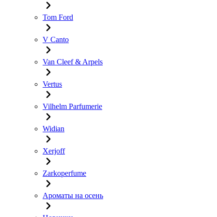
Tom Ford
V Canto
Van Cleef & Arpels
Vertus
Vilhelm Parfumerie
Widian
Xerjoff
Zarkoperfume
Ароматы на осень