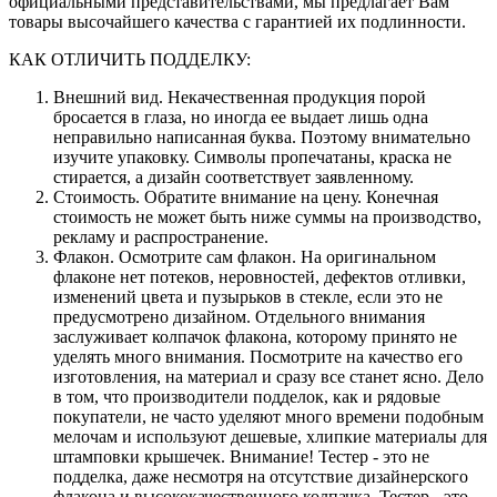
официальными представительствами, мы предлагает Вам
товары высочайшего качества с гарантией их подлинности.
КАК ОТЛИЧИТЬ ПОДДЕЛКУ:
Внешний вид. Некачественная продукция порой
бросается в глаза, но иногда ее выдает лишь одна
неправильно написанная буква. Поэтому внимательно
изучите упаковку. Символы пропечатаны, краска не
стирается, а дизайн соответствует заявленному.
Стоимость. Обратите внимание на цену. Конечная
стоимость не может быть ниже суммы на производство,
рекламу и распространение.
Флакон. Осмотрите сам флакон. На оригинальном
флаконе нет потеков, неровностей, дефектов отливки,
изменений цвета и пузырьков в стекле, если это не
предусмотрено дизайном. Отдельного внимания
заслуживает колпачок флакона, которому принято не
уделять много внимания. Посмотрите на качество его
изготовления, на материал и сразу все станет ясно. Дело
в том, что производители подделок, как и рядовые
покупатели, не часто уделяют много времени подобным
мелочам и используют дешевые, хлипкие материалы для
штамповки крышечек. Внимание! Тестер - это не
подделка, даже несмотря на отсутствие дизайнерского
флакона и высококачественного колпачка. Тестер - это