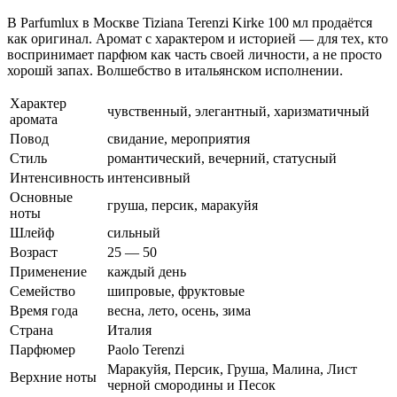
В Parfumlux в Москве Tiziana Terenzi Kirke 100 мл продаётся
как оригинал. Аромат с характером и историей — для тех, кто
воспринимает парфюм как часть своей личности, а не просто
хорошй запах. Волшебство в итальянском исполнении.
Характер
чувственный, элегантный, харизматичный
аромата
Повод
свидание, мероприятия
Стиль
романтический, вечерний, статусный
Интенсивность
интенсивный
Основные
груша, персик, маракуйя
ноты
Шлейф
сильный
Возраст
25 — 50
Применение
каждый день
Семейство
шипровые, фруктовые
Время года
весна, лето, осень, зима
Страна
Италия
Парфюмер
Paolo Terenzi
Маракуйя, Персик, Груша, Малина, Лист
Верхние ноты
черной смородины и Песок