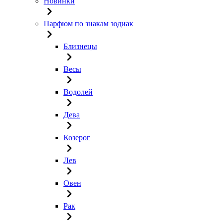
Новинки
Парфюм по знакам зодиак
Близнецы
Весы
Водолей
Дева
Козерог
Лев
Овен
Рак