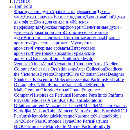
Главная
Tom Ford
Французские духи
Арабская парфюмерия
Духи с
удом
Духи с пачули
Духи с сандалом
Духи с амброй
Духи
для офиса
Духи для свидания
Женская
парфюмерия
Мужская парфюмерия
Селктивные духи -
унисекс
Ароматы на лето
Стойкие селективные
духи
Восточные ароматы
Цветочные ароматы
Пряные
ароматы
Древесные ароматы
Мускусные
ароматы
Фужерные ароматы
Цитрусовые
ароматы
Фруктовые ароматы
Гурманские
ароматы
Osmassino
Louis Vuitton
Aedes de
Venustas
Afnan
Ajmal
Alexandre J
Amouage
Armaf
Atelier
Cologne
Atelier des Ors
Atkinsons
Attar Collection
Boadicea
the Victorious
Byredo
Chopard
Clive Christian
Creed
Designer
Shaik
Ella K
Escentric Molecules
Essential Parfums
Etat Libre
D'orange
Ex Nihilo
Floraiku
Franck Boclet
Frederic
Malle
Genyum
Giorgio Armani
Haute Fragrance
Company
Histoires de Parfums
Hormone Paris
Initio Parfums
Prives
Juliette Has A Gun
Kajal
Kilian
Laboratorio
Olfattivo
Laurent Mazzone
Le Labo
M.Micallef
Maison Francis
Kurkdjian
Maison Tahite
Mancera
Marc-Antoine Barrois
MDCI
Parfums
Memo
Montale
Moresque
Nasomatto
Nishane
Nobile
1942
Orlov Paris
Ormonde Jayne
Orto Parisi
Parfums
BDK
Parfums de Marly
Parle Moi de Parfum
Philly &