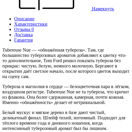
Намекнуть
Описание
Характеристики
Отзывы 0
Доставка
Гарантия
Tubereuse Nue — «обнажённая тубероза». Там, где
большинство туберозовых ароматов добавляют к цветку что-
то дополнительное, Tom Ford решил показать тубероза без
прикрас: чистую, белую, немного молочную. Бергамот в
открытии даёт светлое начало, после которого цветок выходит
на сцену сам.
Тубероза и магнолия в сердце — белоцветочная пара в лёгком,
воздушном регистре. Tubereuse Nue не та тубероза, что кричит
из флакона. Она более сдержанная, камерная, почти кожная.
Именно «обнажённость» делает её нетривиальной.
Белый мускус и мягкое дерево в базе дают чистый,
деликатный финал. Шлейф тихий, интимный. Подходит для
тёплого времени года и дневного ношения, когда
интенсивный туберозовый аромат был бы лишним.