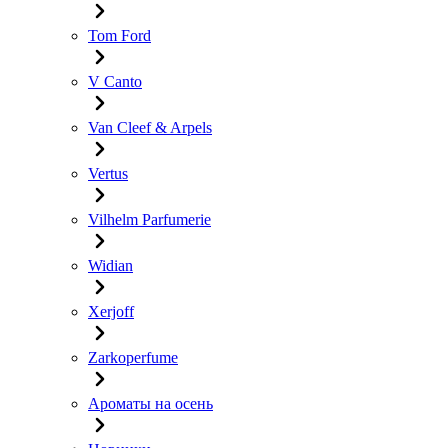
Tom Ford
V Canto
Van Cleef & Arpels
Vertus
Vilhelm Parfumerie
Widian
Xerjoff
Zarkoperfume
Ароматы на осень