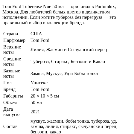
Tom Ford Tubereuse Nue 50 мл — оригинал в Parfumlux,
Москва. Для любителей белых цветов в деликатном
исполнении. Если хотите тубероза без перегруза — это
правильный выбор в коллекции бренда.
Страна
США
Парфюмер
Tom Ford
Верхние
Лилия, Жасмин и Сычуанский перец
ноты
Средние
Тубероза, Стиракс, Бензоин и Какао
ноты
Базовые
Замша, Мускус, Уд и Бобы тонка
ноты
Пол
Унисекс
Бренд
Tom Ford
Габариты
20 × 10 × 5 см
Объем
50 мл
Дата
2021
выпуска
мускус, жасмин, бобы тонка, тубероза, уд,
Состав
замша, лилия, стиракс, сычуанский перец,
бензоин, какао