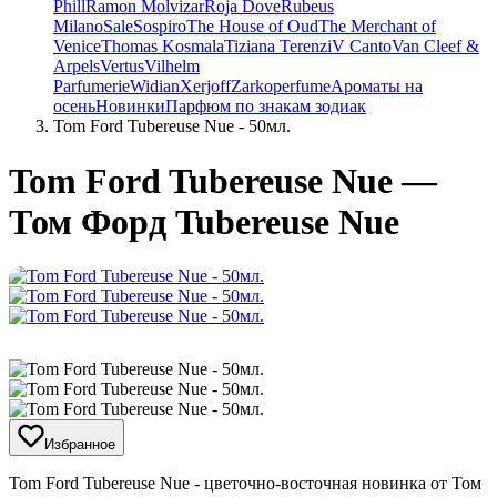
Phill
Ramon Molvizar
Roja Dove
Rubeus
Milano
Sale
Sospiro
The House of Oud
The Merchant of
Venice
Thomas Kosmala
Tiziana Terenzi
V Canto
Van Cleef &
Arpels
Vertus
Vilhelm
Parfumerie
Widian
Xerjoff
Zarkoperfume
Ароматы на
осень
Новинки
Парфюм по знакам зодиак
Tom Ford Tubereuse Nue - 50мл.
Tom Ford Tubereuse Nue —
Том Форд Tubereuse Nue
Избранное
Tom Ford Tubereuse Nue - цветочно-восточная новинка от Том