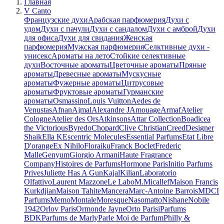
Главная
V Canto
Французские духи
Арабская парфюмерия
Духи с
удом
Духи с пачули
Духи с сандалом
Духи с амброй
Духи
для офиса
Духи для свидания
Женская
парфюмерия
Мужская парфюмерия
Селктивные духи -
унисекс
Ароматы на лето
Стойкие селективные
духи
Восточные ароматы
Цветочные ароматы
Пряные
ароматы
Древесные ароматы
Мускусные
ароматы
Фужерные ароматы
Цитрусовые
ароматы
Фруктовые ароматы
Гурманские
ароматы
Osmassino
Louis Vuitton
Aedes de
Venustas
Afnan
Ajmal
Alexandre J
Amouage
Armaf
Atelier
Cologne
Atelier des Ors
Atkinsons
Attar Collection
Boadicea
the Victorious
Byredo
Chopard
Clive Christian
Creed
Designer
Shaik
Ella K
Escentric Molecules
Essential Parfums
Etat Libre
D'orange
Ex Nihilo
Floraiku
Franck Boclet
Frederic
Malle
Genyum
Giorgio Armani
Haute Fragrance
Company
Histoires de Parfums
Hormone Paris
Initio Parfums
Prives
Juliette Has A Gun
Kajal
Kilian
Laboratorio
Olfattivo
Laurent Mazzone
Le Labo
M.Micallef
Maison Francis
Kurkdjian
Maison Tahite
Mancera
Marc-Antoine Barrois
MDCI
Parfums
Memo
Montale
Moresque
Nasomatto
Nishane
Nobile
1942
Orlov Paris
Ormonde Jayne
Orto Parisi
Parfums
BDK
Parfums de Marly
Parle Moi de Parfum
Philly &