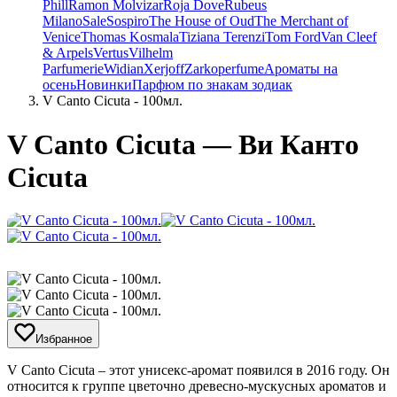
Phill
Ramon Molvizar
Roja Dove
Rubeus
Milano
Sale
Sospiro
The House of Oud
The Merchant of
Venice
Thomas Kosmala
Tiziana Terenzi
Tom Ford
Van Cleef
& Arpels
Vertus
Vilhelm
Parfumerie
Widian
Xerjoff
Zarkoperfume
Ароматы на
осень
Новинки
Парфюм по знакам зодиак
V Canto Cicuta - 100мл.
V Canto Cicuta — Ви Канто
Cicuta
Избранное
​V Canto Cicuta – этот унисекс-аромат появился в 2016 году. Он
относится к группе цветочно древесно-мускусных ароматов и