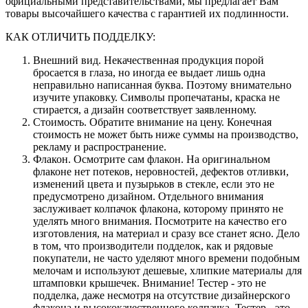
официальными представительствами, мы предлагает Вам
товары высочайшего качества с гарантией их подлинности.
КАК ОТЛИЧИТЬ ПОДДЕЛКУ:
Внешний вид. Некачественная продукция порой
бросается в глаза, но иногда ее выдает лишь одна
неправильно написанная буква. Поэтому внимательно
изучите упаковку. Символы пропечатаны, краска не
стирается, а дизайн соответствует заявленному.
Стоимость. Обратите внимание на цену. Конечная
стоимость не может быть ниже суммы на производство,
рекламу и распространение.
Флакон. Осмотрите сам флакон. На оригинальном
флаконе нет потеков, неровностей, дефектов отливки,
изменений цвета и пузырьков в стекле, если это не
предусмотрено дизайном. Отдельного внимания
заслуживает колпачок флакона, которому принято не
уделять много внимания. Посмотрите на качество его
изготовления, на материал и сразу все станет ясно. Дело
в том, что производители подделок, как и рядовые
покупатели, не часто уделяют много времени подобным
мелочам и используют дешевые, хлипкие материалы для
штамповки крышечек. Внимание! Тестер - это не
подделка, даже несмотря на отсутствие дизайнерского
флакона и высококачественного колпачка. Тестер - это