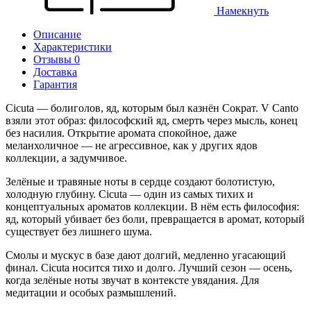
Намекнуть
Описание
Характеристики
Отзывы 0
Доставка
Гарантия
Cicuta — болиголов, яд, которым был казнён Сократ. V Canto
взяли этот образ: философский яд, смерть через мысль, конец
без насилия. Открытие аромата спокойное, даже
меланхоличное — не агрессивное, как у других ядов
коллекции, а задумчивое.
Зелёные и травяные ноты в сердце создают болотистую,
холодную глубину. Cicuta — один из самых тихих и
концептуальных ароматов коллекции. В нём есть философия:
яд, который убивает без боли, превращается в аромат, который
существует без лишнего шума.
Смолы и мускус в базе дают долгий, медленно угасающий
финал. Cicuta носится тихо и долго. Лучший сезон — осень,
когда зелёные ноты звучат в контексте увядания. Для
медитации и особых размышлений.