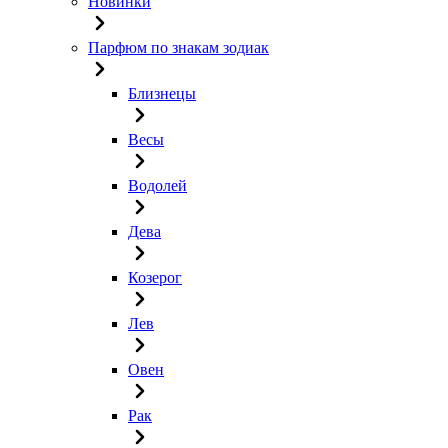
Новинки
Парфюм по знакам зодиак
Близнецы
Весы
Водолей
Дева
Козерог
Лев
Овен
Рак