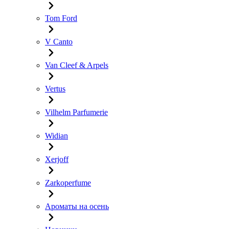
Tom Ford
V Canto
Van Cleef & Arpels
Vertus
Vilhelm Parfumerie
Widian
Xerjoff
Zarkoperfume
Ароматы на осень