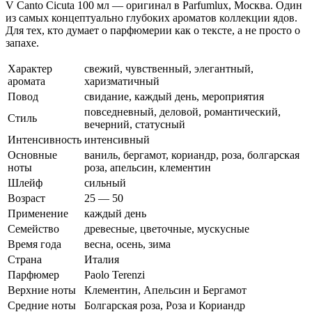
V Canto Cicuta 100 мл — оригинал в Parfumlux, Москва. Один
из самых концептуально глубоких ароматов коллекции ядов.
Для тех, кто думает о парфюмерии как о тексте, а не просто о
запахе.
Характер
свежий, чувственный, элегантный,
аромата
харизматичный
Повод
свидание, каждый день, мероприятия
повседневный, деловой, романтический,
Стиль
вечерний, статусный
Интенсивность
интенсивный
Основные
ваниль, бергамот, кориандр, роза, болгарская
ноты
роза, апельсин, клементин
Шлейф
сильный
Возраст
25 — 50
Применение
каждый день
Семейство
древесные, цветочные, мускусные
Время года
весна, осень, зима
Страна
Италия
Парфюмер
Paolo Terenzi
Верхние ноты
Клементин, Апельсин и Бергамот
Средние ноты
Болгарская роза, Роза и Кориандр