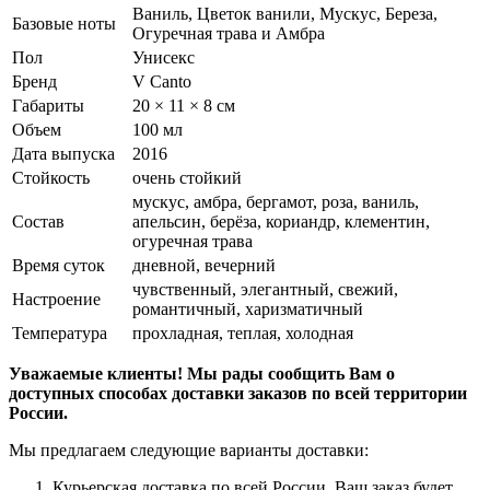
Ваниль, Цветок ванили, Мускус, Береза,
Базовые ноты
Огуречная трава и Амбра
Пол
Унисекс
Бренд
V Canto
Габариты
20 × 11 × 8 см
Объем
100 мл
Дата выпуска
2016
Стойкость
очень стойкий
мускус, амбра, бергамот, роза, ваниль,
Состав
апельсин, берёза, кориандр, клементин,
огуречная трава
Время суток
дневной, вечерний
чувственный, элегантный, свежий,
Настроение
романтичный, харизматичный
Температура
прохладная, теплая, холодная
Уважаемые клиенты! Мы рады сообщить Вам о
доступных способах доставки заказов по всей территории
России.
Мы предлагаем следующие варианты доставки:
Курьерская доставка по всей России. Ваш заказ будет