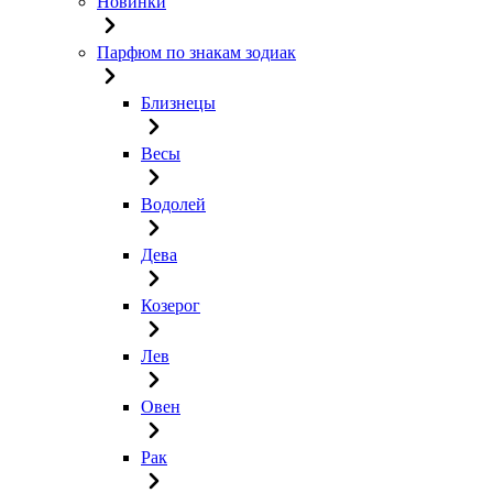
Новинки
Парфюм по знакам зодиак
Близнецы
Весы
Водолей
Дева
Козерог
Лев
Овен
Рак