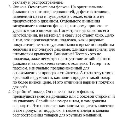
рекламу и распространение.
Флакон. Осмотрите сам флакон. На оригинальном
флаконе нет потеков, неровностей, дефектов отливки,
изменений цвета и пузырьков в стекле, если это не
предусмотрено дизайном. Отдельного внимания
заслуживает колпачок флакона, которому принято не
уделять много внимания. Посмотрите на качество его
изготовления, на материал и сразу все станет ясно. Дело
в том, что производители подделок, как и рядовые
покупатели, не часто уделяют много времени подобным
мелочам и используют дешевые, хлипкие материалы для
штамповки крышечек. Внимание! Тестер - это не
подделка, даже несмотря на отсутствие дизайнерского
флакона и высококачественного колпачка. Тестер - это
парфюм, изначально предназначенный для
ознакомления и проверки стойкости. А из-за отсутствия
красивой наружности, кампании продают такой товар
по более низкой цене. И это отличный вариант покупки
для себя.
Серийный номер. Он нанесен на сам флакон,
преимущественно на донышко или с боковой стороны, и
на упаковку. Серийные номера и там, и там должны
совпадать. Это позволяет кампаниям защитить клиентов
и сам продукт от подделок, а также отследить каналы
распространения товаров для крупных кампаний.