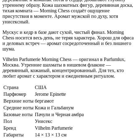
утреннему образу. Кожа шахматных фигур, деревянная доска,
тихая комната — Morning Chess создаёт ощущение
присутствия в моменте. Аромат мужской по духу, хотя
унисексный.
Мускус и кедр в базе дают сухой, чистый финал. Morning
Chess носится весь день, не теряя характера. Хорош для офиса
и деловых встреч — аромат сосредоточенный и без лишнего
шума.
Vilhelm Parfumerie Morning Chess — оригинал в Parfumlux,
Москва. Утренние шахматы в нишевом флаконе —
деревянный, кожаный, концентрированный. Для тех, кто
любит аромат с характером и ежедневным ритуалом.
Страна
США
Парфюмер
Jerome Epinette
Верхние ноты
бергамот
Средние ноты
Кожа и Гальбанум
Базовые ноты
Пачули и Черная амбра
Пол
Унисекс
Бренд
Vilhelm Parfumerie
Габариты
14 × 13 × 13 см