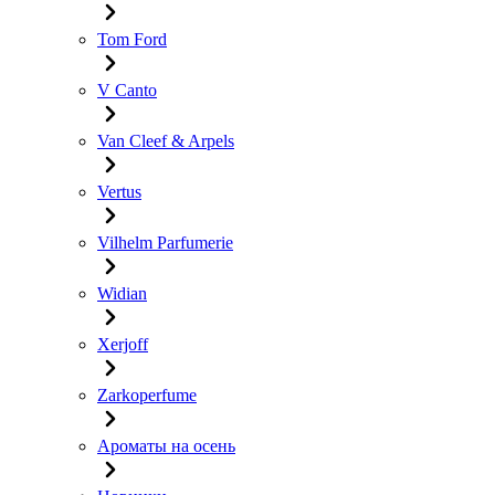
Tom Ford
V Canto
Van Cleef & Arpels
Vertus
Vilhelm Parfumerie
Widian
Xerjoff
Zarkoperfume
Ароматы на осень