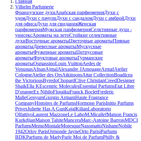
Главная
Vilhelm Parfumerie
Французские духи
Арабская парфюмерия
Духи с
удом
Духи с пачули
Духи с сандалом
Духи с амброй
Духи
для офиса
Духи для свидания
Женская
парфюмерия
Мужская парфюмерия
Селктивные духи -
унисекс
Ароматы на лето
Стойкие селективные
духи
Восточные ароматы
Цветочные ароматы
Пряные
ароматы
Древесные ароматы
Мускусные
ароматы
Фужерные ароматы
Цитрусовые
ароматы
Фруктовые ароматы
Гурманские
ароматы
Osmassino
Louis Vuitton
Aedes de
Venustas
Afnan
Ajmal
Alexandre J
Amouage
Armaf
Atelier
Cologne
Atelier des Ors
Atkinsons
Attar Collection
Boadicea
the Victorious
Byredo
Chopard
Clive Christian
Creed
Designer
Shaik
Ella K
Escentric Molecules
Essential Parfums
Etat Libre
D'orange
Ex Nihilo
Floraiku
Franck Boclet
Frederic
Malle
Genyum
Giorgio Armani
Haute Fragrance
Company
Histoires de Parfums
Hormone Paris
Initio Parfums
Prives
Juliette Has A Gun
Kajal
Kilian
Laboratorio
Olfattivo
Laurent Mazzone
Le Labo
M.Micallef
Maison Francis
Kurkdjian
Maison Tahite
Mancera
Marc-Antoine Barrois
MDCI
Parfums
Memo
Montale
Moresque
Nasomatto
Nishane
Nobile
1942
Orlov Paris
Ormonde Jayne
Orto Parisi
Parfums
BDK
Parfums de Marly
Parle Moi de Parfum
Philly &