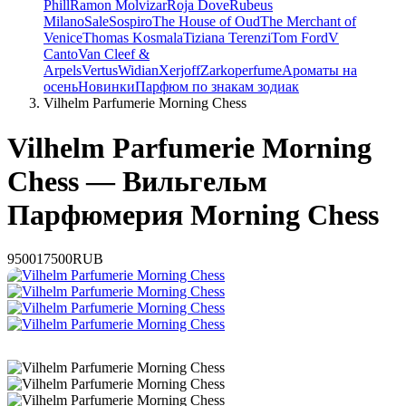
Phill
Ramon Molvizar
Roja Dove
Rubeus
Milano
Sale
Sospiro
The House of Oud
The Merchant of
Venice
Thomas Kosmala
Tiziana Terenzi
Tom Ford
V
Canto
Van Cleef &
Arpels
Vertus
Widian
Xerjoff
Zarkoperfume
Ароматы на
осень
Новинки
Парфюм по знакам зодиак
Vilhelm Parfumerie Morning Chess
Vilhelm Parfumerie Morning
Chess — Вильгельм
Парфюмерия Morning Chess
9500
17500
RUB