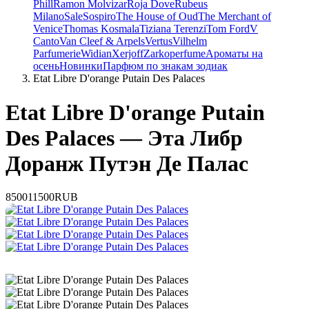
Phill
Ramon Molvizar
Roja Dove
Rubeus
Milano
Sale
Sospiro
The House of Oud
The Merchant of
Venice
Thomas Kosmala
Tiziana Terenzi
Tom Ford
V
Canto
Van Cleef & Arpels
Vertus
Vilhelm
Parfumerie
Widian
Xerjoff
Zarkoperfume
Ароматы на
осень
Новинки
Парфюм по знакам зодиак
Etat Libre D'orange Putain Des Palaces
Etat Libre D'orange Putain
Des Palaces — Эта Либр
Доранж Путэн Де Палас
8500
11500
RUB