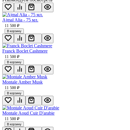
Ajmal Alia - 75 мл.
11 500
₽
В корзину
Franck Boclet Cashmere
11 500
₽
В корзину
Montale Amber Musk
11 500
₽
В корзину
Montale Aoud Cuir D'arabie
11 500
₽
В корзину