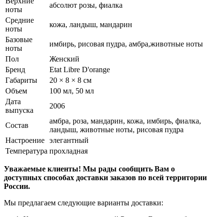
Верхние
абсолют розы, фиалка
ноты
Средние
кожа, ландыш, мандарин
ноты
Базовые
имбирь, рисовая пудра, амбра,животные ноты
ноты
Пол
Женский
Бренд
Etat Libre D'orange
Габариты
20 × 8 × 8 см
Объем
100 мл, 50 мл
Дата
2006
выпуска
амбра, роза, мандарин, кожа, имбирь, фиалка,
Состав
ландыш, животные ноты, рисовая пудра
Настроение
элегантный
Температура
прохладная
Уважаемые клиенты! Мы рады сообщить Вам о
доступных способах доставки заказов по всей территории
России.
Мы предлагаем следующие варианты доставки: