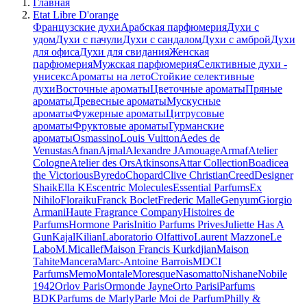
Главная
Etat Libre D'orange
Французские духи
Арабская парфюмерия
Духи с
удом
Духи с пачули
Духи с сандалом
Духи с амброй
Духи
для офиса
Духи для свидания
Женская
парфюмерия
Мужская парфюмерия
Селктивные духи -
унисекс
Ароматы на лето
Стойкие селективные
духи
Восточные ароматы
Цветочные ароматы
Пряные
ароматы
Древесные ароматы
Мускусные
ароматы
Фужерные ароматы
Цитрусовые
ароматы
Фруктовые ароматы
Гурманские
ароматы
Osmassino
Louis Vuitton
Aedes de
Venustas
Afnan
Ajmal
Alexandre J
Amouage
Armaf
Atelier
Cologne
Atelier des Ors
Atkinsons
Attar Collection
Boadicea
the Victorious
Byredo
Chopard
Clive Christian
Creed
Designer
Shaik
Ella K
Escentric Molecules
Essential Parfums
Ex
Nihilo
Floraiku
Franck Boclet
Frederic Malle
Genyum
Giorgio
Armani
Haute Fragrance Company
Histoires de
Parfums
Hormone Paris
Initio Parfums Prives
Juliette Has A
Gun
Kajal
Kilian
Laboratorio Olfattivo
Laurent Mazzone
Le
Labo
M.Micallef
Maison Francis Kurkdjian
Maison
Tahite
Mancera
Marc-Antoine Barrois
MDCI
Parfums
Memo
Montale
Moresque
Nasomatto
Nishane
Nobile
1942
Orlov Paris
Ormonde Jayne
Orto Parisi
Parfums
BDK
Parfums de Marly
Parle Moi de Parfum
Philly &