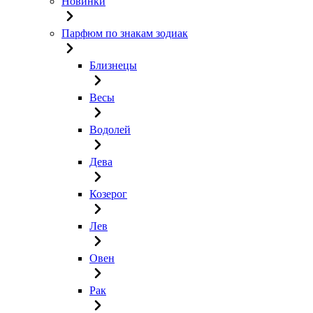
Новинки
Парфюм по знакам зодиак
Близнецы
Весы
Водолей
Дева
Козерог
Лев
Овен
Рак