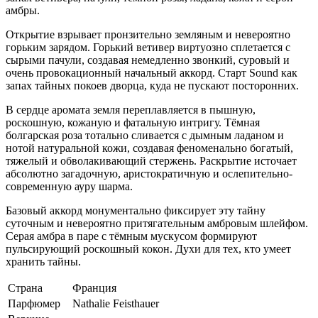
амбры.
Открытие взрывает пронзительно земляным и невероятно
горьким зарядом. Горький ветивер виртуозно сплетается с
сырыми пачули, создавая немедленно звонкий, суровый и
очень провокационный начальный аккорд. Старт Sound как
запах тайных покоев дворца, куда не пускают посторонних.
В сердце аромата земля переплавляется в пышную,
роскошную, кожаную и фатальную интригу. Тёмная
болгарская роза тотально сливается с дымным ладаном и
нотой натуральной кожи, создавая феноменально богатый,
тяжелый и обволакивающий стержень. Раскрытие источает
абсолютно загадочную, аристократичную и ослепительно-
современную ауру шарма.
Базовый аккорд монументально фиксирует эту тайну
суточным и невероятно притягательным амбровым шлейфом.
Серая амбра в паре с тёмным мускусом формируют
пульсирующий роскошный кокон. Духи для тех, кто умеет
хранить тайны.
Страна
Франция
Парфюмер
Nathalie Feisthauer