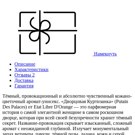
Намекнуть
Описание
Характеристики
Отзывы 2
Доставка
Гарантия
Тёмный, провокационный и абсолютно чувственный кожано-
цветочный аромат-унисекс. «Дворцовая Куртизанка» (Putain
Des Palaces) от Etat Libre D'Orange — это парфюмерная
история о самой элегантной женщине в самом роскошном
дворце, которая при всей своей безупречности хранит тёмный
секрет. Название-провокация скрывает изысканный, сложный
аромат с неожиданной глубиной. Излучает монументальный
запах ветивера, пачули, тёмной розы, ладана, кожи и серой