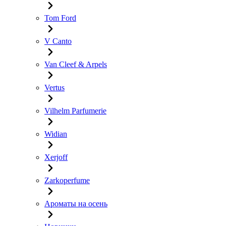
Tom Ford
V Canto
Van Cleef & Arpels
Vertus
Vilhelm Parfumerie
Widian
Xerjoff
Zarkoperfume
Ароматы на осень