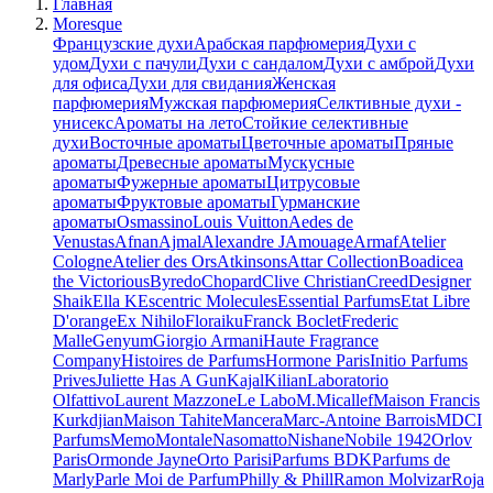
Главная
Moresque
Французские духи
Арабская парфюмерия
Духи с
удом
Духи с пачули
Духи с сандалом
Духи с амброй
Духи
для офиса
Духи для свидания
Женская
парфюмерия
Мужская парфюмерия
Селктивные духи -
унисекс
Ароматы на лето
Стойкие селективные
духи
Восточные ароматы
Цветочные ароматы
Пряные
ароматы
Древесные ароматы
Мускусные
ароматы
Фужерные ароматы
Цитрусовые
ароматы
Фруктовые ароматы
Гурманские
ароматы
Osmassino
Louis Vuitton
Aedes de
Venustas
Afnan
Ajmal
Alexandre J
Amouage
Armaf
Atelier
Cologne
Atelier des Ors
Atkinsons
Attar Collection
Boadicea
the Victorious
Byredo
Chopard
Clive Christian
Creed
Designer
Shaik
Ella K
Escentric Molecules
Essential Parfums
Etat Libre
D'orange
Ex Nihilo
Floraiku
Franck Boclet
Frederic
Malle
Genyum
Giorgio Armani
Haute Fragrance
Company
Histoires de Parfums
Hormone Paris
Initio Parfums
Prives
Juliette Has A Gun
Kajal
Kilian
Laboratorio
Olfattivo
Laurent Mazzone
Le Labo
M.Micallef
Maison Francis
Kurkdjian
Maison Tahite
Mancera
Marc-Antoine Barrois
MDCI
Parfums
Memo
Montale
Nasomatto
Nishane
Nobile 1942
Orlov
Paris
Ormonde Jayne
Orto Parisi
Parfums BDK
Parfums de
Marly
Parle Moi de Parfum
Philly & Phill
Ramon Molvizar
Roja