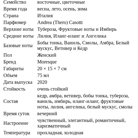
Семейство
восточные, цветочные
Время года
весна, лето, осень, зима
Страна
Италия
Парфюмер
Andrea (Thero) Casotti
Верхние ноты
Тубероза, Фруктовые ноты и Имбирь
Средние ноты
Лилия, Иланг-иланг и Ангелика
Бобы тонка, Ваниль, Смолы, Амбра, Белый
Базовые ноты
мускус, Ветивер и Кедр
Пол
Женский
Бренд
Moresque
Габариты
20 × 15 × 7 см
Объем
75 мл
Дата выпуска
2020
Стойкость
очень стойкий
кедр, амбра, ветивер, бобы тонка, тубероза,
Состав
ваниль, имбирь, иланг-иланг, фруктовые
ноты, лилия, ангелика, белый мускус, смолы
Время суток
вечерний
чувственный, элегантный, романтичный,
Настроение
харизматичный
Температура
прохладная, холодная