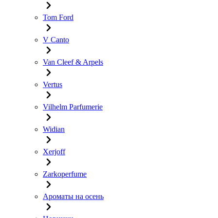
Tom Ford
V Canto
Van Cleef & Arpels
Vertus
Vilhelm Parfumerie
Widian
Xerjoff
Zarkoperfume
Ароматы на осень