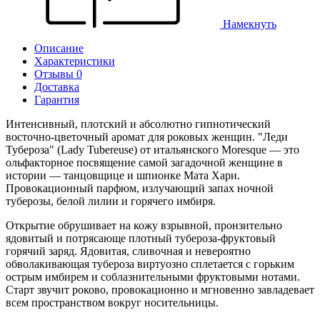
Намекнуть
Описание
Характеристики
Отзывы 0
Доставка
Гарантия
Интенсивный, плотский и абсолютно гипнотический
восточно-цветочный аромат для роковых женщин. "Леди
Тубероза" (Lady Tubereuse) от итальянского Moresque — это
ольфакторное посвящение самой загадочной женщине в
истории — танцовщице и шпионке Мата Хари.
Провокационный парфюм, излучающий запах ночной
туберозы, белой лилии и горячего имбиря.
Открытие обрушивает на кожу взрывной, пронзительно
ядовитый и потрясающе плотный тубероза-фруктовый
горячий заряд. Ядовитая, сливочная и невероятно
обволакивающая тубероза виртуозно сплетается с горьким
острым имбирем и соблазнительными фруктовыми нотами.
Старт звучит роково, провокационно и мгновенно завладевает
всем пространством вокруг носительницы.