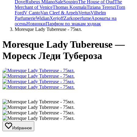
Dove
Rubeus Milano
Sale
Sospiro
The House of Oud
The
Merchant of Venice
Thomas Kosmala
Tiziana Terenzi
Tom
Ford
V Canto
Van Cleef & Arpels
Vertus
Vilhelm
Parfumerie
Widian
Xerjoff
Zarkoperfume
Ароматы на
осень
Новинки
Парфюм по знакам зодиак
Moresque Lady Tubereuse - 75мл.
Moresque Lady Tubereuse —
Мореск Леди Тубероза
Избранное