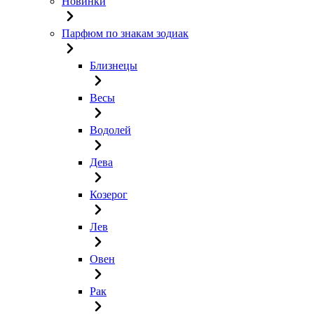
Новинки
Парфюм по знакам зодиак
Близнецы
Весы
Водолей
Дева
Козерог
Лев
Овен
Рак