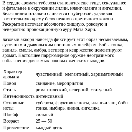
В сердце аромата тубероза становится еще гуще, сексуальнее
и фатальнее в окружении лилии, иланг-иланга и ангелики.
Белая лилия тотально сливается с туберозой, удваивая
растительную крему белоснежного цветочного кокона.
Раскрытие источает абсолютно хищную, роковую и
невероятно провокационную ауру Мата Хари.
Базовый аккорд навсегда фиксирует этот образ несмываемым,
суточным и дьявольским восточным шлейфом. Бобы тонка,
ваниль, смолы, амбра, ветивер и кедр жестко цементируют
аромат. Настоящее парфюмерное оружие неотразимого
соблазнения для самых роковых женских выходов.
Характер
чувственный, элегантный, харизматичный
аромата
Повод
свидание, мероприятия
Стиль
романтический, вечерний, статусный
Интенсивность
интенсивный
Основные
тубероза, фруктовые ноты, иланг-иланг, бобы
ноты
тонка, имбирь, лилия, ангелика
Шлейф
сильный
Возраст
25 — 50
Применение
каждый день