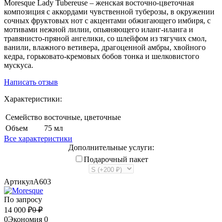
Moresque Lady Tubereuse – женская восточно-цветочная
композиция с аккордами чувственной туберозы, в окружении
сочных фруктовых нот с акцентами обжигающего имбиря, с
мотивами нежной лилии, опьяняющего иланг-иланга и
травянисто-пряной ангелики, со шлейфом из тягучих смол,
ванили, влажного ветивера, драгоценной амбры, хвойного
кедра, горьковато-кремовых бобов тонка и шелковистого
мускуса.
Написать отзыв
Характеристики:
Семейство
восточные, цветочные
Объем
75 мл
Все характеристики
Дополнительные услуги:
Подарочный пакет
Артикул
A603
По запросу
14 000
₽
0
₽
0
Экономия
0