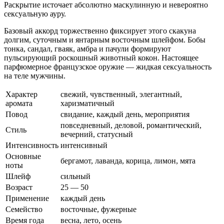
Раскрытие источает абсолютно маскулинную и невероятно
сексуальную ауру.
Базовый аккорд торжественно фиксирует этого скакуна
долгим, суточным и янтарным восточным шлейфом. Бобы
тонка, сандал, гваяк, амбра и пачули формируют
пульсирующий роскошный животный кокон. Настоящее
парфюмерное французское оружие — жидкая сексуальность
на теле мужчины.
Характер
свежий, чувственный, элегантный,
аромата
харизматичный
Повод
свидание, каждый день, мероприятия
повседневный, деловой, романтический,
Стиль
вечерний, статусный
Интенсивность
интенсивный
Основные
бергамот, лаванда, корица, лимон, мята
ноты
Шлейф
сильный
Возраст
25 — 50
Применение
каждый день
Семейство
восточные, фужерные
Время года
весна, лето, осень