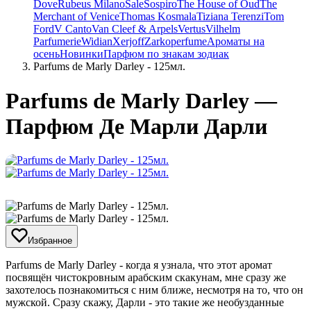
Dove
Rubeus Milano
Sale
Sospiro
The House of Oud
The
Merchant of Venice
Thomas Kosmala
Tiziana Terenzi
Tom
Ford
V Canto
Van Cleef & Arpels
Vertus
Vilhelm
Parfumerie
Widian
Xerjoff
Zarkoperfume
Ароматы на
осень
Новинки
Парфюм по знакам зодиак
Parfums de Marly Darley - 125мл.
Parfums de Marly Darley —
Парфюм Де Марли Дарли
Избранное
​Parfums de Marly Darley - когда я узнала, что этот аромат
посвящён чистокровным арабским скакунам, мне сразу же
захотелось познакомиться с ним ближе, несмотря на то, что он
мужской. Сразу скажу, Дарли - это такие же необузданные