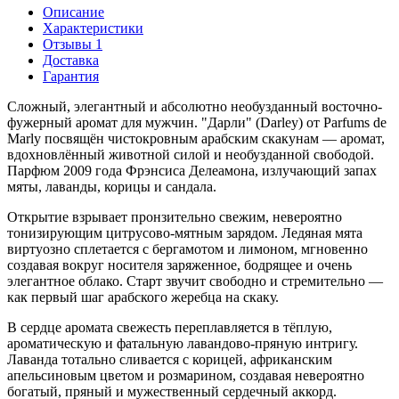
Описание
Характеристики
Отзывы 1
Доставка
Гарантия
Сложный, элегантный и абсолютно необузданный восточно-
фужерный аромат для мужчин. "Дарли" (Darley) от Parfums de
Marly посвящён чистокровным арабским скакунам — аромат,
вдохновлённый животной силой и необузданной свободой.
Парфюм 2009 года Фрэнсиса Делеамона, излучающий запах
мяты, лаванды, корицы и сандала.
Открытие взрывает пронзительно свежим, невероятно
тонизирующим цитрусово-мятным зарядом. Ледяная мята
виртуозно сплетается с бергамотом и лимоном, мгновенно
создавая вокруг носителя заряженное, бодрящее и очень
элегантное облако. Старт звучит свободно и стремительно —
как первый шаг арабского жеребца на скаку.
В сердце аромата свежесть переплавляется в тёплую,
ароматическую и фатальную лавандово-пряную интригу.
Лаванда тотально сливается с корицей, африканским
апельсиновым цветом и розмарином, создавая невероятно
богатый, пряный и мужественный сердечный аккорд.