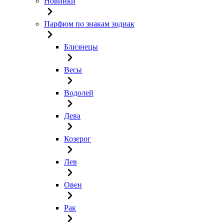
Новинки
Парфюм по знакам зодиак
Близнецы
Весы
Водолей
Дева
Козерог
Лев
Овен
Рак