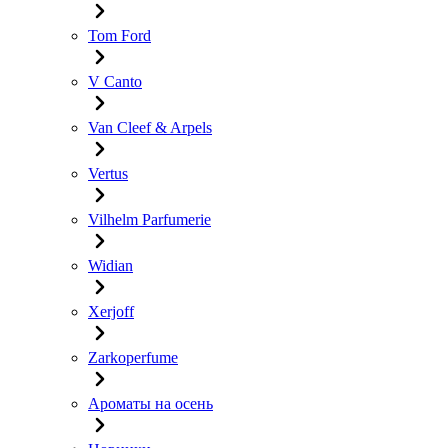
Tom Ford
V Canto
Van Cleef & Arpels
Vertus
Vilhelm Parfumerie
Widian
Xerjoff
Zarkoperfume
Ароматы на осень