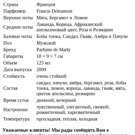
Страна
Франция
Парфюмер
Francis Deleamont
Верхние ноты
Мята, Бергамот и Лимон
Лаванда, Корица, Африканский
Средние ноты
апельсиновый цвет, Роза и Розмарин
Базовые ноты
Бобы тонка, Сандал, Гваяк, Амбра и Пачули
Пол
Мужской
Бренд
Parfums de Marly
Габариты
18 × 9 × 7 см
Объем
125 мл
Дата выпуска
2009
Стойкость
очень стойкий
сандал, пачули, амбра, бергамот, роза, бобы
Состав
тонка, лимон, корица, лаванда, гваяк, мята,
цветок апельсина, розмарин
Время суток
дневной, вечерний
чувственный, элегантный, свежий,
Настроение
романтичный, харизматичный
Температура
прохладная, теплая, холодная
Уважаемые клиенты! Мы рады сообщить Вам о