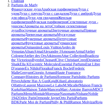
Главная
Parfums de Marly
Французские духи
Арабская парфюмерия
Духи с
удом
Духи с пачули
Духи с сандалом
Духи с амброй
Духи
для офиса
Духи для свидания
Женская
парфюмерия
Мужская парфюмерия
Селктивные духи -
унисекс
Ароматы на лето
Стойкие селективные
духи
Восточные ароматы
Цветочные ароматы
Пряные
ароматы
Древесные ароматы
Мускусные
ароматы
Фужерные ароматы
Цитрусовые
ароматы
Фруктовые ароматы
Гурманские
ароматы
Osmassino
Louis Vuitton
Aedes de
Venustas
Afnan
Ajmal
Alexandre J
Amouage
Armaf
Atelier
Cologne
Atelier des Ors
Atkinsons
Attar Collection
Boadicea
the Victorious
Byredo
Chopard
Clive Christian
Creed
Designer
Shaik
Ella K
Escentric Molecules
Essential Parfums
Etat Libre
D'orange
Ex Nihilo
Floraiku
Franck Boclet
Frederic
Malle
Genyum
Giorgio Armani
Haute Fragrance
Company
Histoires de Parfums
Hormone Paris
Initio Parfums
Prives
Juliette Has A Gun
Kajal
Kilian
Laboratorio
Olfattivo
Laurent Mazzone
Le Labo
M.Micallef
Maison Francis
Kurkdjian
Maison Tahite
Mancera
Marc-Antoine Barrois
MDCI
Parfums
Memo
Montale
Moresque
Nasomatto
Nishane
Nobile
1942
Orlov Paris
Ormonde Jayne
Orto Parisi
Parfums
BDK
Parle Moi de Parfum
Philly & Phill
Ramon Molvizar
Roja