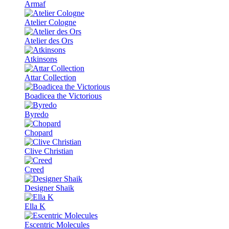
Armaf
Atelier Cologne
Atelier des Ors
Atkinsons
Attar Collection
Boadicea the Victorious
Byredo
Chopard
Clive Christian
Creed
Designer Shaik
Ella K
Escentric Molecules