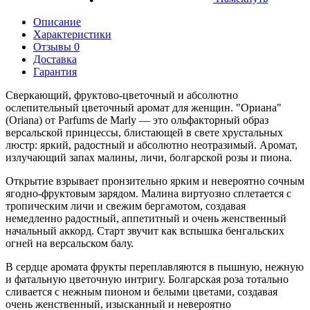
Описание
Характеристики
Отзывы 0
Доставка
Гарантия
Сверкающий, фруктово-цветочный и абсолютно
ослепительный цветочный аромат для женщин. "Ориана"
(Oriana) от Parfums de Marly — это ольфакторный образ
версальской принцессы, блистающей в свете хрустальных
люстр: яркий, радостный и абсолютно неотразимый. Аромат,
излучающий запах малины, личи, болгарской розы и пиона.
Открытие взрывает пронзительно ярким и невероятно сочным
ягодно-фруктовым зарядом. Малина виртуозно сплетается с
тропическим личи и свежим бергамотом, создавая
немедленно радостный, аппетитный и очень женственный
начальный аккорд. Старт звучит как вспышка бенгальских
огней на версальском балу.
В сердце аромата фрукты переплавляются в пышную, нежную
и фатальную цветочную интригу. Болгарская роза тотально
сливается с нежным пионом и белыми цветами, создавая
очень женственный, изысканный и невероятно