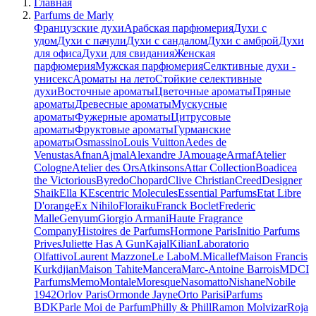
Главная
Parfums de Marly
Французские духи
Арабская парфюмерия
Духи с
удом
Духи с пачули
Духи с сандалом
Духи с амброй
Духи
для офиса
Духи для свидания
Женская
парфюмерия
Мужская парфюмерия
Селктивные духи -
унисекс
Ароматы на лето
Стойкие селективные
духи
Восточные ароматы
Цветочные ароматы
Пряные
ароматы
Древесные ароматы
Мускусные
ароматы
Фужерные ароматы
Цитрусовые
ароматы
Фруктовые ароматы
Гурманские
ароматы
Osmassino
Louis Vuitton
Aedes de
Venustas
Afnan
Ajmal
Alexandre J
Amouage
Armaf
Atelier
Cologne
Atelier des Ors
Atkinsons
Attar Collection
Boadicea
the Victorious
Byredo
Chopard
Clive Christian
Creed
Designer
Shaik
Ella K
Escentric Molecules
Essential Parfums
Etat Libre
D'orange
Ex Nihilo
Floraiku
Franck Boclet
Frederic
Malle
Genyum
Giorgio Armani
Haute Fragrance
Company
Histoires de Parfums
Hormone Paris
Initio Parfums
Prives
Juliette Has A Gun
Kajal
Kilian
Laboratorio
Olfattivo
Laurent Mazzone
Le Labo
M.Micallef
Maison Francis
Kurkdjian
Maison Tahite
Mancera
Marc-Antoine Barrois
MDCI
Parfums
Memo
Montale
Moresque
Nasomatto
Nishane
Nobile
1942
Orlov Paris
Ormonde Jayne
Orto Parisi
Parfums
BDK
Parle Moi de Parfum
Philly & Phill
Ramon Molvizar
Roja