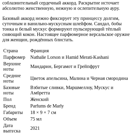
соблазнительный сердечный аккорд. Раскрытие источает
абсолютно женственную, нежную и ослепительную ауру.
Базовый аккорд нежно фиксирует эту принцессу долгим,
суточным и ванильно-мускусным шлейфом. Сандал, бобы
тонка и белый мускус формируют пульсирующий тёплый
сияющий кокон. Настоящее парфюмерное версальское оружие
для женщин, рождённых блистать.
Страна
Франция
Парфюмер
Nathalie Lorson и Hamid Merati-Kashani
Верхние
Мандарин, Бергамот и Грейпфрут
ноты
Средние
Цветок апельсина, Малина и Черная смородина
ноты
Базовые
Взбитые сливки, Маршмеллоу, Мускус и
ноты
Амбретта
Пол
Женский
Бренд
Parfums de Marly
Габариты
18 × 9 × 7 см
Объем
75 мл
Дата
2021
выпуска