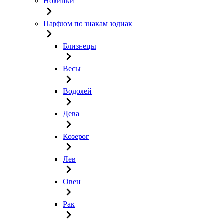
Новинки
Парфюм по знакам зодиак
Близнецы
Весы
Водолей
Дева
Козерог
Лев
Овен
Рак