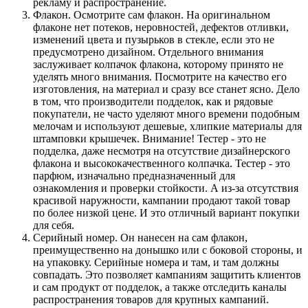
рекламу и распространение.
Флакон. Осмотрите сам флакон. На оригинальном
флаконе нет потеков, неровностей, дефектов отливки,
изменений цвета и пузырьков в стекле, если это не
предусмотрено дизайном. Отдельного внимания
заслуживает колпачок флакона, которому принято не
уделять много внимания. Посмотрите на качество его
изготовления, на материал и сразу все станет ясно. Дело
в том, что производители подделок, как и рядовые
покупатели, не часто уделяют много времени подобным
мелочам и используют дешевые, хлипкие материалы для
штамповки крышечек. Внимание! Тестер - это не
подделка, даже несмотря на отсутствие дизайнерского
флакона и высококачественного колпачка. Тестер - это
парфюм, изначально предназначенный для
ознакомления и проверки стойкости. А из-за отсутствия
красивой наружности, кампании продают такой товар
по более низкой цене. И это отличный вариант покупки
для себя.
Серийный номер. Он нанесен на сам флакон,
преимущественно на донышко или с боковой стороны, и
на упаковку. Серийные номера и там, и там должны
совпадать. Это позволяет кампаниям защитить клиентов
и сам продукт от подделок, а также отследить каналы
распространения товаров для крупных кампаний.