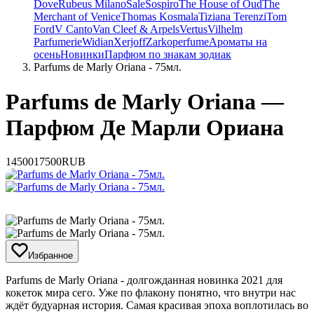
Dove
Rubeus Milano
Sale
Sospiro
The House of Oud
The
Merchant of Venice
Thomas Kosmala
Tiziana Terenzi
Tom
Ford
V Canto
Van Cleef & Arpels
Vertus
Vilhelm
Parfumerie
Widian
Xerjoff
Zarkoperfume
Ароматы на
осень
Новинки
Парфюм по знакам зодиак
Parfums de Marly Oriana - 75мл.
Parfums de Marly Oriana —
Парфюм Де Марли Ориана
14500
17500
RUB
Избранное
​Parfums de Marly Oriana - долгожданная новинка 2021 для
кокеток мира сего. Уже по флакону понятно, что внутри нас
ждёт будуарная история. Самая красивая эпоха воплотилась во