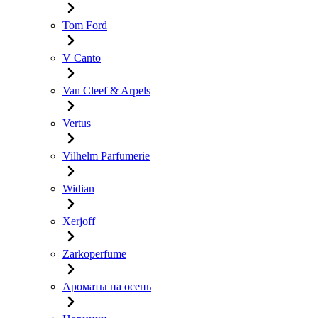
Tom Ford
V Canto
Van Cleef & Arpels
Vertus
Vilhelm Parfumerie
Widian
Xerjoff
Zarkoperfume
Ароматы на осень