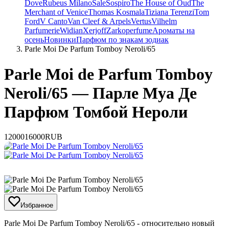
Dove
Rubeus Milano
Sale
Sospiro
The House of Oud
The
Merchant of Venice
Thomas Kosmala
Tiziana Terenzi
Tom
Ford
V Canto
Van Cleef & Arpels
Vertus
Vilhelm
Parfumerie
Widian
Xerjoff
Zarkoperfume
Ароматы на
осень
Новинки
Парфюм по знакам зодиак
Parle Moi De Parfum Tomboy Neroli/65
Parle Moi de Parfum Tomboy
Neroli/65 — Парле Муа Де
Парфюм Томбой Нероли
12000
16000
RUB
Избранное
​Parle Moi De Parfum Tomboy Neroli/65 - относительно новый