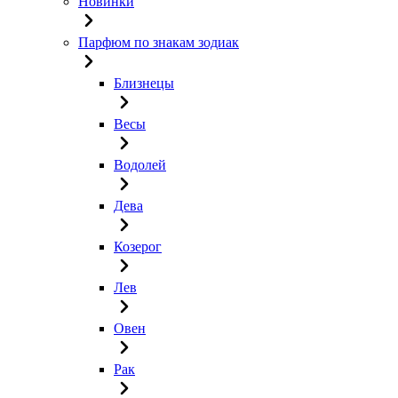
Новинки
Парфюм по знакам зодиак
Близнецы
Весы
Водолей
Дева
Козерог
Лев
Овен
Рак