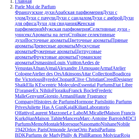
Главная
Parle Moi de Parfum
Французские духи
Арабская парфюмерия
Духи с
удом
Духи с пачули
Духи с сандалом
Духи с амброй
Духи
для офиса
Духи для свидания
Женская
парфюмерия
Мужская парфюмерия
Селктивные духи -
унисекс
Ароматы на лето
Стойкие селективные
духи
Восточные ароматы
Цветочные ароматы
Пряные
ароматы
Древесные ароматы
Мускусные
ароматы
Фужерные ароматы
Цитрусовые
ароматы
Фруктовые ароматы
Гурманские
ароматы
Osmassino
Louis Vuitton
Aedes de
Venustas
Afnan
Ajmal
Alexandre J
Amouage
Armaf
Atelier
Cologne
Atelier des Ors
Atkinsons
Attar Collection
Boadicea
the Victorious
Byredo
Chopard
Clive Christian
Creed
Designer
Shaik
Ella K
Escentric Molecules
Essential Parfums
Etat Libre
D'orange
Ex Nihilo
Floraiku
Franck Boclet
Frederic
Malle
Genyum
Giorgio Armani
Haute Fragrance
Company
Histoires de Parfums
Hormone Paris
Initio Parfums
Prives
Juliette Has A Gun
Kajal
Kilian
Laboratorio
Olfattivo
Laurent Mazzone
Le Labo
M.Micallef
Maison Francis
Kurkdjian
Maison Tahite
Mancera
Marc-Antoine Barrois
MDCI
Parfums
Memo
Montale
Moresque
Nasomatto
Nishane
Nobile
1942
Orlov Paris
Ormonde Jayne
Orto Parisi
Parfums
BDK
Parfums de Marly
Philly & Phill
Ramon Molvizar
Roja