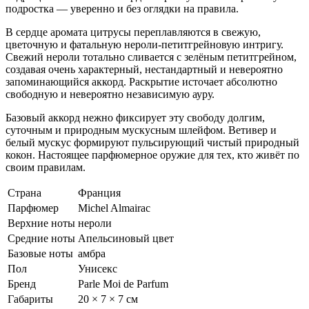
подростка — уверенно и без оглядки на правила.
В сердце аромата цитрусы переплавляются в свежую,
цветочную и фатальную нероли-петитгрейновую интригу.
Свежий нероли тотально сливается с зелёным петитгрейном,
создавая очень характерный, нестандартный и невероятно
запоминающийся аккорд. Раскрытие источает абсолютно
свободную и невероятно независимую ауру.
Базовый аккорд нежно фиксирует эту свободу долгим,
суточным и природным мускусным шлейфом. Ветивер и
белый мускус формируют пульсирующий чистый природный
кокон. Настоящее парфюмерное оружие для тех, кто живёт по
своим правилам.
Страна
Франция
Парфюмер
Michel Almairac
Верхние ноты
нероли
Средние ноты
Апельсиновый цвет
Базовые ноты
амбра
Пол
Унисекс
Бренд
Parle Moi de Parfum
Габариты
20 × 7 × 7 см