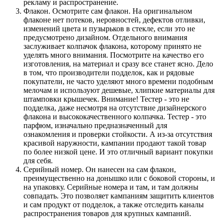
рекламу и распространение.
Флакон. Осмотрите сам флакон. На оригинальном
флаконе нет потеков, неровностей, дефектов отливки,
изменений цвета и пузырьков в стекле, если это не
предусмотрено дизайном. Отдельного внимания
заслуживает колпачок флакона, которому принято не
уделять много внимания. Посмотрите на качество его
изготовления, на материал и сразу все станет ясно. Дело
в том, что производители подделок, как и рядовые
покупатели, не часто уделяют много времени подобным
мелочам и используют дешевые, хлипкие материалы для
штамповки крышечек. Внимание! Тестер - это не
подделка, даже несмотря на отсутствие дизайнерского
флакона и высококачественного колпачка. Тестер - это
парфюм, изначально предназначенный для
ознакомления и проверки стойкости. А из-за отсутствия
красивой наружности, кампании продают такой товар
по более низкой цене. И это отличный вариант покупки
для себя.
Серийный номер. Он нанесен на сам флакон,
преимущественно на донышко или с боковой стороны, и
на упаковку. Серийные номера и там, и там должны
совпадать. Это позволяет кампаниям защитить клиентов
и сам продукт от подделок, а также отследить каналы
распространения товаров для крупных кампаний.