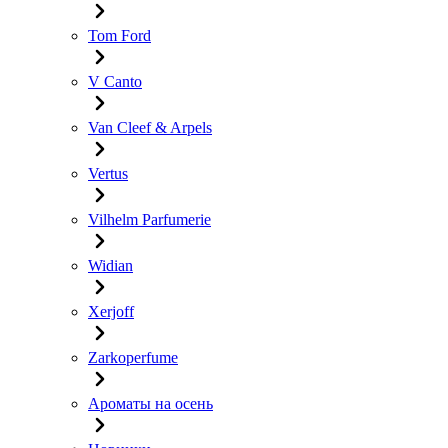
Tom Ford
V Canto
Van Cleef & Arpels
Vertus
Vilhelm Parfumerie
Widian
Xerjoff
Zarkoperfume
Ароматы на осень