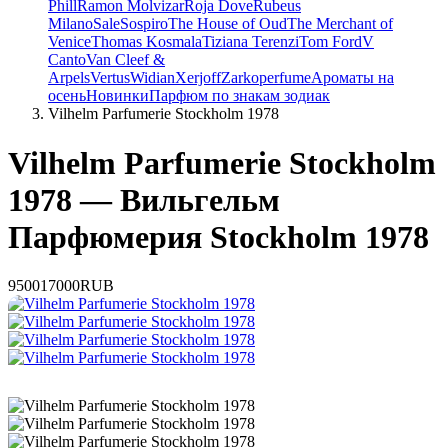
Phill
Ramon Molvizar
Roja Dove
Rubeus
Milano
Sale
Sospiro
The House of Oud
The Merchant of
Venice
Thomas Kosmala
Tiziana Terenzi
Tom Ford
V
Canto
Van Cleef &
Arpels
Vertus
Widian
Xerjoff
Zarkoperfume
Ароматы на
осень
Новинки
Парфюм по знакам зодиак
Vilhelm Parfumerie Stockholm 1978
Vilhelm Parfumerie Stockholm
1978 — Вильгельм
Парфюмерия Stockholm 1978
9500
17000
RUB