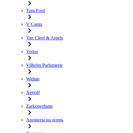
Tom Ford
V Canto
Van Cleef & Arpels
Vertus
Vilhelm Parfumerie
Widian
Xerjoff
Zarkoperfume
Ароматы на осень