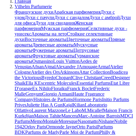
Главная
Vilhelm Parfumerie
Французские духи
Арабская парфюмерия
Духи с
удом
Духи с пачули
Духи с сандалом
Духи с амброй
Духи
для офиса
Духи для свидания
Женская
парфюмерия
Мужская парфюмерия
Селктивные духи -
унисекс
Ароматы на лето
Стойкие селективные
духи
Восточные ароматы
Цветочные ароматы
Пряные
ароматы
Древесные ароматы
Мускусные
ароматы
Фужерные ароматы
Цитрусовые
ароматы
Фруктовые ароматы
Гурманские
ароматы
Osmassino
Louis Vuitton
Aedes de
Venustas
Afnan
Ajmal
Alexandre J
Amouage
Armaf
Atelier
Cologne
Atelier des Ors
Atkinsons
Attar Collection
Boadicea
the Victorious
Byredo
Chopard
Clive Christian
Creed
Designer
Shaik
Ella K
Escentric Molecules
Essential Parfums
Etat Libre
D'orange
Ex Nihilo
Floraiku
Franck Boclet
Frederic
Malle
Genyum
Giorgio Armani
Haute Fragrance
Company
Histoires de Parfums
Hormone Paris
Initio Parfums
Prives
Juliette Has A Gun
Kajal
Kilian
Laboratorio
Olfattivo
Laurent Mazzone
Le Labo
M.Micallef
Maison Francis
Kurkdjian
Maison Tahite
Mancera
Marc-Antoine Barrois
MDCI
Parfums
Memo
Montale
Moresque
Nasomatto
Nishane
Nobile
1942
Orlov Paris
Ormonde Jayne
Orto Parisi
Parfums
BDK
Parfums de Marly
Parle Moi de Parfum
Philly &