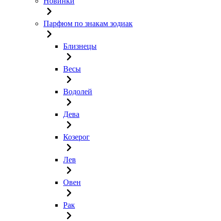
Новинки
Парфюм по знакам зодиак
Близнецы
Весы
Водолей
Дева
Козерог
Лев
Овен
Рак