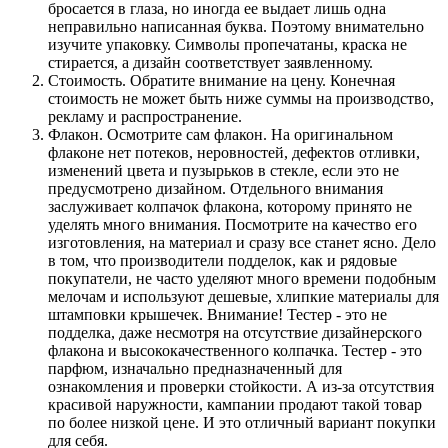
бросается в глаза, но иногда ее выдает лишь одна
неправильно написанная буква. Поэтому внимательно
изучите упаковку. Символы пропечатаны, краска не
стирается, а дизайн соответствует заявленному.
Стоимость. Обратите внимание на цену. Конечная
стоимость не может быть ниже суммы на производство,
рекламу и распространение.
Флакон. Осмотрите сам флакон. На оригинальном
флаконе нет потеков, неровностей, дефектов отливки,
изменений цвета и пузырьков в стекле, если это не
предусмотрено дизайном. Отдельного внимания
заслуживает колпачок флакона, которому принято не
уделять много внимания. Посмотрите на качество его
изготовления, на материал и сразу все станет ясно. Дело
в том, что производители подделок, как и рядовые
покупатели, не часто уделяют много времени подобным
мелочам и используют дешевые, хлипкие материалы для
штамповки крышечек. Внимание! Тестер - это не
подделка, даже несмотря на отсутствие дизайнерского
флакона и высококачественного колпачка. Тестер - это
парфюм, изначально предназначенный для
ознакомления и проверки стойкости. А из-за отсутствия
красивой наружности, кампании продают такой товар
по более низкой цене. И это отличный вариант покупки
для себя.