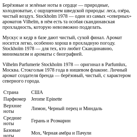
Берёзовые и зелёные ноты в сердце — природные,
холодноватые, с ощущением шведской природы: леса, озёра,
чистый воздух. Stockholm 1978 — один из самых «северных»
ароматов Vilhelm, в нём есть та особая скандинавская
прохладность, которую невозможно подделать.
Мускус и кедр в базе дают чистый, сухой финал. Аромат
носится легко, особенно хорош в прохладную погоду.
Stockholm 1978 — для тех, кто любит Скандинавию,
минимализм и ароматы с биографией.
Vilhelm Parfumerie Stockholm 1978 — оригинал в Parfumlux,
Москва. Стокгольм 1978 года в нишевом флаконе. Личный
аромат создателя бренда — берёзовый, чистый, с характером
северного города.
Страна
США
Парфюмер
Jerome Epinette
Верхние
Лимон, Черный перец и Миндаль
ноты
Средние
Герань и Розмарин
ноты
Базовые
Мох, Черная амбра и Пачули
ноты