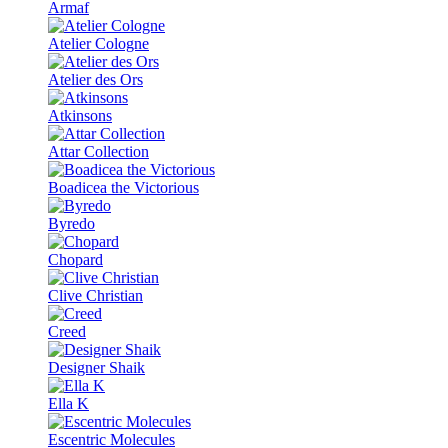
Armaf
Atelier Cologne
Atelier des Ors
Atkinsons
Attar Collection
Boadicea the Victorious
Byredo
Chopard
Clive Christian
Creed
Designer Shaik
Ella K
Escentric Molecules